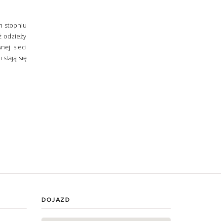
m stopniu
ż odzieży
nej sieci
stają się
DOJAZD