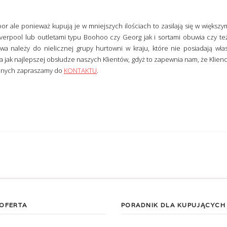
or ale ponieważ kupują je w mniejszych ilościach to zasilają się w większy
Liverpool lub outletami typu Boohoo czy Georg jak i sortami obuwia czy te
 należy do nielicznej grupy hurtowni w kraju, które nie posiadają włas
jak najlepszej obsłudze naszych Klientów, gdyż to zapewnia nam, że Klienci 
wanych zapraszamy do
KONTAKTU
.
 OFERTA
PORADNIK DLA KUPUJĄCYCH