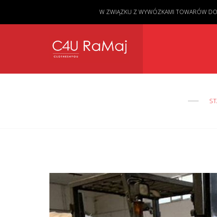
W ZWIĄZKU Z WYWÓZKAMI TOWARÓW DO KL
ST