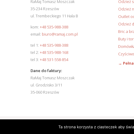
RaMaj Tomasz Moszczak
Odzież 
35-234 Rzeszów
Odzież n
ul. Trembeckiego 11 Hala B
Outlet o
Odzież d
kom:
+48 535-988-388
Bric a br
email:
biuro@ramaj.com.pl
Buty i to
tel 1:
+48 535-988-388
Domówka 
tel 2:
+48 535-988-168
Czyściwo
tel 3:
+48 531-558-854
→ Pełna
Dane do faktury:
RaMaj Tomasz Moszczak
ul. Grodzisko 3/11
35-060 Rzeszów
© 2026 RaMaj Tomasz Moszczak. Wszelkie prawa zastrzeżone.
Ta strona korzysta z ciasteczek aby świ