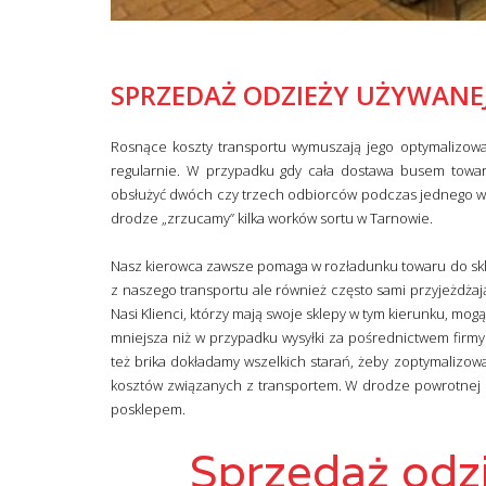
SPRZEDAŻ ODZIEŻY UŻYWANE
Rosnące koszty transportu wymuszają jego optymalizowa
regularnie. W przypadku gdy cała dostawa busem towar
obsłużyć dwóch czy trzech odbiorców podczas jednego wyj
drodze „zrzucamy” kilka worków sortu w Tarnowie.
Nasz kierowca zawsze pomaga w rozładunku towaru do skle
z naszego transportu ale również często sami przyjeżdża
Nasi Klienci, którzy mają swoje sklepy w tym kierunku, mog
mniejsza niż w przypadku wysyłki za pośrednictwem firmy 
też brika dokładamy wszelkich starań, żeby zoptymalizowa
kosztów związanych z transportem. W drodze powrotnej
posklepem.
Sprzedaż odz