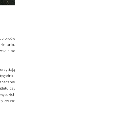
Odbiorców
 kierunku
wa ale po
orzystają
tygodniu.
t znacznie
tletu czy
 wysokich
uchy zwane