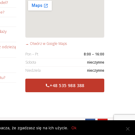
ndel?
ie?
daży
→ Otwórz w Google Maps
z odzieżą
Pon – Pt
8:00 – 16:00
Sobota
nieczynne
Niedziela
nieczynne
tu?
+48 535 988 388
RODO
Kontakt
acza, że zgadzasz się na ich użycie.
Ok