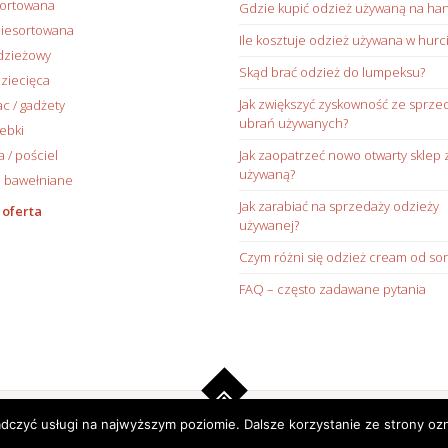
sortowana
Gdzie kupić odzież używaną na ha
iesortowana
Ile kosztuje odzież używana w hurc
dzieżowy
Skąd brać odzież do lumpeksu?
ziecięca
Jak zwiększyć zyskowność ze sprze
ac / gadżety
ubrań używanych?
rebki
/ pościel
Jak zaopatrzeć nowo otwarty sklep 
używaną?
 bawełniane
Jak zarabiać na sprzedaży odzieży
 oferta
używanej?
Czym różni się odzież cream od sor
FAQ – często zadawane pytania
adczyć usługi na najwyższym poziomie. Dalsze korzystanie ze strony ozn