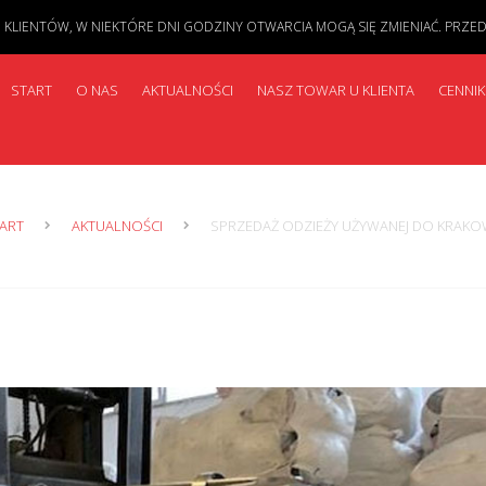
IENTÓW, W NIEKTÓRE DNI GODZINY OTWARCIA MOGĄ SIĘ ZMIENIAĆ. PRZED PR
START
O NAS
AKTUALNOŚCI
NASZ TOWAR U KLIENTA
CENNIK
ART
AKTUALNOŚCI
SPRZEDAŻ ODZIEŻY UŻYWANEJ DO KRAK