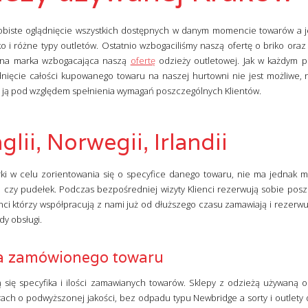
biste oglądnięcie wszystkich dostępnych w danym momencie towarów a j
o i różne typy outletów. Ostatnio wzbogaciliśmy naszą ofertę o briko oraz
olejna marka wzbogacająca naszą
ofertę
odzieży outletowej. Jak w każdym 
nięcie całości kupowanego towaru na naszej hurtowni nie jest możliwe, 
ć ją pod względem spełnienia wymagań poszczególnych Klientów.
lii, Norwegii, Irlandii
 w celu zorientowania się o specyfice danego towaru, nie ma jednak m
u czy pudełek. Podczas bezpośredniej wizyty Klienci rezerwują sobie pos
ci którzy współpracują z nami już od dłuższego czasu zamawiają i rezerwu
dy obsługi.
a zamówionego towaru
 się specyfika i ilości zamawianych towarów. Sklepy z odzieżą używaną o
ach o podwyższonej jakości, bez odpadu typu Newbridge a sorty i outlety 