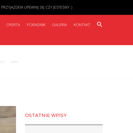
ZYJAZDEM UPEWNIJ SIĘ CZY JESTEŚMY :)
OFERTA
PORADNIK
GALERIA
KONTAKT
OWA
OSTATNIE WPISY