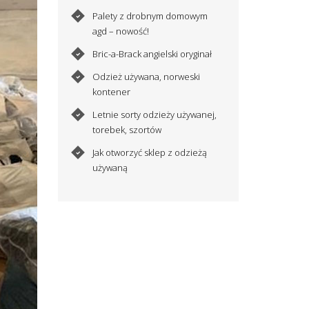
Palety z drobnym domowym
agd – nowość!
Bric-a-Brack angielski oryginał
Odzież używana, norweski
kontener
Letnie sorty odzieży używanej,
torebek, szortów
Jak otworzyć sklep z odzieżą
używaną