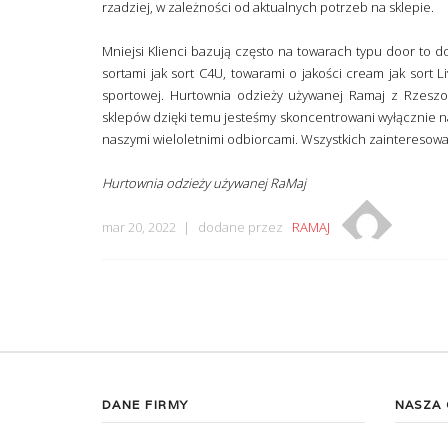
rzadziej, w zależności od aktualnych potrzeb na sklepie.
Mniejsi Klienci bazują często na towarach typu door to do
sortami jak sort C4U, towarami o jakości cream jak sort 
sportowej. Hurtownia odzieży używanej Ramaj z Rzeszowa
sklepów dzięki temu jesteśmy skoncentrowani wyłącznie na 
naszymi wieloletnimi odbiorcami. Wszystkich zaintereso
Hurtownia odzieży używanej RaMaj
mar 20, 2022
dodane przez
RAMAJ
DANE FIRMY
NASZA