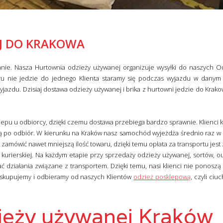
J DO KRAKOWA
nie. Nasza Hurtownia odzieży używanej organizuje wysyłki do naszych 
u nie jedzie do jednego Klienta staramy się podczas wyjazdu w danym
azdu. Dzisiaj dostawa odzieży używanej i brika z hurtowni jedzie do Krako
pu u odbiorcy, dzięki czemu dostawa przebiega bardzo sprawnie. Klienci k
ją po odbiór. W kierunku na Kraków nasz samochód wyjeżdża średnio raz w 
ą zamówić nawet mniejszą ilość towaru, dzięki temu opłata za transportu jes
kurierskiej. Na każdym etapie przy sprzedaży odzieży używanej, sortów, ou
ć działania związane z transportem. Dzięki temu, nasi klienci nie ponoszą
 skupujemy i odbieramy od naszych Klientów
odzież posklepową
, czyli ci
ieży używanej Kraków