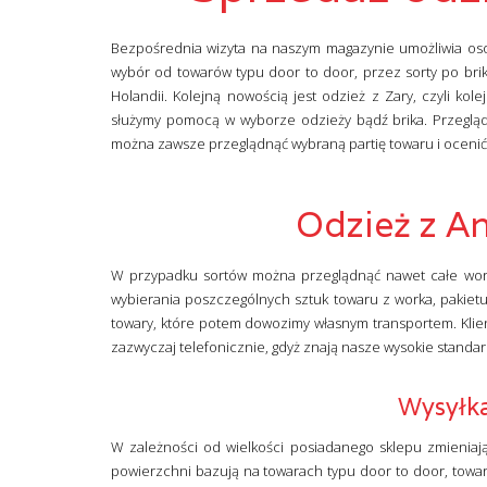
Bezpośrednia wizyta na naszym magazynie umożliwia oso
wybór od towarów typu door to door, przez sorty po brik
Holandii. Kolejną nowością jest odzież z Zary, czyli k
służymy pomocą w wyborze odzieży bądź brika. Przegląd
można zawsze przeglądnąć wybraną partię towaru i oceni
Odzież z Ang
W przypadku sortów można przeglądnąć nawet całe worki
wybierania poszczególnych sztuk towaru z worka, pakiet
towary, które potem dowozimy własnym transportem. Klien
zazwyczaj telefonicznie, gdyż znają nasze wysokie standar
Wysyłk
W zależności od wielkości posiadanego sklepu zmieniają
powierzchni bazują na towarach typu door to door, towar