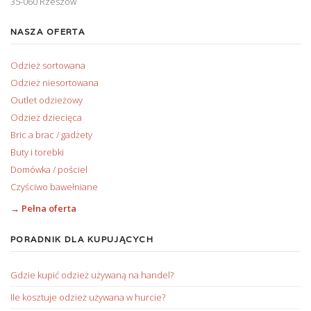
35-060 Rzeszów
NASZA OFERTA
Odzież sortowana
Odzież niesortowana
Outlet odzieżowy
Odzież dziecięca
Bric a brac / gadżety
Buty i torebki
Domówka / pościel
Czyściwo bawełniane
→ Pełna oferta
PORADNIK DLA KUPUJĄCYCH
Gdzie kupić odzież używaną na handel?
Ile kosztuje odzież używana w hurcie?