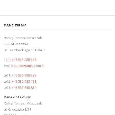
DANE FIRMY
RaMaj Tomasz Moszczak
35-234 Rzeszów
ul. Trembeckiego 11 Hala B
kom:
+48 535-988-388
email:
biuro@ramaj.com.pl
tel 1:
+48 535-988-388
tel 2:
+48 535-988-168
tel 3:
+48 531-558-854
Dane do faktury:
RaMaj Tomasz Moszczak
ul. Grodzisko 3/11