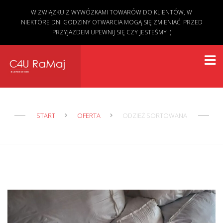
W ZWIĄZKU Z WYWÓZKAMI TOWARÓW DO KLIENTÓW, W
NIEKTÓRE DNI GODZINY OTWARCIA MOGĄ SIĘ ZMIENIAĆ. PRZED
PRZYJAZDEM UPEWNIJ SIĘ CZY JESTEŚMY :)
START
OFERTA
ODZIEŻ SORTOWANA