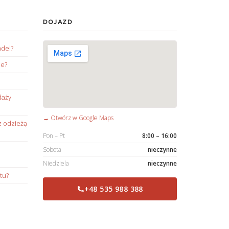
DOJAZD
ndel?
ie?
daży
→ Otwórz w Google Maps
z odzieżą
Pon – Pt
8:00 – 16:00
Sobota
nieczynne
Niedziela
nieczynne
tu?
+48 535 988 388