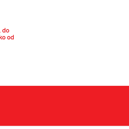
, do
ko od