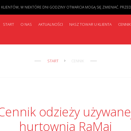
IENTÓW, W NIEKTÓRE DNI GODZINY OTWARCIA MOGĄ SIĘ ZMIENIAĆ. PRZED PR
START
O NAS
AKTUALNOŚCI
NASZ TOWAR U KLIENTA
CENNIK
START
CENNIK
Cennik odzieży używane
hurtownia RaMaj