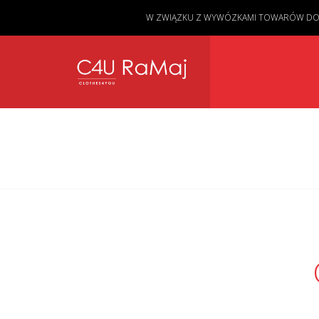
W ZWIĄZKU Z WYWÓZKAMI TOWARÓW DO KL