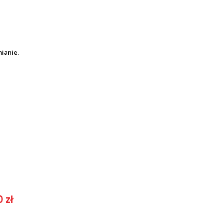
mianie.
 zł