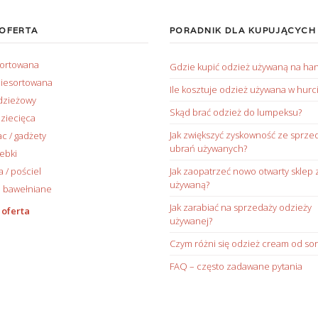
 OFERTA
PORADNIK DLA KUPUJĄCYCH
sortowana
Gdzie kupić odzież używaną na ha
iesortowana
Ile kosztuje odzież używana w hurc
dzieżowy
Skąd brać odzież do lumpeksu?
ziecięca
Jak zwiększyć zyskowność ze sprze
ac / gadżety
ubrań używanych?
rebki
/ pościel
Jak zaopatrzeć nowo otwarty sklep 
używaną?
 bawełniane
Jak zarabiać na sprzedaży odzieży
 oferta
używanej?
Czym różni się odzież cream od sor
FAQ – często zadawane pytania