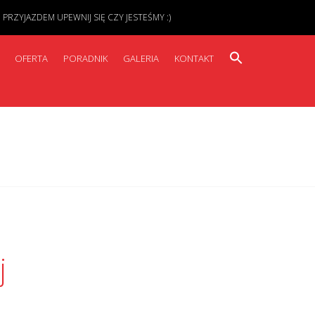
ZYJAZDEM UPEWNIJ SIĘ CZY JESTEŚMY :)
OFERTA
PORADNIK
GALERIA
KONTAKT
j