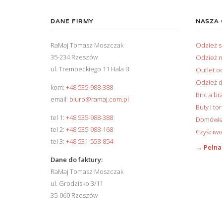
DANE FIRMY
NASZA
RaMaj Tomasz Moszczak
Odzież 
35-234 Rzeszów
Odzież n
ul. Trembeckiego 11 Hala B
Outlet o
Odzież d
kom:
+48 535-988-388
Bric a br
email:
biuro@ramaj.com.pl
Buty i to
tel 1:
+48 535-988-388
Domówka 
tel 2:
+48 535-988-168
Czyściwo
tel 3:
+48 531-558-854
→ Pełna
Dane do faktury:
RaMaj Tomasz Moszczak
ul. Grodzisko 3/11
35-060 Rzeszów