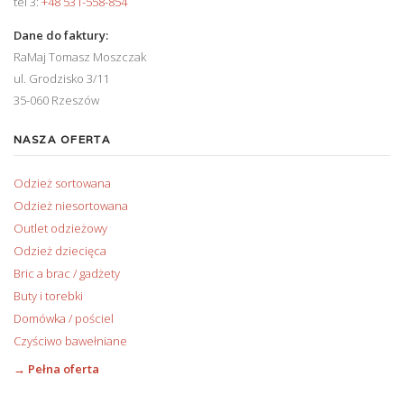
tel 3:
+48 531-558-854
Dane do faktury:
RaMaj Tomasz Moszczak
ul. Grodzisko 3/11
35-060 Rzeszów
NASZA OFERTA
Odzież sortowana
Odzież niesortowana
Outlet odzieżowy
Odzież dziecięca
Bric a brac / gadżety
Buty i torebki
Domówka / pościel
Czyściwo bawełniane
→ Pełna oferta