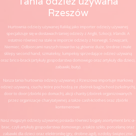
Tania odzież używana
Rzeszów
Hurtownia odzieży używanej RaMaj jako importer odzieży używanej
specjalizuje się w dostawach taniej odzieży z Anglii, Szkocji, Irlandii. A
ostatnio również na stałe w imporcie odzieży z Norwegii, Szwajcarii,
Niemiec. Odbiorcami naszych towarów są głównie duże, średnie i małe
sklepy second hand, szmateksy, lumpeksy sprzedające odzież używaną
oraz brico-brack (artykuły gospodarstwa domowego oraz artykuły dla dzieci,
zabawki, buty).
Nasza tania hurtownia odzieży używanej z Rzeszowa importuje markową
odzież używaną, ciuchy które pochodzą ze zbiórek bag2school (szkolnych),
door to door (zbiórki po domach), akcji charity (zbiórek organizowanych
przez organizacje charytatywne), a także cash4clothes oraz zbiórki
kontenerowe.
Nasz magazyn odzieży używanej posiada również bogaty asortyment bric-a-
brac, czyli artykuły gospodarstwa domowego, a także szkło, porcelanę oraz
zabawki dla dzieci oraz elektronikę (gry, drobne agd), ozdoby świąteczne,