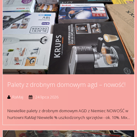
Palety z drobnym domowym agd – nowość!
RaMaj
24 lipca 2026
Niewielkie palety z drobnym domowym AGD z Niemiec NOWOŚĆ w
hurtowni RaMaj! Niewielki % uszkodzonych sprzętów - ok. 10%. Mix…