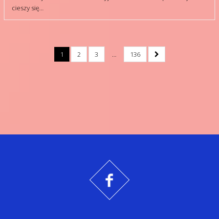
cieszy się…
1
2
3
…
136