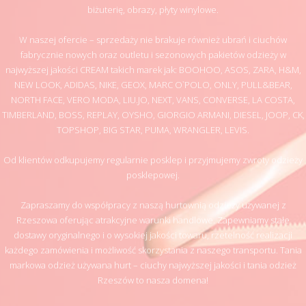
biżuterię, obrazy, płyty winylowe.
W naszej ofercie – sprzedaży nie brakuje również ubrań i ciuchów
fabrycznie nowych oraz outletu i sezonowych pakietów odzieży w
najwyższej jakości CREAM takich marek jak: BOOHOO, ASOS, ZARA, H&M,
NEW LOOK, ADIDAS, NIKE, GEOX, MARC O`POLO, ONLY, PULL&BEAR,
NORTH FACE, VERO MODA, LIU.JO, NEXT, VANS, CONVERSE, LA COSTA,
TIMBERLAND, BOSS, REPLAY, OYSHO, GIORGIO ARMANI, DIESEL, JOOP, CK,
TOPSHOP, BIG STAR, PUMA, WRANGLER, LEVIS.
Od klientów odkupujemy regularnie posklep i przyjmujemy zwroty odzieży
posklepowej.
Zapraszamy do współpracy z naszą hurtownią odzieży używanej z
Rzeszowa oferując atrakcyjne warunki handlowe. Zapewniamy stałe
dostawy oryginalnego i o wysokiej jakości towaru, rzetelność realizacji
każdego zamówienia i możliwość skorzystania z naszego transportu. Tania
markowa odzież używana hurt – ciuchy najwyższej jakości i tania odzież
Rzeszów to nasza domena!