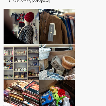
skup odzieży posklepowej