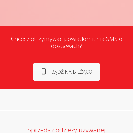
Chcesz otrzymywać powiadomienia SMS o
dostawach?
BĄDŹ NA BIEŻĄCO
Sprzedaż odzieży używanej