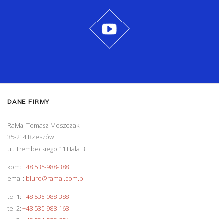
DANE FIRMY
RaMaj Tomasz Moszczak
35-234 Rzeszów
ul. Trembeckiego 11 Hala B
kom:
+48 535-988-388
email:
biuro@ramaj.com.pl
tel 1:
+48 535-988-388
tel 2:
+48 535-988-168