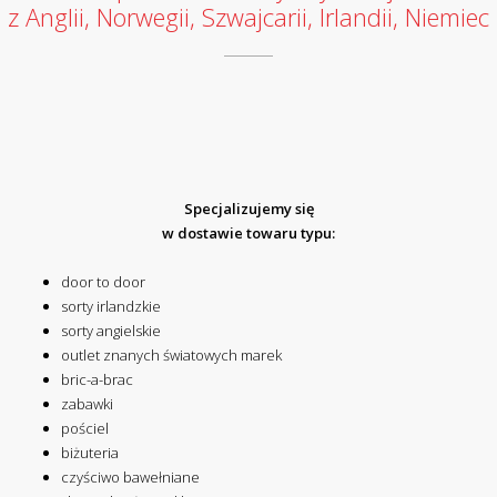
z Anglii, Norwegii, Szwajcarii, Irlandii, Niemiec
Specjalizujemy się
w dostawie towaru typu:
door to door
sorty irlandzkie
sorty angielskie
outlet znanych światowych marek
bric-a-brac
zabawki
pościel
biżuteria
czyściwo bawełniane