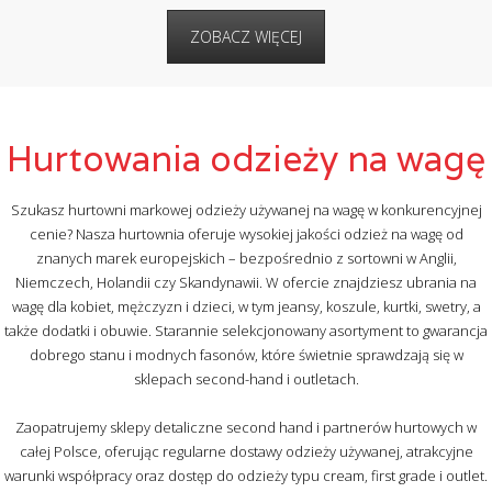
ZOBACZ WIĘCEJ
Hurtowania odzieży na wagę
Szukasz hurtowni markowej odzieży używanej na wagę w konkurencyjnej
cenie? Nasza hurtownia oferuje wysokiej jakości odzież na wagę od
znanych marek europejskich – bezpośrednio z sortowni w Anglii,
Niemczech, Holandii czy Skandynawii. W ofercie znajdziesz ubrania na
wagę dla kobiet, mężczyzn i dzieci, w tym jeansy, koszule, kurtki, swetry, a
także dodatki i obuwie. Starannie selekcjonowany asortyment to gwarancja
dobrego stanu i modnych fasonów, które świetnie sprawdzają się w
sklepach second-hand i outletach.
Zaopatrujemy sklepy detaliczne second hand i partnerów hurtowych w
całej Polsce, oferując regularne dostawy odzieży używanej, atrakcyjne
warunki współpracy oraz dostęp do odzieży typu cream, first grade i outlet.