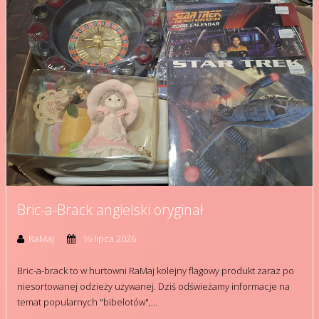
Bric-a-Brack angielski oryginał
RaMaj
16 lipca 2026
Bric-a-brack to w hurtowni RaMaj kolejny flagowy produkt zaraz po
niesortowanej odzieży używanej. Dziś odświeżamy informacje na
temat popularnych "bibelotów",…