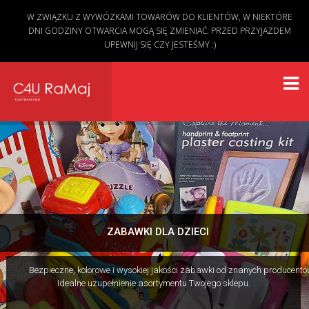
W ZWIĄZKU Z WYWÓZKAMI TOWARÓW DO KLIENTÓW, W NIEKTÓRE
DNI GODZINY OTWARCIA MOGĄ SIĘ ZMIENIAĆ. PRZED PRZYJAZDEM
UPEWNIJ SIĘ CZY JESTEŚMY :)
ZABAWKI DLA DZIECI
Bezpieczne, kolorowe i wysokiej jakości zabawki od znanych producentó
Idealne uzupełnienie asortymentu Twojego sklepu.