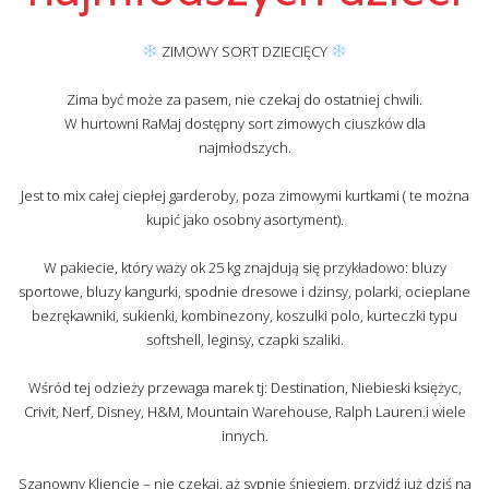
ZIMOWY SORT DZIECIĘCY
Zima być może za pasem, nie czekaj do ostatniej chwili.
W hurtowni RaMaj dostępny sort zimowych ciuszków dla
najmłodszych.
Jest to mix całej ciepłej garderoby, poza zimowymi kurtkami ( te można
kupić jako osobny asortyment).
W pakiecie, który waży ok 25 kg znajdują się przykładowo: bluzy
sportowe, bluzy kangurki, spodnie dresowe i dżinsy, polarki, ocieplane
bezrękawniki, sukienki, kombinezony, koszulki polo, kurteczki typu
softshell, leginsy, czapki szaliki.
Wśród tej odzieży przewaga marek tj: Destination, Niebieski księżyc,
Crivit, Nerf, Disney, H&M, Mountain Warehouse, Ralph Lauren.i wiele
innych.
Szanowny Kliencie – nie czekaj, aż sypnie śniegiem, przyjdź już dziś na