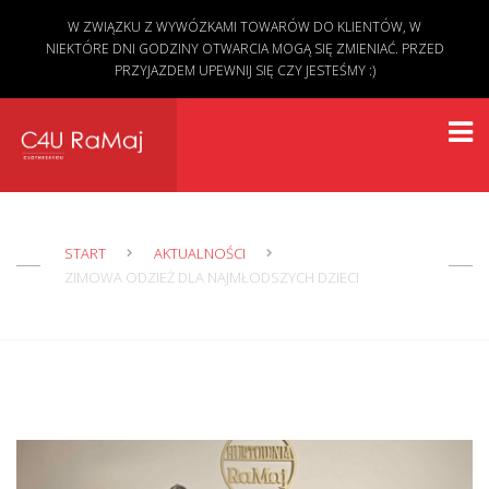
W ZWIĄZKU Z WYWÓZKAMI TOWARÓW DO KLIENTÓW, W
NIEKTÓRE DNI GODZINY OTWARCIA MOGĄ SIĘ ZMIENIAĆ. PRZED
PRZYJAZDEM UPEWNIJ SIĘ CZY JESTEŚMY :)
START
AKTUALNOŚCI
ZIMOWA ODZIEŻ DLA NAJMŁODSZYCH DZIECI