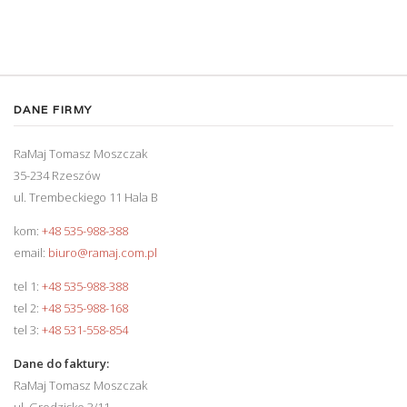
DANE FIRMY
RaMaj Tomasz Moszczak
35-234 Rzeszów
ul. Trembeckiego 11 Hala B
kom:
+48 535-988-388
email:
biuro@ramaj.com.pl
tel 1:
+48 535-988-388
tel 2:
+48 535-988-168
tel 3:
+48 531-558-854
Dane do faktury:
RaMaj Tomasz Moszczak
ul. Grodzisko 3/11