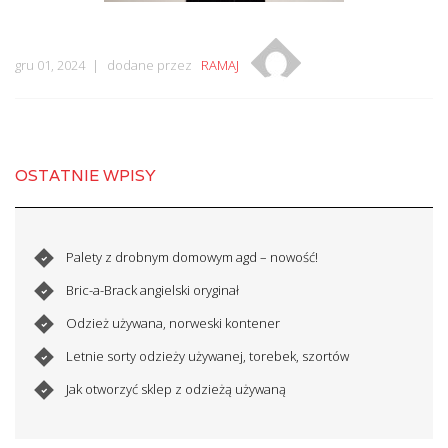
gru 01, 2024
dodane przez
RAMAJ
OSTATNIE WPISY
Palety z drobnym domowym agd – nowość!
Bric-a-Brack angielski oryginał
Odzież używana, norweski kontener
Letnie sorty odzieży używanej, torebek, szortów
Jak otworzyć sklep z odzieżą używaną