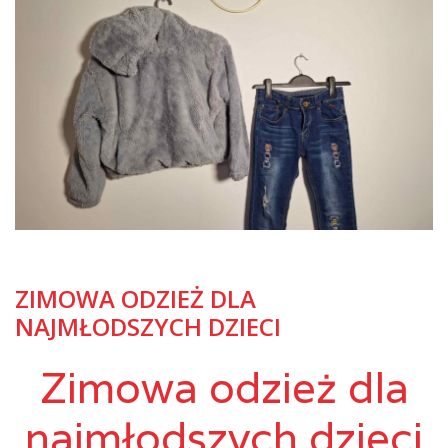
ZIMOWA ODZIEŻ DLA
NAJMŁODSZYCH DZIECI
Zimowa odzież dla
najmłodszych dzieci