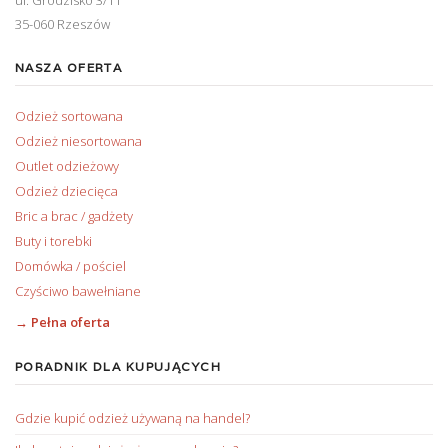
35-060 Rzeszów
NASZA OFERTA
Odzież sortowana
Odzież niesortowana
Outlet odzieżowy
Odzież dziecięca
Bric a brac / gadżety
Buty i torebki
Domówka / pościel
Czyściwo bawełniane
→ Pełna oferta
PORADNIK DLA KUPUJĄCYCH
Gdzie kupić odzież używaną na handel?