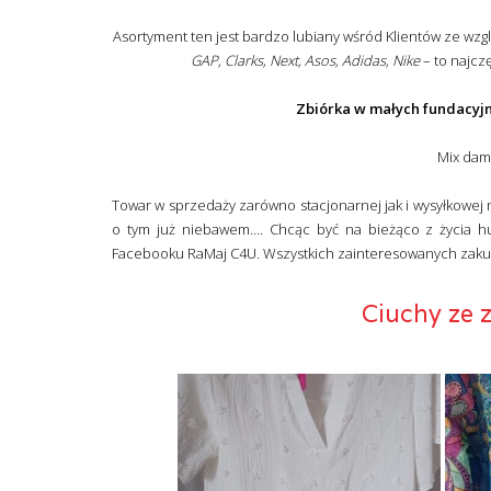
Asortyment ten jest bardzo lubiany wśród Klientów ze wzg
GAP, Clarks, Next, Asos, Adidas, Nike
– to najcz
Zbiórka w małych fundacyj
Mix dams
Towar w sprzedaży zarówno stacjonarnej jak i wysyłkowej
o tym już niebawem…. Chcąc być na bieżąco z życia h
Facebooku RaMaj C4U. Wszystkich zainteresowanych zak
Ciuchy ze 