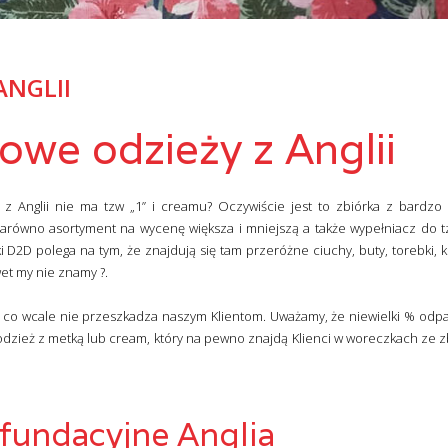
ANGLII
owe odzieży z Anglii
 z Anglii nie ma tzw „1” i creamu? Oczywiście jest to zbiórka z bardzo
równo asortyment na wycenę większa i mniejszą a także wypełniacz do t
 D2D polega na tym, że znajdują się tam przeróżne ciuchy, buty, torebki, k
et my nie znamy ?.
co wcale nie przeszkadza naszym Klientom. Uważamy, że niewielki % odpa
zież z metką lub cream, który na pewno znajdą Klienci w woreczkach ze zb
 fundacyjne Anglia