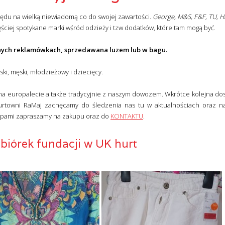
lędu na wielką niewiadomą co do swojej zawartości.
George, M&S, F&F, TU, H
ęściej spotykane marki wśród odzieży i tzw dodatków, które tam mogą być.
nych reklamówkach, sprzedawana luzem lub w bagu.
ki, męski, młodzieżowy i dziecięcy.
 na europalecie a także tradycyjnie z naszym dowozem. Wkrótce kolejna dos
urtowni RaMaj zachęcamy do śledzenia nas tu w aktualnościach oraz n
upami zapraszamy na zakupu oraz do
KONTAKTU
.
zbiórek fundacji w UK hurt