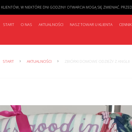
IENTÓW, W NIEKTÓRE DNI GODZINY OTWARCIA MOGĄ SIĘ ZMIENIAĆ. PRZED PR
START
O NAS
AKTUALNOŚCI
NASZ TOWAR U KLIENTA
CENNIK
START
AKTUALNOŚCI
ZBIÓRKI DOMOWE ODZIEŻY Z ANGLII