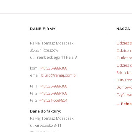
DANE FIRMY
NASZA
RaMaj Tomasz Moszczak
Odzież 
35-234 Rzeszów
Odzież n
ul. Trembeckiego 11 Hala B
Outlet o
Odzież d
kom:
+48 535-988-388
Bric a br
email:
biuro@ramaj.com.pl
Buty i to
tel 1:
+48 535-988-388
Domówka 
tel 2:
+48 535-988-168
Czyściwo
tel 3:
+48 531-558-854
→ Pełna
Dane do faktury:
RaMaj Tomasz Moszczak
ul. Grodzisko 3/11