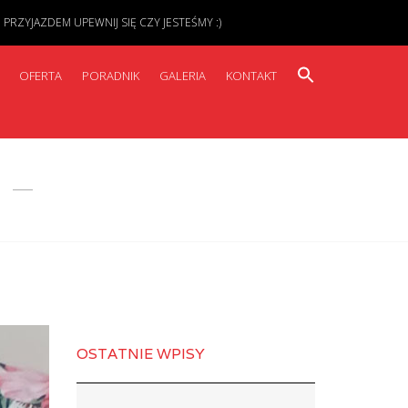
ZYJAZDEM UPEWNIJ SIĘ CZY JESTEŚMY :)
OFERTA
PORADNIK
GALERIA
KONTAKT
OSTATNIE WPISY