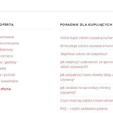
 OFERTA
PORADNIK DLA KUPUJĄCYCH
sortowana
Gdzie kupić odzież używaną na ha
iesortowana
Ile kosztuje odzież używana w hurc
dzieżowy
Skąd brać odzież do lumpeksu?
ziecięca
Jak zwiększyć zyskowność ze sprze
ac / gadżety
ubrań używanych?
rebki
/ pościel
Jak zaopatrzeć nowo otwarty sklep 
używaną?
 bawełniane
Jak zarabiać na sprzedaży odzieży
 oferta
używanej?
Czym różni się odzież cream od sor
FAQ – często zadawane pytania