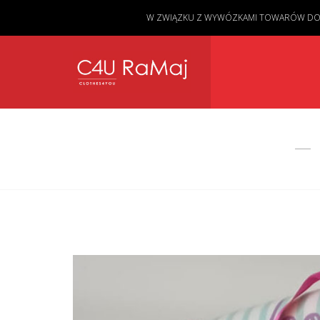
W ZWIĄZKU Z WYWÓZKAMI TOWARÓW DO KL