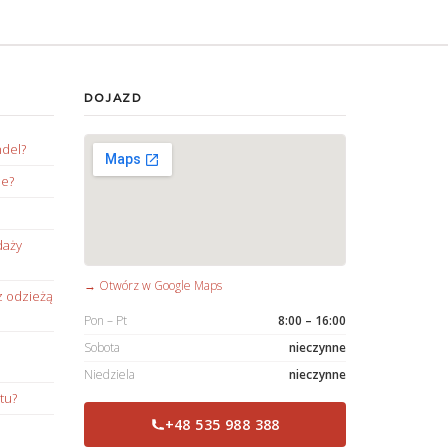
DOJAZD
ndel?
ie?
daży
→ Otwórz w Google Maps
z odzieżą
Pon – Pt
8:00 – 16:00
Sobota
nieczynne
Niedziela
nieczynne
tu?
+48 535 988 388