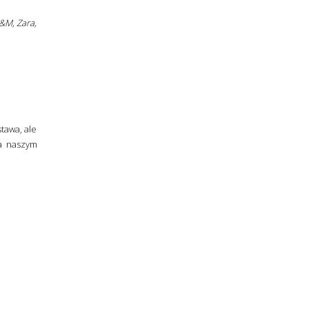
&M, Zara,
tawa, ale
a naszym