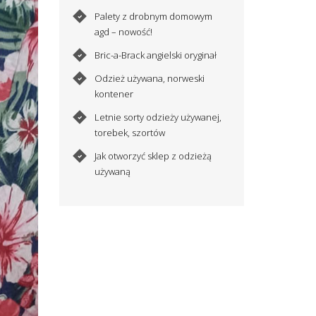
Palety z drobnym domowym
agd – nowość!
Bric-a-Brack angielski oryginał
Odzież używana, norweski
kontener
Letnie sorty odzieży używanej,
torebek, szortów
Jak otworzyć sklep z odzieżą
używaną