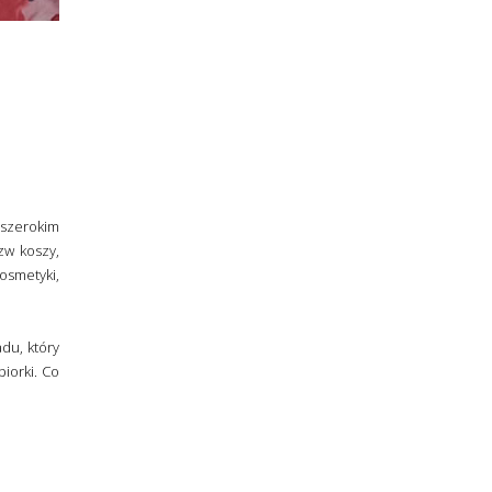
 szerokim
zw koszy,
osmetyki,
du, który
iorki. Co