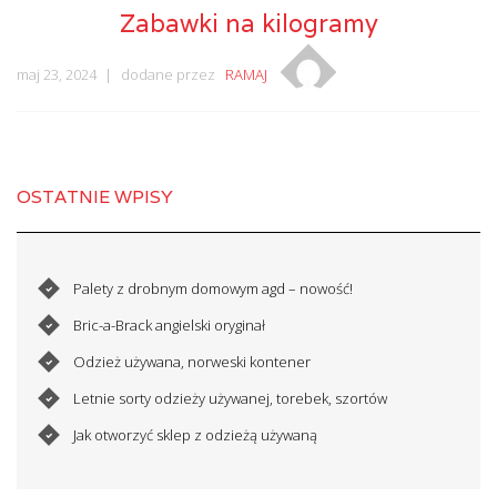
Zabawki na kilogramy
maj 23, 2024
dodane przez
RAMAJ
OSTATNIE WPISY
Palety z drobnym domowym agd – nowość!
Bric-a-Brack angielski oryginał
Odzież używana, norweski kontener
Letnie sorty odzieży używanej, torebek, szortów
Jak otworzyć sklep z odzieżą używaną