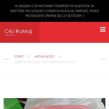
W ZWIĄZKU Z WYWÓZKAMI TOWARÓW DO KLIENTÓW, W
NIEKTÓRE DNI GODZINY OTWARCIA MOGĄ SIĘ ZMIENIAĆ. PRZED
PRZYJAZDEM UPEWNIJ SIĘ CZY JESTEŚMY :)
START
AKTUALNOŚCI
ZABAWKI DLA MAŁYCH I WIĘKSZYCH DZIECI