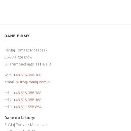
DANE FIRMY
RaMaj Tomasz Moszczak
35-234 Rzeszów
ul. Trembeckiego 11 Hala B
kom:
+48 535-988-388
email:
biuro@ramaj.com.pl
tel 1:
+48 535-988-388
tel 2:
+48 535-988-168
tel 3:
+48 531-558-854
Dane do faktury:
RaMaj Tomasz Moszczak