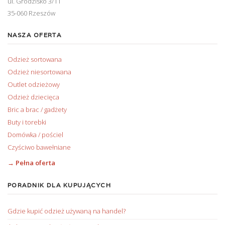
ul. Grodzisko 3/11
35-060 Rzeszów
NASZA OFERTA
Odzież sortowana
Odzież niesortowana
Outlet odzieżowy
Odzież dziecięca
Bric a brac / gadżety
Buty i torebki
Domówka / pościel
Czyściwo bawełniane
→ Pełna oferta
PORADNIK DLA KUPUJĄCYCH
Gdzie kupić odzież używaną na handel?