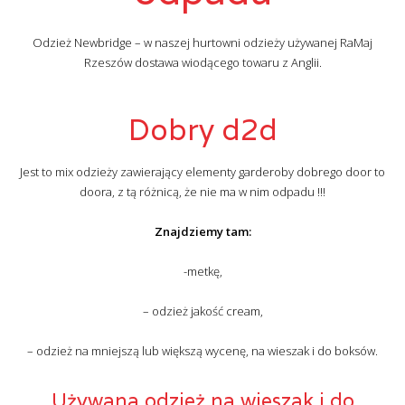
Odzież Newbridge – w naszej hurtowni odzieży używanej RaMaj
Rzeszów dostawa wiodącego towaru z Anglii.
Dobry d2d
Jest to mix odzieży zawierający elementy garderoby dobrego door to
doora, z tą różnicą, że nie ma w nim odpadu !!!
Znajdziemy tam:
-metkę,
– odzież jakość cream,
– odzież na mniejszą lub większą wycenę, na wieszak i do boksów.
Używana odzież na wieszak i do