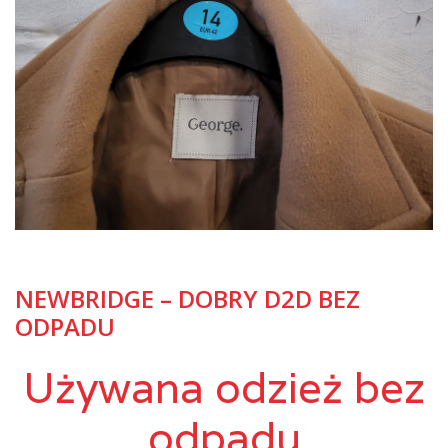
NEWBRIDGE – DOBRY D2D BEZ
ODPADU
Używana odzież bez
odpadu