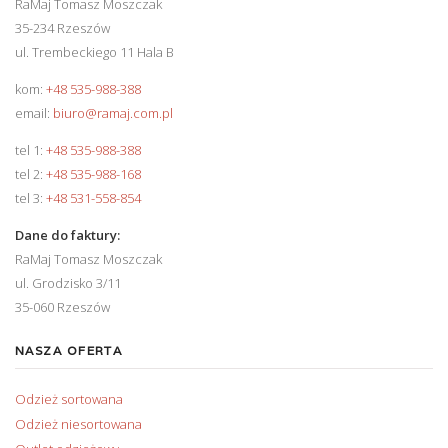
RaMaj Tomasz Moszczak
35-234 Rzeszów
ul. Trembeckiego 11 Hala B
kom:
+48 535-988-388
email:
biuro@ramaj.com.pl
tel 1:
+48 535-988-388
tel 2:
+48 535-988-168
tel 3:
+48 531-558-854
Dane do faktury:
RaMaj Tomasz Moszczak
ul. Grodzisko 3/11
35-060 Rzeszów
NASZA OFERTA
Odzież sortowana
Odzież niesortowana