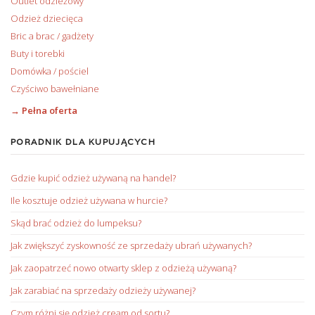
Outlet odzieżowy
Odzież dziecięca
Bric a brac / gadżety
Buty i torebki
Domówka / pościel
Czyściwo bawełniane
→ Pełna oferta
PORADNIK DLA KUPUJĄCYCH
Gdzie kupić odzież używaną na handel?
Ile kosztuje odzież używana w hurcie?
Skąd brać odzież do lumpeksu?
Jak zwiększyć zyskowność ze sprzedaży ubrań używanych?
Jak zaopatrzeć nowo otwarty sklep z odzieżą używaną?
Jak zarabiać na sprzedaży odzieży używanej?
Czym różni się odzież cream od sortu?