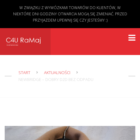
W ZWIĄZKU Z WYWÓZKAMI TOWARÓW DO KLIENTÓW, W
NIEKTÓRE DNI GODZINY OTWARCIA MOGĄ SIĘ ZMIENIAĆ. PRZED
PRZYJAZDEM UPEWNIJ SIĘ CZY JESTEŚMY :)
START
AKTUALNOŚCI
NEWBRIDGE – DOBRY D2D BEZ ODPADU