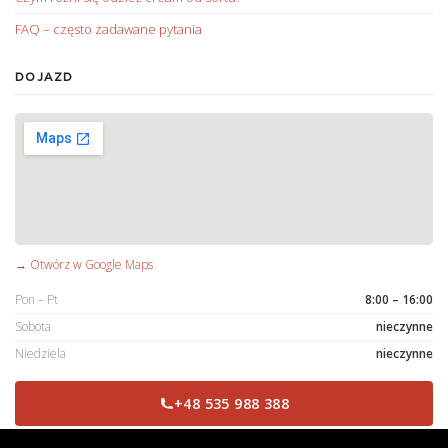
FAQ – często zadawane pytania
DOJAZD
→ Otwórz w Google Maps
Pon – Pt
8:00 – 16:00
Sobota
nieczynne
Niedziela
nieczynne
+48 535 988 388