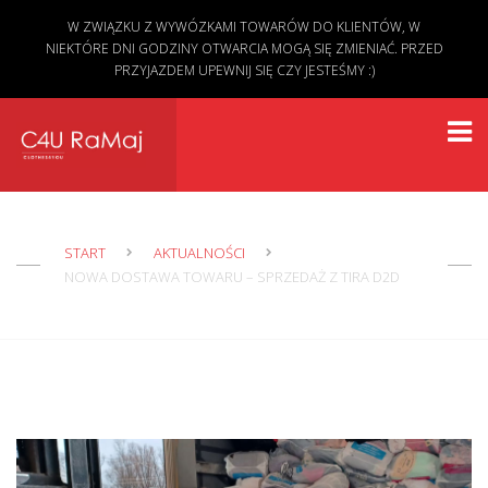
W ZWIĄZKU Z WYWÓZKAMI TOWARÓW DO KLIENTÓW, W
NIEKTÓRE DNI GODZINY OTWARCIA MOGĄ SIĘ ZMIENIAĆ. PRZED
PRZYJAZDEM UPEWNIJ SIĘ CZY JESTEŚMY :)
START
AKTUALNOŚCI
NOWA DOSTAWA TOWARU – SPRZEDAŻ Z TIRA D2D