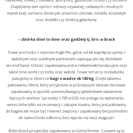
markowej, nowej z metkami, sporą ilość gadżetów, ozdób czy biżuterii.
Znajdziemy tam oprócz odzieży używanej, ciekawych i modnych
marek buty zarówno letnie jak i jesienno-zimowe, torebki, kosmetyki
oraz dodatki czy drobną galanterię.
– zbiórka door to door oraz gadżety tj. bric-a-brack
Towar pochodzi z rejonów Anglii Płn, gdzie od lat współpracujemy z
stabilnymi oraz solidnymi partnerami zajmującymi się zbiórkami
second hand. Odzież zapakowana jest w reklamówki fundacyjne oraz
także inne worki czy torby oraz walizki. Towar ten przy rozładunku
pakujemy w zbiorcze
bagi o wadze ok 180 kg
. Dzięki takiemu
pakowaniu, Klient, który przyjedzie w późniejszym okresie ma towar
zapakowany w sposób uniemożliwiający jakiekolwiek wybieranie
lepszych worków. Sprzedaż z TIR-a D2D nie polega na wybieraniu
woreczków tylko na rezerwacji i zakupie towaru, który jest pakowany
do bagów ale może być również zważony i zapakowany bezpośrednio
do samochodu odbiorcy bez wjazdu na nasz magazyn.
Briko-brack przyjeżdża zapakowany w różnej formie. Czasami są to