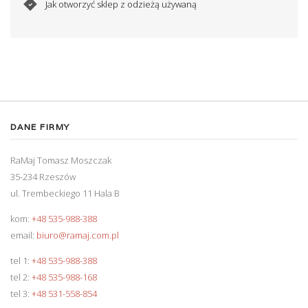
Jak otworzyć sklep z odzieżą używaną
DANE FIRMY
RaMaj Tomasz Moszczak
35-234 Rzeszów
ul. Trembeckiego 11 Hala B
kom:
+48 535-988-388
email:
biuro@ramaj.com.pl
tel 1:
+48 535-988-388
tel 2:
+48 535-988-168
tel 3:
+48 531-558-854