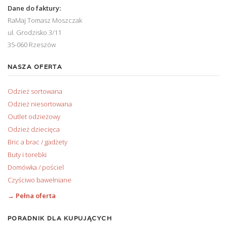
Dane do faktury:
RaMaj Tomasz Moszczak
ul. Grodzisko 3/11
35-060 Rzeszów
NASZA OFERTA
Odzież sortowana
Odzież niesortowana
Outlet odzieżowy
Odzież dziecięca
Bric a brac / gadżety
Buty i torebki
Domówka / pościel
Czyściwo bawełniane
→ Pełna oferta
PORADNIK DLA KUPUJĄCYCH