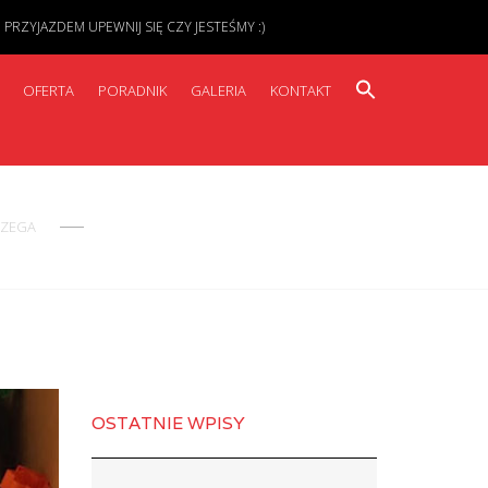
ZYJAZDEM UPEWNIJ SIĘ CZY JESTEŚMY :)
OFERTA
PORADNIK
GALERIA
KONTAKT
RZEGA
OSTATNIE WPISY