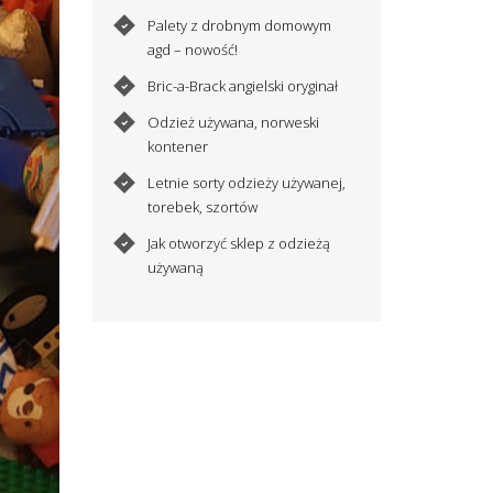
Palety z drobnym domowym
agd – nowość!
Bric-a-Brack angielski oryginał
Odzież używana, norweski
kontener
Letnie sorty odzieży używanej,
torebek, szortów
Jak otworzyć sklep z odzieżą
używaną