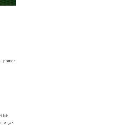
e i pomoc
ń lub
ie i jak