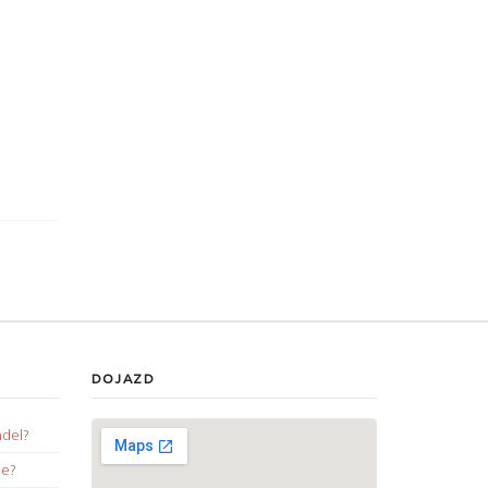
DOJAZD
ndel?
ie?