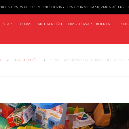
IENTÓW, W NIEKTÓRE DNI GODZINY OTWARCIA MOGĄ SIĘ ZMIENIAĆ. PRZED PR
START
O NAS
AKTUALNOŚCI
NASZ TOWAR U KLIENTA
CENNIK
T
AKTUALNOŚCI
SPRZEDAŻ UŻYWANEJ ZABAWKI DO TARNOB