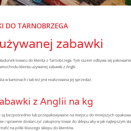
KI DO TARNOBRZEGA
 używanej zabawki
aładunek towaru do klienta z Tarnobrzega. Tym razem odbywa się pakowani
amochodu klienta używanej zabawki z Anglii.
 w kartonach i tak też jest realizowana jej sprzedaż.
bawki z Anglii na kg
ne są bezpośrednio lub przepakowywane na miejscu do mniejszych opakowa
 i sprawnie dostarczyć zakupiony towar do sklepu aby w jak najlepszym stan
 trafić na półki Waszego sklepu do klientów.