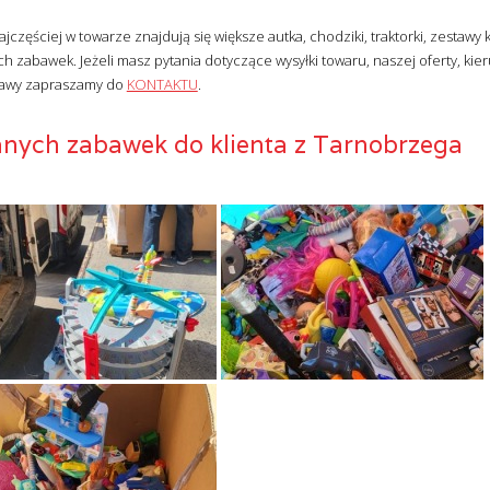
zęściej w towarze znajdują się większe autka, chodziki, traktorki, zestawy 
ch zabawek. Jeżeli masz pytania dotyczące wysyłki towaru, naszej oferty, ki
awy zapraszamy do
KONTAKTU
.
anych zabawek do klienta z Tarnobrzega