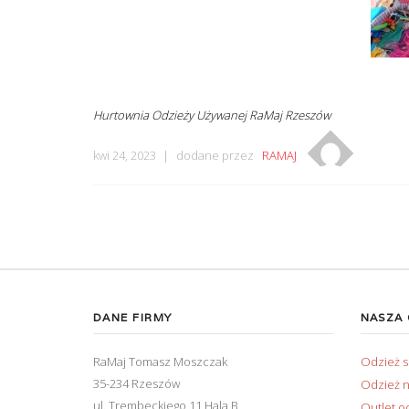
Hurtownia Odzieży Używanej RaMaj Rzeszów
kwi 24, 2023
dodane przez
RAMAJ
DANE FIRMY
NASZA
RaMaj Tomasz Moszczak
Odzież 
35-234 Rzeszów
Odzież n
ul. Trembeckiego 11 Hala B
Outlet o