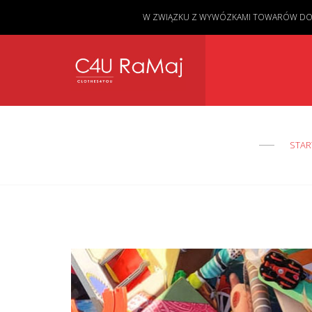
W ZWIĄZKU Z WYWÓZKAMI TOWARÓW DO KL
STAR