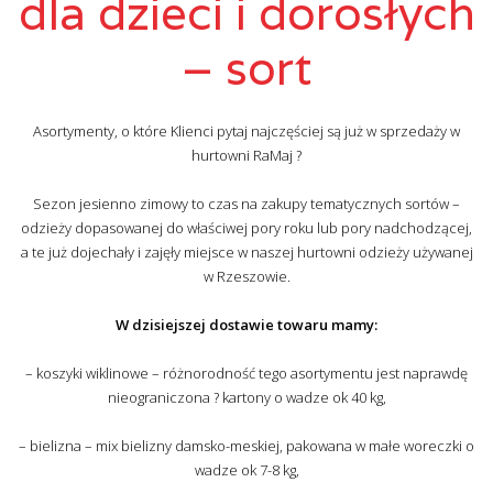
dla dzieci i dorosłych
– sort
Asortymenty, o które Klienci pytaj najczęściej są już w sprzedaży w
hurtowni RaMaj ?
Sezon jesienno zimowy to czas na zakupy tematycznych sortów –
odzieży dopasowanej do właściwej pory roku lub pory nadchodzącej,
a te już dojechały i zajęły miejsce w naszej hurtowni odzieży używanej
w Rzeszowie.
W dzisiejszej dostawie towaru mamy:
– koszyki wiklinowe – różnorodność tego asortymentu jest naprawdę
nieograniczona ? kartony o wadze ok 40 kg,
– bielizna – mix bielizny damsko-meskiej, pakowana w małe woreczki o
wadze ok 7-8 kg,