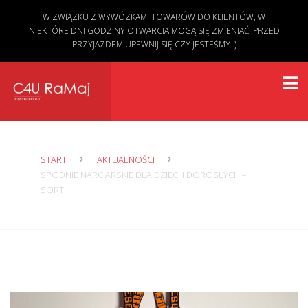
W ZWIĄZKU Z WYWÓZKAMI TOWARÓW DO KLIENTÓW, W
NIEKTÓRE DNI GODZINY OTWARCIA MOGĄ SIĘ ZMIENIAĆ. PRZED
PRZYJAZDEM UPEWNIJ SIĘ CZY JESTEŚMY :)
START
AKTUALNOŚCI
SPODNIE NARCIARSKIE DLA DZIECI I DOROSŁYCH –
SORT