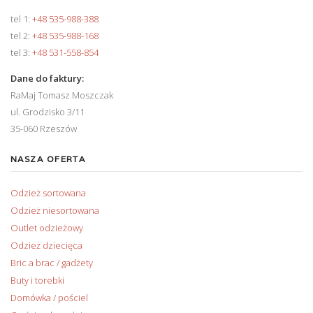
tel 1:
+48 535-988-388
tel 2:
+48 535-988-168
tel 3:
+48 531-558-854
Dane do faktury:
RaMaj Tomasz Moszczak
ul. Grodzisko 3/11
35-060 Rzeszów
NASZA OFERTA
Odzież sortowana
Odzież niesortowana
Outlet odzieżowy
Odzież dziecięca
Bric a brac / gadżety
Buty i torebki
Domówka / pościel