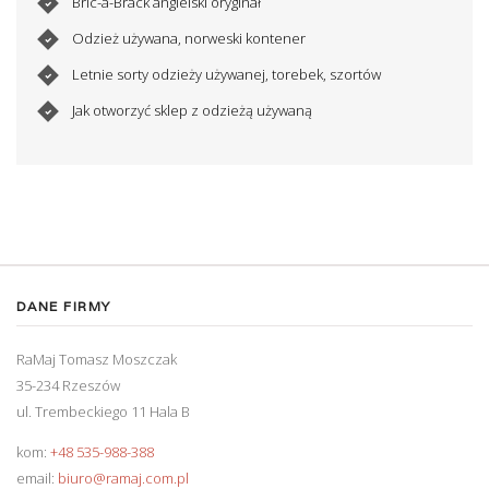
Bric-a-Brack angielski oryginał
Odzież używana, norweski kontener
Letnie sorty odzieży używanej, torebek, szortów
Jak otworzyć sklep z odzieżą używaną
DANE FIRMY
RaMaj Tomasz Moszczak
35-234 Rzeszów
ul. Trembeckiego 11 Hala B
kom:
+48 535-988-388
email:
biuro@ramaj.com.pl