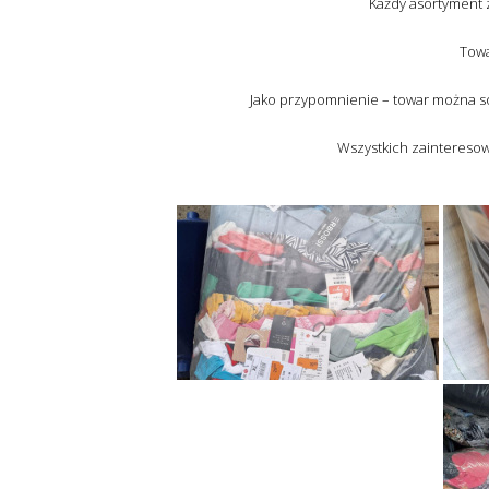
Każdy asortyment 
Towa
Jako przypomnienie – towar można so
Wszystkich zainteres