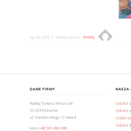
sty 09, 2025
dodane przez
RAMAJ
DANE FIRMY
NASZA
RaMaj Tomasz Moszczak
Odzież 
35-234 Rzeszów
Odzież n
ul. Trembeckiego 11 Hala B
Outlet o
Odzież d
kom:
+48 535-988-388