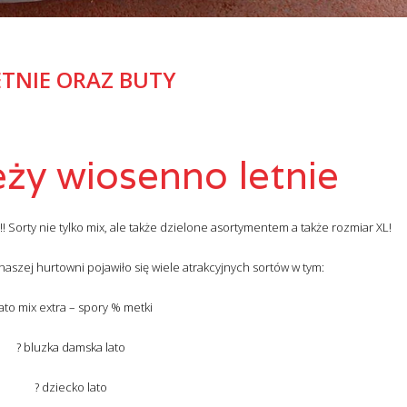
ETNIE ORAZ BUTY
eży wiosenno letnie
 Sorty nie tylko mix, ale także dzielone asortymentem a także rozmiar XL!
naszej hurtowni pojawiło się wiele atrakcyjnych sortów w tym:
lato mix extra – spory % metki
? bluzka damska lato
? dziecko lato