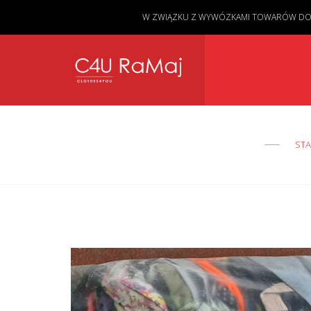
W ZWIĄZKU Z WYWÓZKAMI TOWARÓW DO KL
STA