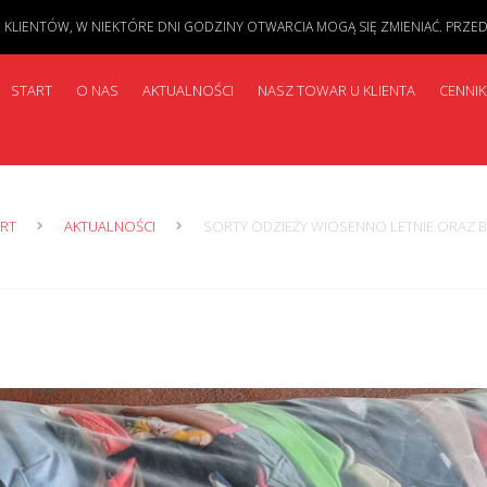
IENTÓW, W NIEKTÓRE DNI GODZINY OTWARCIA MOGĄ SIĘ ZMIENIAĆ. PRZED PR
START
O NAS
AKTUALNOŚCI
NASZ TOWAR U KLIENTA
CENNIK
RT
AKTUALNOŚCI
SORTY ODZIEŻY WIOSENNO LETNIE ORAZ 