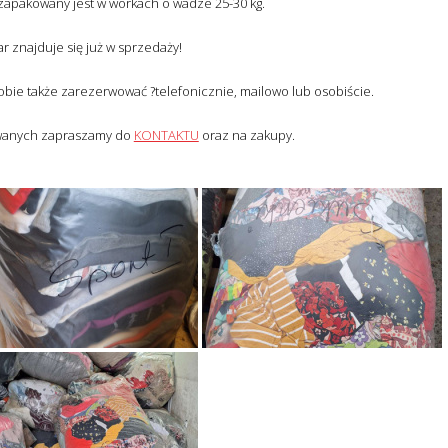
zapakowany jest w workach o wadze 25-30 kg.
r znajduje się już w sprzedaży!
bie także zarezerwować ?telefonicznie, mailowo lub osobiście.
owanych zapraszamy do
KONTAKTU
oraz na zakupy.