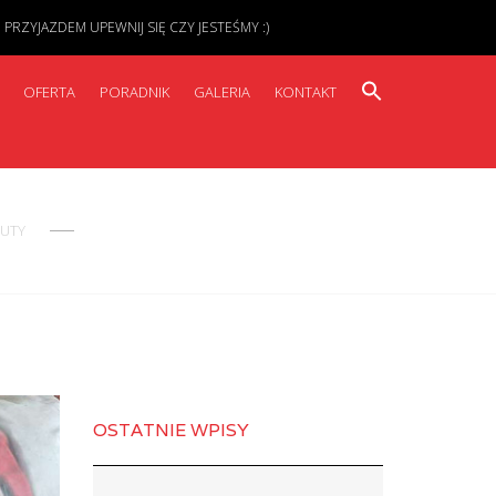
ZYJAZDEM UPEWNIJ SIĘ CZY JESTEŚMY :)
OFERTA
PORADNIK
GALERIA
KONTAKT
BUTY
OSTATNIE WPISY