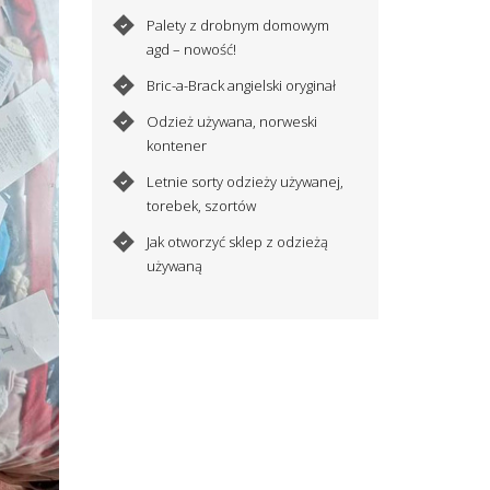
Palety z drobnym domowym
agd – nowość!
Bric-a-Brack angielski oryginał
Odzież używana, norweski
kontener
Letnie sorty odzieży używanej,
torebek, szortów
Jak otworzyć sklep z odzieżą
używaną