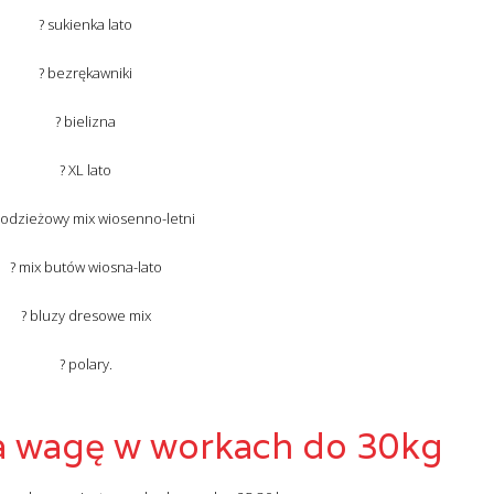
? sukienka lato
? bezrękawniki
? bielizna
? XL lato
łodzieżowy mix wiosenno-letni
? mix butów wiosna-lato
? bluzy dresowe mix
? polary.
na wagę w workach do 30kg