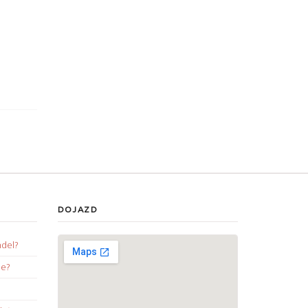
DOJAZD
ndel?
ie?