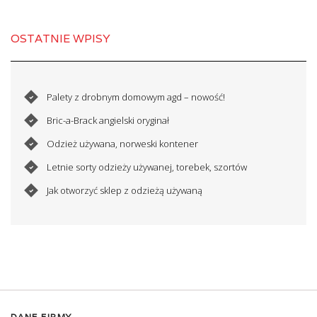
OSTATNIE WPISY
Palety z drobnym domowym agd – nowość!
Bric-a-Brack angielski oryginał
Odzież używana, norweski kontener
Letnie sorty odzieży używanej, torebek, szortów
Jak otworzyć sklep z odzieżą używaną
DANE FIRMY