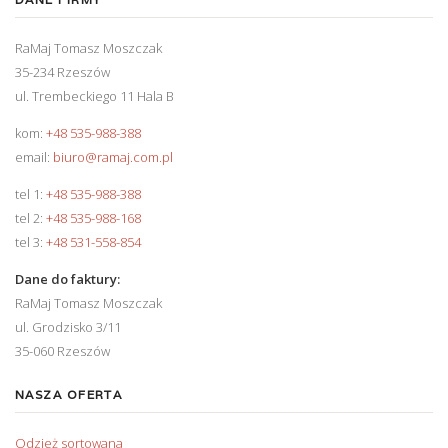
RaMaj Tomasz Moszczak
35-234 Rzeszów
ul. Trembeckiego 11 Hala B
kom:
+48 535-988-388
email:
biuro@ramaj.com.pl
tel 1:
+48 535-988-388
tel 2:
+48 535-988-168
tel 3:
+48 531-558-854
Dane do faktury:
RaMaj Tomasz Moszczak
ul. Grodzisko 3/11
35-060 Rzeszów
NASZA OFERTA
Odzież sortowana