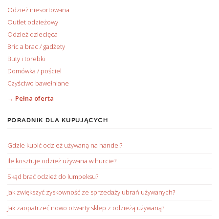
Odzież niesortowana
Outlet odzieżowy
Odzież dziecięca
Bric a brac / gadżety
Buty i torebki
Domówka / pościel
Czyściwo bawełniane
→ Pełna oferta
PORADNIK DLA KUPUJĄCYCH
Gdzie kupić odzież używaną na handel?
Ile kosztuje odzież używana w hurcie?
Skąd brać odzież do lumpeksu?
Jak zwiększyć zyskowność ze sprzedaży ubrań używanych?
Jak zaopatrzeć nowo otwarty sklep z odzieżą używaną?