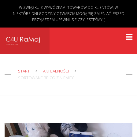
W ZWIĄZKU Z WYWÓZKAMI TOWARÓW DO KLIENTÓW, W
NIEKTÓRE DNI GODZINY OTWARCIA MOGĄ SIĘ ZMIENIAĆ. PRZED
PRZYJAZDEM UPEWNIJ SIĘ CZY JESTEŚMY :)
START
AKTUALNOŚCI
SORTOWANE BRICO Z NIEMIEC