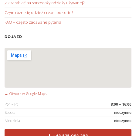
Jak zarabiać na sprzedaży odzieży używanej?
Czym różni się odzież cream od sortu?
FAQ – często zadawane pytania
DOJAZD
→ Otwórz w Google Maps
Pon – Pt
8:00 – 16:00
Sobota
nieczynne
Niedziela
nieczynne
+48 535 988 388