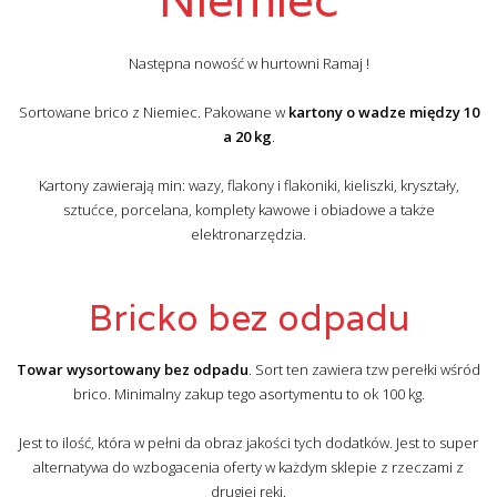
Następna nowość w hurtowni Ramaj !
Sortowane brico z Niemiec. Pakowane w
kartony o wadze między 10
a 20 kg
.
Kartony zawierają min: wazy, flakony i flakoniki, kieliszki, kryształy,
sztućce, porcelana, komplety kawowe i obiadowe a także
elektronarzędzia.
Bricko bez odpadu
Towar wysortowany bez odpadu
. Sort ten zawiera tzw perełki wśród
brico. Minimalny zakup tego asortymentu to ok 100 kg.
Jest to ilość, która w pełni da obraz jakości tych dodatków. Jest to super
alternatywa do wzbogacenia oferty w każdym sklepie z rzeczami z
drugiej ręki.