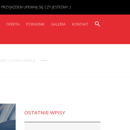
ZYJAZDEM UPEWNIJ SIĘ CZY JESTEŚMY :)
OFERTA
PORADNIK
GALERIA
KONTAKT
Ż Z DANII I ANGLII
OSTATNIE WPISY