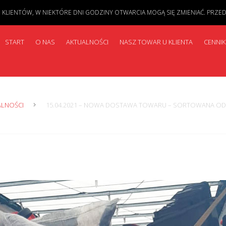
IENTÓW, W NIEKTÓRE DNI GODZINY OTWARCIA MOGĄ SIĘ ZMIENIAĆ. PRZED PR
START
O NAS
AKTUALNOŚCI
NASZ TOWAR U KLIENTA
CENNIK
ALNOŚCI
15.04.2021 – NOWA DOSTAWA TOWARU – SORTOWANA ODZIE