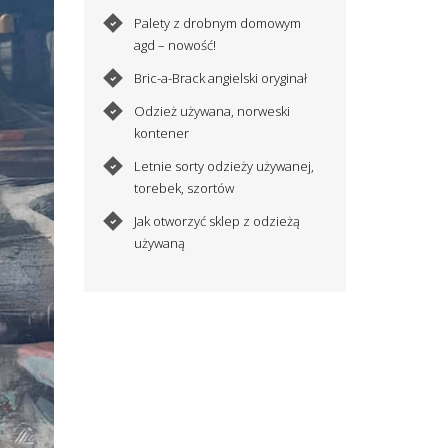
Palety z drobnym domowym
agd – nowość!
Bric-a-Brack angielski oryginał
Odzież używana, norweski
kontener
Letnie sorty odzieży używanej,
torebek, szortów
Jak otworzyć sklep z odzieżą
używaną