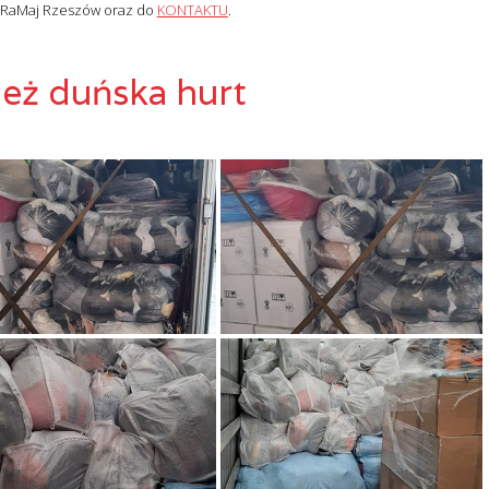
 RaMaj Rzeszów oraz do
KONTAKTU
.
eż duńska hurt