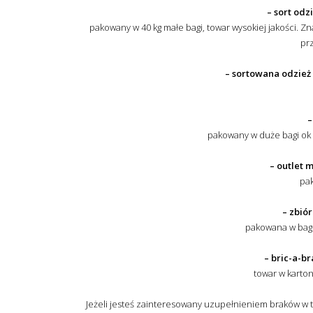
– sort odz
pakowany w 40 kg małe bagi, towar wysokiej jakości. Z
pr
– sortowana odzież 
–
pakowany w duże bagi ok 
– outlet 
pak
– zbió
pakowana w bagi
– bric-a-br
towar w karto
Jeżeli jesteś zainteresowany uzupełnieniem braków w