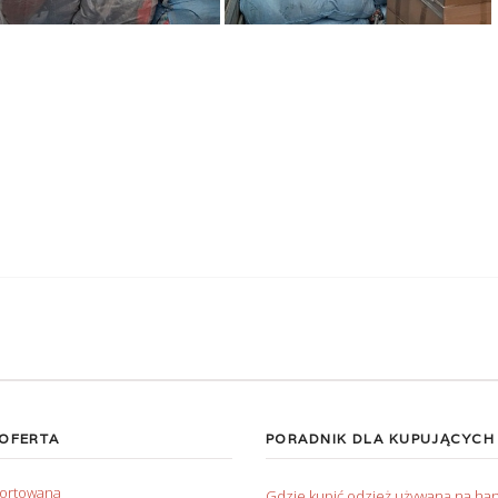
 OFERTA
PORADNIK DLA KUPUJĄCYCH
sortowana
Gdzie kupić odzież używaną na ha