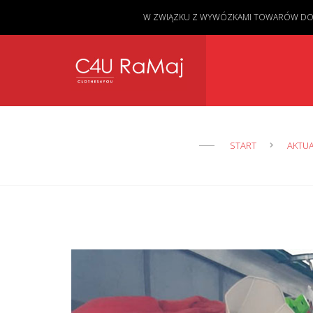
W ZWIĄZKU Z WYWÓZKAMI TOWARÓW DO KL
START
AKTU