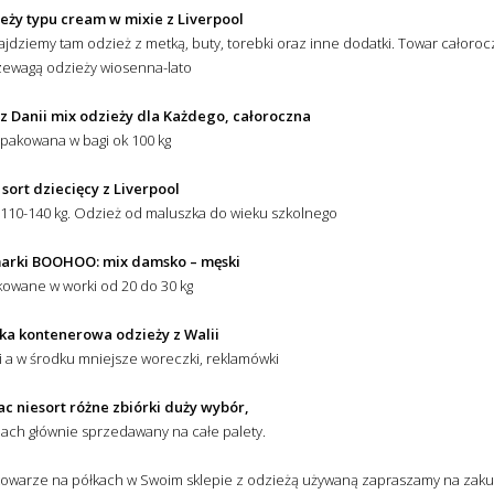
ieży typu cream w mixie z Liverpool
najdziemy tam odzież z metką, buty, torebki oraz inne dodatki. Towar całoroc
zewagą odzieży wiosenna-lato
z Danii mix odzieży dla Każdego, całoroczna
pakowana w bagi ok 100 kg
 sort dziecięcy z Liverpool
110-140 kg. Odzież od maluszka do wieku szkolnego
marki BOOHOO: mix damsko – męski
owane w worki od 20 do 30 kg
rka kontenerowa odzieży z Walii
 a w środku mniejsze woreczki, reklamówki
ac niesort różne zbiórki duży wybór,
nach głównie sprzedawany na całe palety.
 towarze na półkach w Swoim sklepie z odzieżą używaną zapraszamy na zak