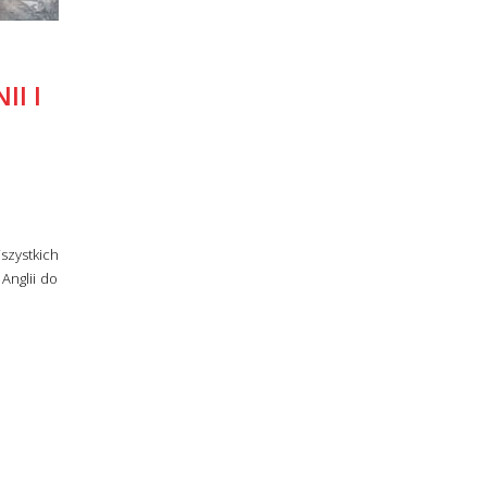
I I
zystkich
Anglii do