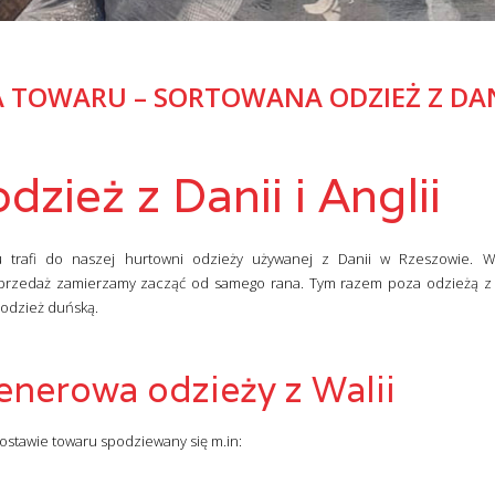
 TOWARU – SORTOWANA ODZIEŻ Z DANI
zież z Danii i Anglii
 trafi do naszej hurtowni odzieży używanej z Danii w Rzeszowie. Ws
przedaż zamierzamy zacząć od samego rana. Tym razem poza odzieżą z 
 odzież duńską.
enerowa odzieży z Walii
stawie towaru spodziewany się m.in: