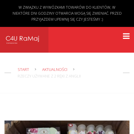
W ZWIĄZKU Z WYWÓZKAMI TOWARÓW DO KLIENTÓW, W
NIEKTÓRE DNI GODZINY OTWARCIA MOGĄ SIĘ ZMIENIAĆ. PRZED
PRZYJAZDEM UPEWNIJ SIĘ CZY JESTEŚMY :)
START
AKTUALNOŚCI
RZECZY UŻYWANE Z 2 RĘKI Z ANGLII