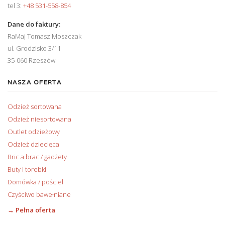
tel 3:
+48 531-558-854
Dane do faktury:
RaMaj Tomasz Moszczak
ul. Grodzisko 3/11
35-060 Rzeszów
NASZA OFERTA
Odzież sortowana
Odzież niesortowana
Outlet odzieżowy
Odzież dziecięca
Bric a brac / gadżety
Buty i torebki
Domówka / pościel
Czyściwo bawełniane
→ Pełna oferta