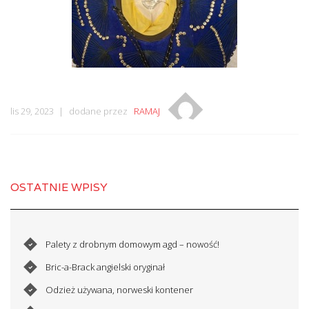
lis 29, 2023
dodane przez
RAMAJ
OSTATNIE WPISY
Palety z drobnym domowym agd – nowość!
Bric-a-Brack angielski oryginał
Odzież używana, norweski kontener