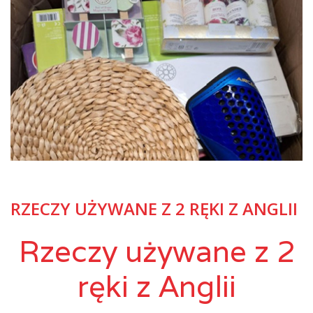
RZECZY UŻYWANE Z 2 RĘKI Z ANGLII
Rzeczy używane z 2
ręki z Anglii