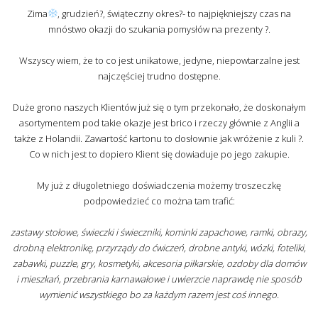
Zima
, grudzień?
, świąteczny okres?- to najpiękniejszy czas na
mnóstwo okazji do szukania pomysłów na prezenty ?.
Wszyscy wiem, że to co jest unikatowe, jedyne, niepowtarzalne jest
najczęściej trudno dostępne.
Duże grono naszych Klientów już się o tym przekonało, że doskonałym
asortymentem pod takie okazje jest brico i rzeczy głównie z Anglii a
także z Holandii. Zawartość kartonu to dosłownie jak wróżenie z kuli ?.
Co w nich jest to dopiero Klient się dowiaduje po jego zakupie.
My już z długoletniego doświadczenia możemy troszeczkę
podpowiedzieć co można tam trafić:
zastawy stołowe, świeczki i świeczniki, kominki zapachowe, ramki, obrazy,
drobną elektronikę, przyrządy do ćwiczeń, drobne antyki, wózki, foteliki,
zabawki, puzzle, gry, kosmetyki, akcesoria piłkarskie, ozdoby dla domów
i mieszkań, przebrania karnawałowe i uwierzcie naprawdę nie sposób
wymienić wszystkiego bo za każdym razem jest coś innego.