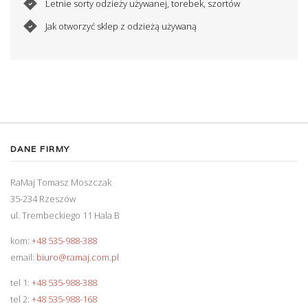
Letnie sorty odzieży używanej, torebek, szortów
Jak otworzyć sklep z odzieżą używaną
DANE FIRMY
RaMaj Tomasz Moszczak
35-234 Rzeszów
ul. Trembeckiego 11 Hala B
kom:
+48 535-988-388
email:
biuro@ramaj.com.pl
tel 1:
+48 535-988-388
tel 2:
+48 535-988-168