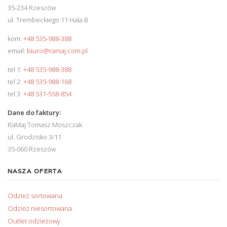
35-234 Rzeszów
ul. Trembeckiego 11 Hala B
kom:
+48 535-988-388
email:
biuro@ramaj.com.pl
tel 1:
+48 535-988-388
tel 2:
+48 535-988-168
tel 3:
+48 531-558-854
Dane do faktury:
RaMaj Tomasz Moszczak
ul. Grodzisko 3/11
35-060 Rzeszów
NASZA OFERTA
Odzież sortowana
Odzież niesortowana
Outlet odzieżowy