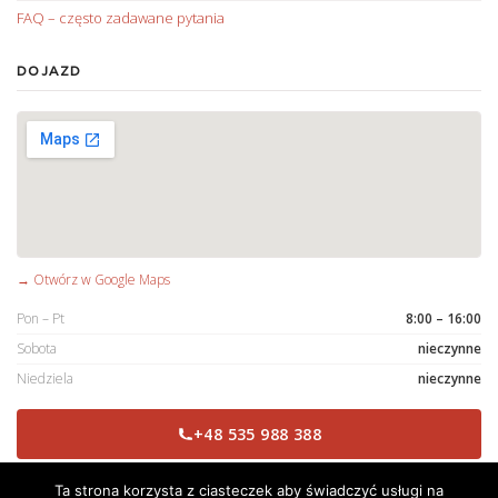
FAQ – często zadawane pytania
DOJAZD
→ Otwórz w Google Maps
Pon – Pt
8:00 – 16:00
Sobota
nieczynne
Niedziela
nieczynne
+48 535 988 388
Ta strona korzysta z ciasteczek aby świadczyć usługi na