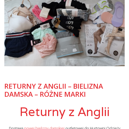
RETURNY Z ANGLII – BIELIZNA
DAMSKA – RÓŻNE MARKI
Returny z Anglii
Dostawa
nowej bielizny damskiej
outletowej do Hurtowni Odzieży