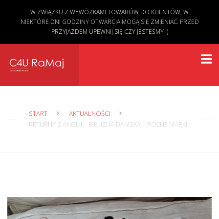
W ZWIĄZKU Z WYWÓZKAMI TOWARÓW DO KLIENTÓW, W
NIEKTÓRE DNI GODZINY OTWARCIA MOGĄ SIĘ ZMIENIAĆ. PRZED
PRZYJAZDEM UPEWNIJ SIĘ CZY JESTEŚMY :)
START
AKTUALNOŚCI
RETURNY Z ANGLII – BIELIZNA DAMSKA – RÓŻNE MARKI