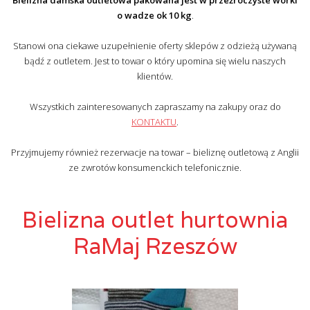
Bielizna damska outletowa pakowana jest w przeźroczyste worki
o wadze ok 10 kg
.
Stanowi ona ciekawe uzupełnienie oferty sklepów z odzieżą używaną
bądź z outletem. Jest to towar o który upomina się wielu naszych
klientów.
Wszystkich zainteresowanych zapraszamy na zakupy oraz do
KONTAKTU
.
Przyjmujemy również rezerwacje na towar – bieliznę outletową z Anglii
ze zwrotów konsumenckich telefonicznie.
Bielizna outlet hurtownia
RaMaj Rzeszów