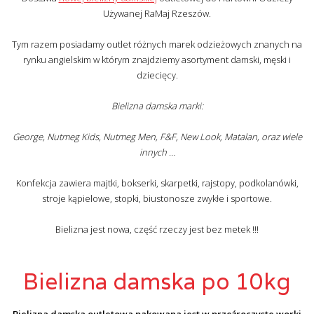
Używanej RaMaj Rzeszów.
Tym razem posiadamy outlet różnych marek odzieżowych znanych na
rynku angielskim w którym znajdziemy asortyment damski, męski i
dziecięcy.
Bielizna damska marki:
George, Nutmeg Kids, Nutmeg Men, F&F, New Look, Matalan, oraz wiele
innych …
Konfekcja zawiera majtki, bokserki, skarpetki, rajstopy, podkolanówki,
stroje kąpielowe, stopki, biustonosze zwykłe i sportowe.
Bielizna jest nowa, część rzeczy jest bez metek !!!
Bielizna damska po 10kg