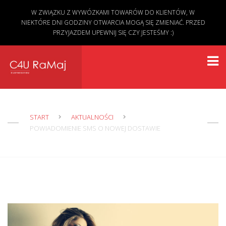
W ZWIĄZKU Z WYWÓZKAMI TOWARÓW DO KLIENTÓW, W
NIEKTÓRE DNI GODZINY OTWARCIA MOGĄ SIĘ ZMIENIAĆ. PRZED
PRZYJAZDEM UPEWNIJ SIĘ CZY JESTEŚMY :)
START
AKTUALNOŚCI
POWIADOMIENIE SMS O NOWEJ DOSTAWIE