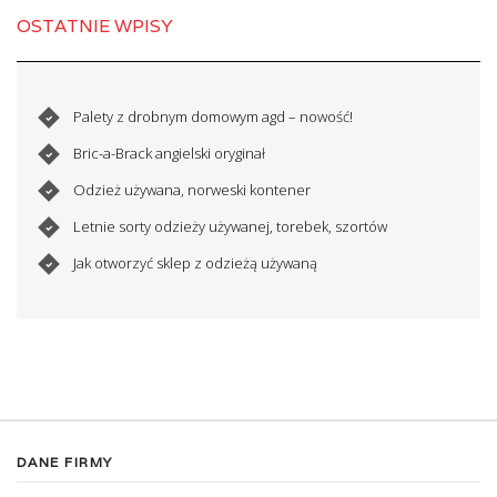
OSTATNIE WPISY
Palety z drobnym domowym agd – nowość!
Bric-a-Brack angielski oryginał
Odzież używana, norweski kontener
Letnie sorty odzieży używanej, torebek, szortów
Jak otworzyć sklep z odzieżą używaną
DANE FIRMY