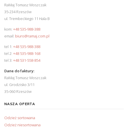
RaMaj Tomasz Moszczak
35-234 Rzeszów
ul. Trembeckiego 11 Hala B
kom:
+48 535-988-388
email:
biuro@ramaj.com.pl
tel 1:
+48 535-988-388
tel 2:
+48 535-988-168
tel 3:
+48 531-558-854
Dane do faktury:
RaMaj Tomasz Moszczak
ul. Grodzisko 3/11
35-060 Rzeszów
NASZA OFERTA
Odzież sortowana
Odzież niesortowana