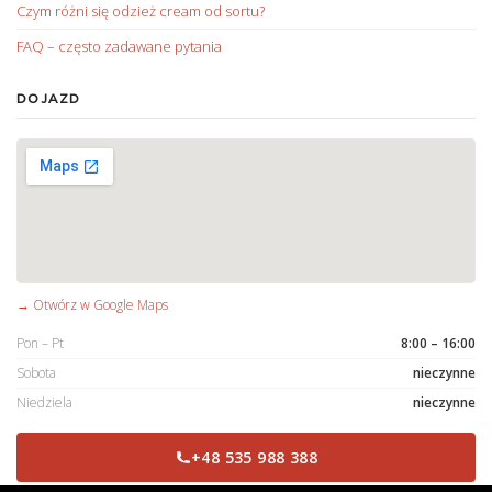
Czym różni się odzież cream od sortu?
FAQ – często zadawane pytania
DOJAZD
→ Otwórz w Google Maps
Pon – Pt
8:00 – 16:00
Sobota
nieczynne
Niedziela
nieczynne
+48 535 988 388