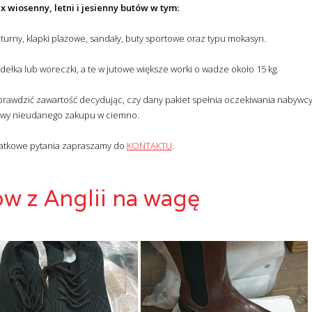
x wiosenny, letni i jesienny butów w tym:
turny, klapki plażowe, sandały, buty sportowe oraz typu mokasyn.
łka lub woreczki, a te w jutowe większe worki o wadze około 15 kg.
rawdzić zawartość decydując, czy dany pakiet spełnia oczekiwania nabywcy
wy nieudanego zakupu w ciemno.
datkowe pytania zapraszamy do
KONTAKTU
.
w z Anglii na wagę