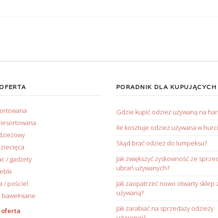
 OFERTA
PORADNIK DLA KUPUJĄCYCH
sortowana
Gdzie kupić odzież używaną na ha
iesortowana
Ile kosztuje odzież używana w hurc
dzieżowy
Skąd brać odzież do lumpeksu?
ziecięca
Jak zwiększyć zyskowność ze sprze
ac / gadżety
ubrań używanych?
rebki
/ pościel
Jak zaopatrzeć nowo otwarty sklep 
używaną?
 bawełniane
Jak zarabiać na sprzedaży odzieży
 oferta
używanej?