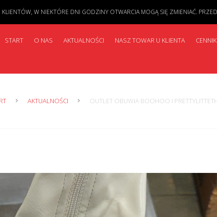
IENTÓW, W NIEKTÓRE DNI GODZINY OTWARCIA MOGĄ SIĘ ZMIENIAĆ. PRZED PR
START
O NAS
AKTUALNOŚCI
NASZ TOWAR U KLIENTA
CENNIK
RT
AKTUALNOŚCI
OUTLET OBUWIA BOOHOO I PRETTYLITTET