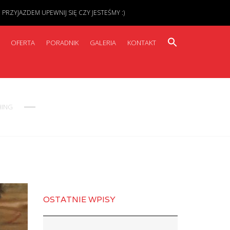
ZYJAZDEM UPEWNIJ SIĘ CZY JESTEŚMY :)
OFERTA
PORADNIK
GALERIA
KONTAKT
HING
OSTATNIE WPISY