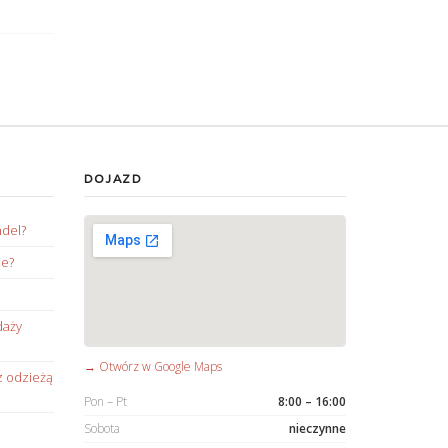
DOJAZD
ndel?
ie?
daży
→ Otwórz w Google Maps
z odzieżą
Pon – Pt
8:00 – 16:00
Sobota
nieczynne