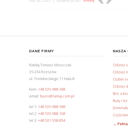
mar 03, 2022
dodane przez
RAMAJ
DANE FIRMY
NASZA
RaMaj Tomasz Moszczak
Odzież 
35-234 Rzeszów
Odzież n
ul. Trembeckiego 11 Hala B
Outlet o
Odzież d
kom:
+48 535-988-388
Bric a br
email:
biuro@ramaj.com.pl
Buty i to
tel 1:
+48 535-988-388
Domówka 
tel 2:
+48 535-988-168
Czyściwo
tel 3:
+48 531-558-854
→ Pełna