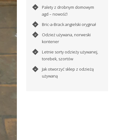
Palety z drobnym domowym
agd – nowość!
Bric-a-Brack angielski oryginał
Odzież używana, norweski
kontener
Letnie sorty odzieży używanej,
torebek, szortów
Jak otworzyć sklep z odzieżą
używaną