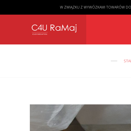
W ZWIĄZKU Z WYWÓZKAMI TOWARÓW DO KL
STA