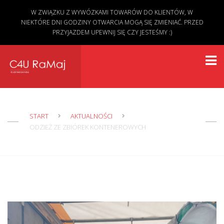
W ZWIĄZKU Z WYWÓZKAMI TOWARÓW DO KLIENTÓW, W
NIEKTÓRE DNI GODZINY OTWARCIA MOGĄ SIĘ ZMIENIAĆ. PRZED
PRZYJAZDEM UPEWNIJ SIĘ CZY JESTEŚMY :)
START
AKTUALNOŚCI
ODZIEŻ ZE ZBIÓREK KONTENEROWYCH