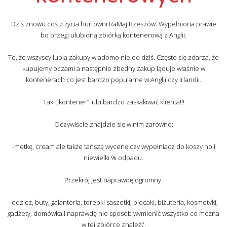
Dziś znowu coś z życia hurtowni RaMaj Rzeszów. Wypełniona prawie
bo brzegi ulubioną zbiórką kontenerową z Anglii.
To, że wszyscy lubią zakupy wiadomo nie od dziś. Często się zdarza, że
kupujemy oczami a następnie zbędny zakup ląduje właśnie w
kontenerach co jest bardzo popularne w Anglii czy Irlandii.
Taki „kontener” lubi bardzo zaskakiwać klienta!!!
Oczywiście znajdzie się w nim zarówno:
-metkę, cream ale także tańszą wycenę czy wypełniacz do koszy no i
niewielki % odpadu.
Przekrój jest naprawdę ogromny.
-odzież, buty, galanteria, torebki saszetki, plecaki, biżuteria, kosmetyki,
gadżety, domówka i naprawdę nie sposób wymienić wszystko co można
w tej zbiórce znaleźć.