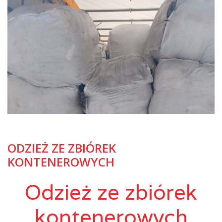
ODZIEŻ ZE ZBIÓREK
KONTENEROWYCH
Odzież ze zbiórek
kontenerowych