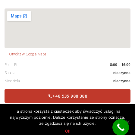
→ Otwórz w Google Maps
Pon – Pt
8:00 – 16:00
Sobota
nieczynne
Niedziela
nieczynne
+48 535 988 388
Ta strona korzysta z ciasteczek aby świadczyć usługi na
najwyższym poziomie. Dalsze korzystanie ze strony oznacza,
© 2026 RaMaj Tomasz Moszczak. Wszelkie prawa zastrzeżone.
że zgadzasz się na ich użycie.
RODO
Kontakt
Ok