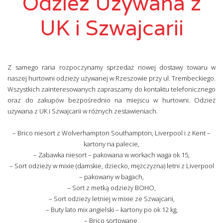
Odzież Używana z
UK i Szwajcarii
Z samego rana rozpoczynamy sprzedaż nowej dostawy towaru w
naszej hurtowni odzieży używanej w Rzeszowie przy ul. Trembeckiego.
Wszystkich zainteresowanych zapraszamy do kontaktu telefonicznego
oraz do zakupów bezpośrednio na miejscu w hurtowni. Odzież
używana z UK i Szwajcarii w różnych zestawieniach.
– Brico niesort z Wolverhampton Southampton, Liverpool i z Kent –
kartony na palecie,
– Zabawka niesort – pakowana w workach waga ok 15,
– Sort odzieży w mixie (damskie, dziecko, mężczyzna) letni z Liverpool
– pakowany w bagach,
– Sort z metką odzieży BOHO,
– Sort odzieży letniej w mixie ze Szwajcarii,
– Buty lato mix angielski – kartony po ok 12 kg,
– Brico sortowane,