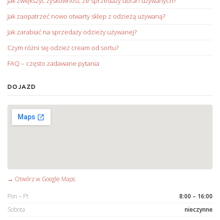
Jak zwiększyć zyskowność ze sprzedaży ubrań używanych?
Jak zaopatrzeć nowo otwarty sklep z odzieżą używaną?
Jak zarabiać na sprzedaży odzieży używanej?
Czym różni się odzież cream od sortu?
FAQ – często zadawane pytania
DOJAZD
→ Otwórz w Google Maps
Pon – Pt
8:00 – 16:00
Sobota
nieczynne