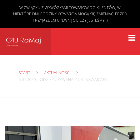
W ZWIĄZKU Z WYWÓZKAMI TOWARÓW DO KLIENTÓW, W
NIEKTÓRE DNI GODZINY OTWARCIA MOGĄ SIĘ ZMIENIAĆ. PRZED
PRZYJAZDEM UPEWNIJ SIĘ CZY JESTEŚMY :)
START
AKTUALNOŚCI
6.07.2020 – ODZIEŻ UŻYWANA Z UK I SZWAJCARII