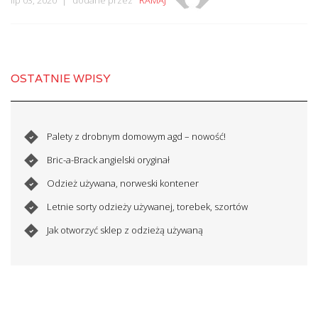
lip 03, 2020
dodane przez
RAMAJ
OSTATNIE WPISY
Palety z drobnym domowym agd – nowość!
Bric-a-Brack angielski oryginał
Odzież używana, norweski kontener
Letnie sorty odzieży używanej, torebek, szortów
Jak otworzyć sklep z odzieżą używaną