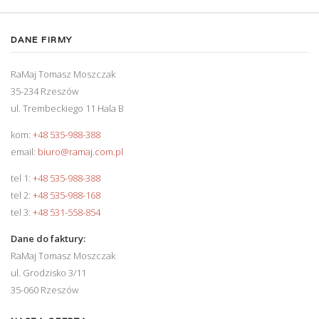
DANE FIRMY
RaMaj Tomasz Moszczak
35-234 Rzeszów
ul. Trembeckiego 11 Hala B
kom:
+48 535-988-388
email:
biuro@ramaj.com.pl
tel 1:
+48 535-988-388
tel 2:
+48 535-988-168
tel 3:
+48 531-558-854
Dane do faktury:
RaMaj Tomasz Moszczak
ul. Grodzisko 3/11
35-060 Rzeszów