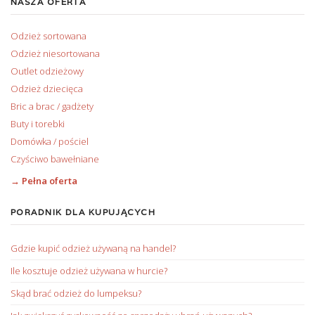
NASZA OFERTA
Odzież sortowana
Odzież niesortowana
Outlet odzieżowy
Odzież dziecięca
Bric a brac / gadżety
Buty i torebki
Domówka / pościel
Czyściwo bawełniane
→ Pełna oferta
PORADNIK DLA KUPUJĄCYCH
Gdzie kupić odzież używaną na handel?
Ile kosztuje odzież używana w hurcie?
Skąd brać odzież do lumpeksu?