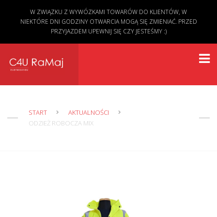
W ZWIĄZKU Z WYWÓZKAMI TOWARÓW DO KLIENTÓW, W
NIEKTÓRE DNI GODZINY OTWARCIA MOGĄ SIĘ ZMIENIAĆ. PRZED
PRZYJAZDEM UPEWNIJ SIĘ CZY JESTEŚMY :)
START
AKTUALNOŚCI
ODZIEŻ ROBOCZA MIX