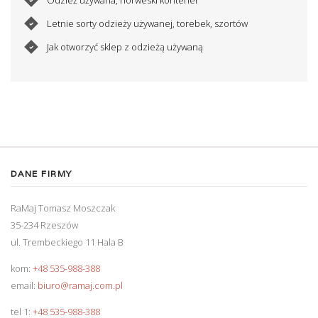
Letnie sorty odzieży używanej, torebek, szortów
Jak otworzyć sklep z odzieżą używaną
DANE FIRMY
RaMaj Tomasz Moszczak
35-234 Rzeszów
ul. Trembeckiego 11 Hala B
kom:
+48 535-988-388
email:
biuro@ramaj.com.pl
tel 1:
+48 535-988-388