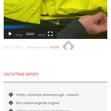
00:00
00:31
gru 15, 2025
dodane przez
RAMAJ
OSTATNIE WPISY
Palety z drobnym domowym agd – nowość!
Bric-a-Brack angielski oryginał
Odzież używana, norweski kontener