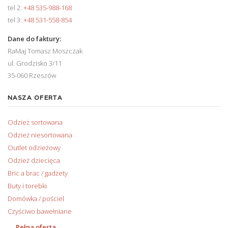
tel 2:
+48 535-988-168
tel 3:
+48 531-558-854
Dane do faktury:
RaMaj Tomasz Moszczak
ul. Grodzisko 3/11
35-060 Rzeszów
NASZA OFERTA
Odzież sortowana
Odzież niesortowana
Outlet odzieżowy
Odzież dziecięca
Bric a brac / gadżety
Buty i torebki
Domówka / pościel
Czyściwo bawełniane
→ Pełna oferta