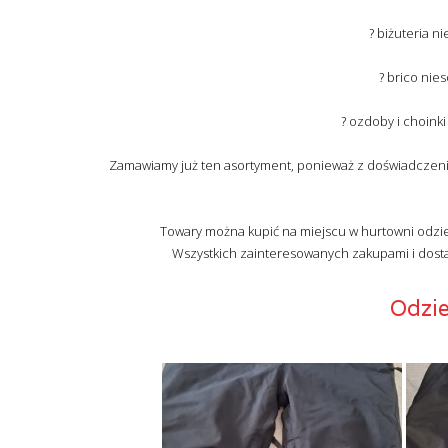
? biżuteria n
? brico nie
? ozdoby i choink
Zamawiamy już ten asortyment, ponieważ z doświadczenia 
Towary można kupić na miejscu w hurtowni odzie
Wszystkich zainteresowanych zakupami i dosta
Odzie