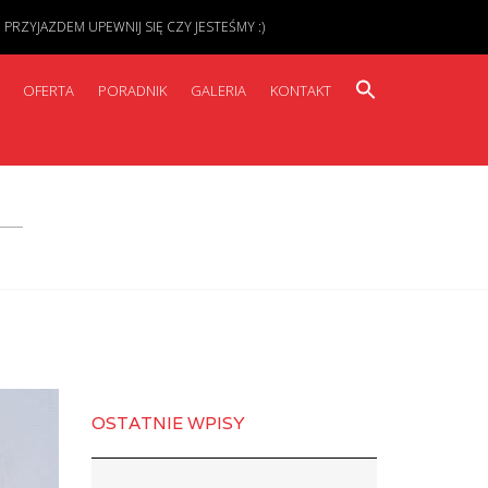
ZYJAZDEM UPEWNIJ SIĘ CZY JESTEŚMY :)
OFERTA
PORADNIK
GALERIA
KONTAKT
OSTATNIE WPISY