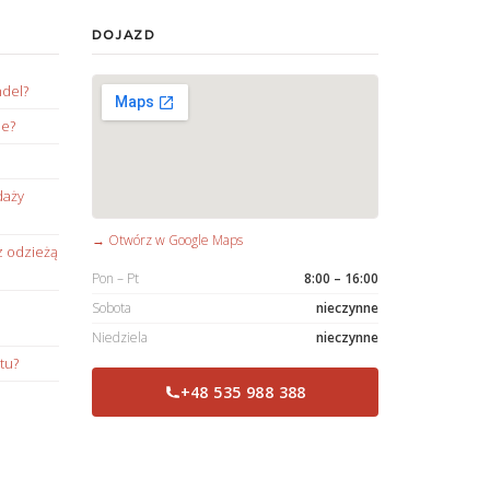
DOJAZD
ndel?
ie?
daży
→ Otwórz w Google Maps
z odzieżą
Pon – Pt
8:00 – 16:00
Sobota
nieczynne
Niedziela
nieczynne
tu?
+48 535 988 388