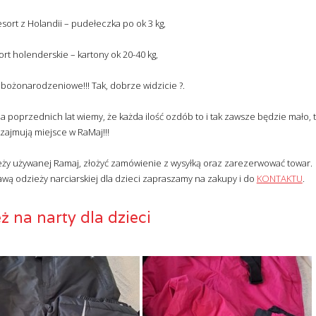
iesort z Holandii – pudełeczka po ok 3 kg,
sort holenderskie – kartony ok 20-40 kg,
i bożonarodzeniowe!!! Tak, dobrze widzicie ?.
poprzednich lat wiemy, że każda ilość ozdób to i tak zawsze będzie mało, t
zajmują miejsce w RaMaj!!!
ży używanej Ramaj, złożyć zamówienie z wysyłką oraz zarezerwować towar.
wą odzieży narciarskiej dla dzieci zapraszamy na zakupy i do
KONTAKTU
.
ż na narty dla dzieci