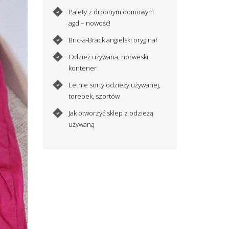
Palety z drobnym domowym
agd – nowość!
Bric-a-Brack angielski oryginał
Odzież używana, norweski
kontener
Letnie sorty odzieży używanej,
torebek, szortów
Jak otworzyć sklep z odzieżą
używaną