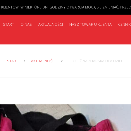
IENTÓW, W NIEKTÓRE DNI GODZINY OTWARCIA MOGĄ SIĘ ZMIENIAĆ. PRZED PR
START
O NAS
AKTUALNOŚCI
NASZ TOWAR U KLIENTA
CENNIK
START
AKTUALNOŚCI
ODZIEŻ NARCIARSKA DLA DZIECI