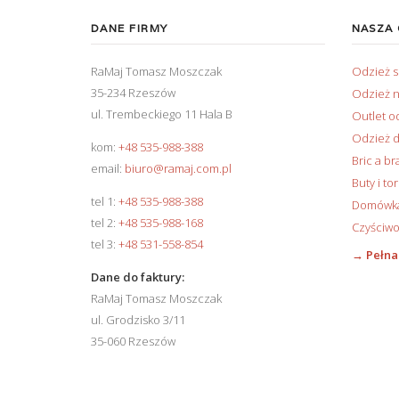
DANE FIRMY
NASZA
RaMaj Tomasz Moszczak
Odzież 
35-234 Rzeszów
Odzież n
ul. Trembeckiego 11 Hala B
Outlet o
Odzież d
kom:
+48 535-988-388
Bric a br
email:
biuro@ramaj.com.pl
Buty i to
tel 1:
+48 535-988-388
Domówka 
tel 2:
+48 535-988-168
Czyściwo
tel 3:
+48 531-558-854
→ Pełna
Dane do faktury:
RaMaj Tomasz Moszczak
ul. Grodzisko 3/11
35-060 Rzeszów