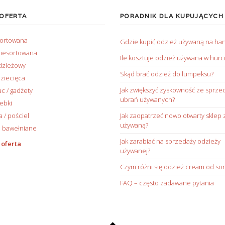
 OFERTA
PORADNIK DLA KUPUJĄCYCH
sortowana
Gdzie kupić odzież używaną na ha
iesortowana
Ile kosztuje odzież używana w hurc
dzieżowy
Skąd brać odzież do lumpeksu?
ziecięca
Jak zwiększyć zyskowność ze sprze
ac / gadżety
ubrań używanych?
rebki
/ pościel
Jak zaopatrzeć nowo otwarty sklep 
używaną?
 bawełniane
Jak zarabiać na sprzedaży odzieży
 oferta
używanej?
Czym różni się odzież cream od sor
FAQ – często zadawane pytania