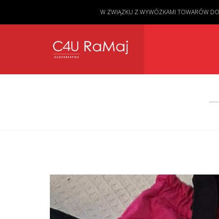
W ZWIĄZKU Z WYWÓZKAMI TOWARÓW DO KL