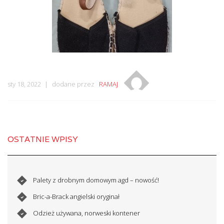
sty 18, 2022
dodane przez
RAMAJ
OSTATNIE WPISY
Palety z drobnym domowym agd – nowość!
Bric-a-Brack angielski oryginał
Odzież używana, norweski kontener