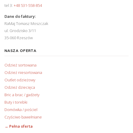
tel 3:
+48 531-558-854
Dane do faktury:
RaMaj Tomasz Moszczak
ul. Grodzisko 3/11
35-060 Rzeszów
NASZA OFERTA
Odzież sortowana
Odzież niesortowana
Outlet odzieżowy
Odzież dziecięca
Bric a brac / gadżety
Buty i torebki
Domówka / pościel
Czyściwo bawełniane
→ Pełna oferta