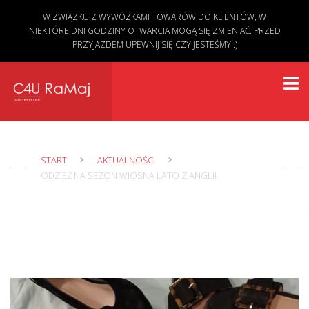
W ZWIĄZKU Z WYWÓZKAMI TOWARÓW DO KLIENTÓW, W
NIEKTÓRE DNI GODZINY OTWARCIA MOGĄ SIĘ ZMIENIAĆ. PRZED
PRZYJAZDEM UPEWNIJ SIĘ CZY JESTEŚMY :)
START
AKTUALNOŚCI
ODZIEŻ NA SEZON WIOSNA LATO Z ANGLII