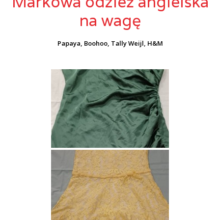
Markowa odzież angielska
na wagę
Papaya, Boohoo, Tally Weijl, H&M