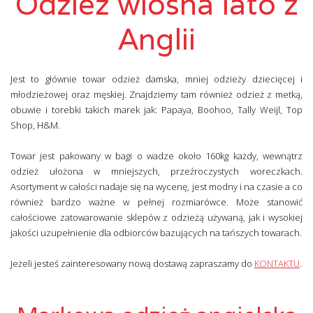
Odzież wiosna lato z
Anglii
Jest to głównie towar odzież damska, mniej odzieży dziecięcej i
młodzieżowej oraz męskiej. Znajdziemy tam również odzież z metką,
obuwie i torebki takich marek jak: Papaya, Boohoo, Tally Weijl, Top
Shop, H&M.
Towar jest pakowany w bagi o wadze około 160kg każdy, wewnątrz
odzież ułożona w mniejszych, przeźroczystych woreczkach.
Asortyment w całości nadaje się na wycenę, jest modny i na czasie a co
również bardzo ważne w pełnej rozmiarówce. Może stanowić
całościowe zatowarowanie sklepów z odzieżą używaną, jak i wysokiej
jakości uzupełnienie dla odbiorców bazujących na tańszych towarach.
Jeżeli jesteś zainteresowany nową dostawą zapraszamy do
KONTAKTU
.