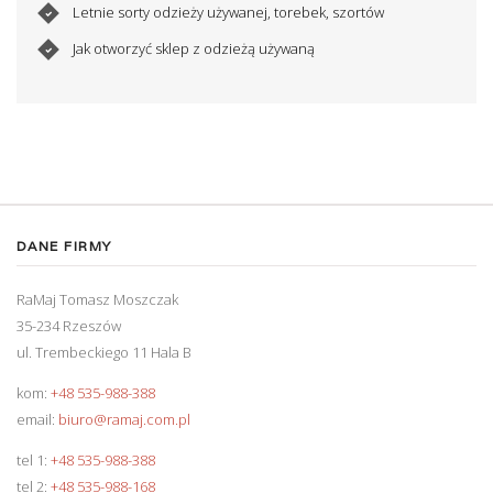
Letnie sorty odzieży używanej, torebek, szortów
Jak otworzyć sklep z odzieżą używaną
DANE FIRMY
RaMaj Tomasz Moszczak
35-234 Rzeszów
ul. Trembeckiego 11 Hala B
kom:
+48 535-988-388
email:
biuro@ramaj.com.pl
tel 1:
+48 535-988-388
tel 2:
+48 535-988-168