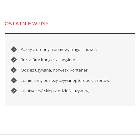
OSTATNIE WPISY
Palety z drobnym domowym agd – nowość!
Bric-a-Brack angielski oryginał
Odzież używana, norweski kontener
Letnie sorty odzieży używanej, torebek, szortów
Jak otworzyć sklep z odzieżą używaną