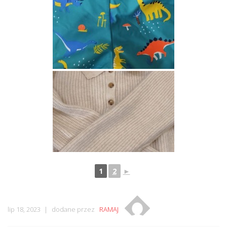
1
2
►
lip 18, 2023
dodane przez
RAMAJ