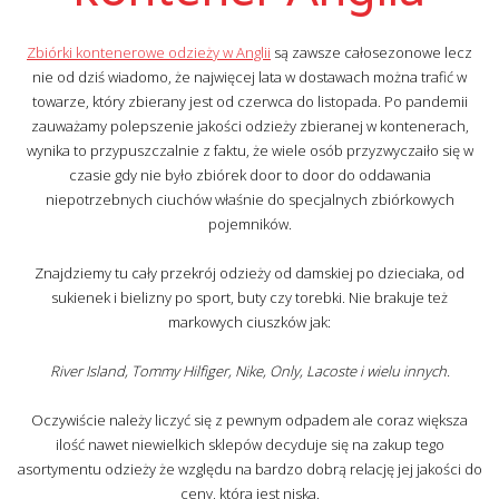
Zbiórki kontenerowe odzieży w Anglii
są zawsze całosezonowe lecz
nie od dziś wiadomo, że najwięcej lata w dostawach można trafić w
towarze, który zbierany jest od czerwca do listopada. Po pandemii
zauważamy polepszenie jakości odzieży zbieranej w kontenerach,
wynika to przypuszczalnie z faktu, że wiele osób przyzwyczaiło się w
czasie gdy nie było zbiórek door to door do oddawania
niepotrzebnych ciuchów właśnie do specjalnych zbiórkowych
pojemników.
Znajdziemy tu cały przekrój odzieży od damskiej po dzieciaka, od
sukienek i bielizny po sport, buty czy torebki. Nie brakuje też
markowych ciuszków jak:
River Island, Tommy Hilfiger, Nike, Only, Lacoste i wielu innych.
Oczywiście należy liczyć się z pewnym odpadem ale coraz większa
ilość nawet niewielkich sklepów decyduje się na zakup tego
asortymentu odzieży że względu na bardzo dobrą relację jej jakości do
ceny, która jest niska.