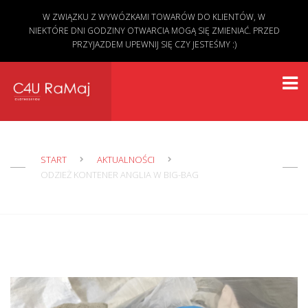
W ZWIĄZKU Z WYWÓZKAMI TOWARÓW DO KLIENTÓW, W
NIEKTÓRE DNI GODZINY OTWARCIA MOGĄ SIĘ ZMIENIAĆ. PRZED
PRZYJAZDEM UPEWNIJ SIĘ CZY JESTEŚMY :)
START
AKTUALNOŚCI
ODZIEŻ KONTENER ANGLIA W BIG-BAG