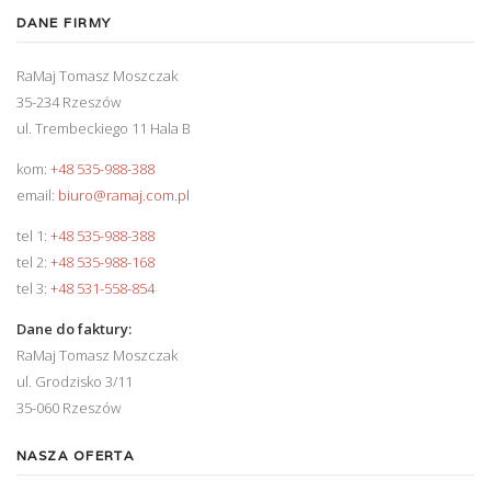
DANE FIRMY
RaMaj Tomasz Moszczak
35-234 Rzeszów
ul. Trembeckiego 11 Hala B
kom:
+48 535-988-388
email:
biuro@ramaj.com.pl
tel 1:
+48 535-988-388
tel 2:
+48 535-988-168
tel 3:
+48 531-558-854
Dane do faktury:
RaMaj Tomasz Moszczak
ul. Grodzisko 3/11
35-060 Rzeszów
NASZA OFERTA