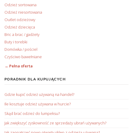
Odzież sortowana
Odzież niesortowana
Outlet odzieżowy
Odzież dziecięca
Bric a brac / gadżety
Buty i torebki
Domówka / pościel
Czyściwo bawełniane
→ Pełna oferta
PORADNIK DLA KUPUJĄCYCH
Gdzie kupić odzież używaną na handel?
Ile kosztuje odzież używana w hurcie?
Skąd brać odzież do lumpeksu?
Jak zwiększyć zyskowność ze sprzedaży ubrań używanych?
Jak zaopatrzeć nowo otwarty sklep z odzieżą używaną?