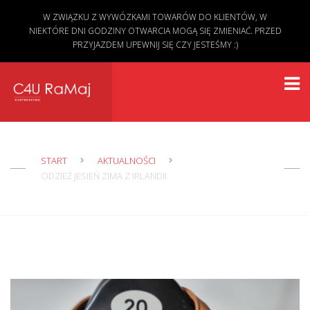
W ZWIĄZKU Z WYWÓZKAMI TOWARÓW DO KLIENTÓW, W
NIEKTÓRE DNI GODZINY OTWARCIA MOGĄ SIĘ ZMIENIAĆ. PRZED
PRZYJAZDEM UPEWNIJ SIĘ CZY JESTEŚMY :)
START
AKTUALNOŚCI
ODZIEŻ JESIEŃ ZIMA Z IRLANDII