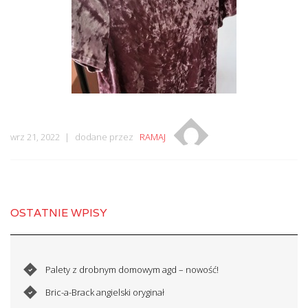
wrz 21, 2022
dodane przez
RAMAJ
OSTATNIE WPISY
Palety z drobnym domowym agd – nowość!
Bric-a-Brack angielski oryginał