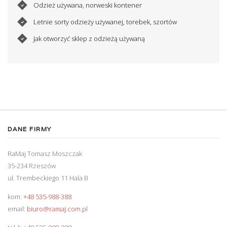
Odzież używana, norweski kontener
Letnie sorty odzieży używanej, torebek, szortów
Jak otworzyć sklep z odzieżą używaną
DANE FIRMY
RaMaj Tomasz Moszczak
35-234 Rzeszów
ul. Trembeckiego 11 Hala B
kom:
+48 535-988-388
email:
biuro@ramaj.com.pl