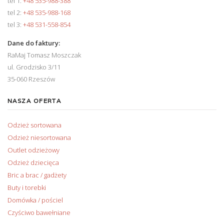
tel 1:
+48 535-988-388
tel 2:
+48 535-988-168
tel 3:
+48 531-558-854
Dane do faktury:
RaMaj Tomasz Moszczak
ul. Grodzisko 3/11
35-060 Rzeszów
NASZA OFERTA
Odzież sortowana
Odzież niesortowana
Outlet odzieżowy
Odzież dziecięca
Bric a brac / gadżety
Buty i torebki
Domówka / pościel
Czyściwo bawełniane