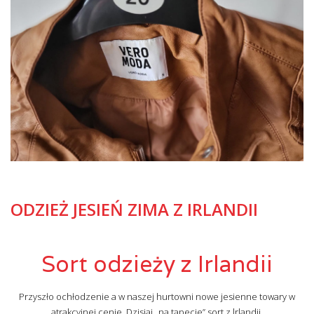
ODZIEŻ JESIEŃ ZIMA Z IRLANDII
Sort odzieży z Irlandii
Przyszło ochłodzenie a w naszej hurtowni nowe jesienne towary w
atrakcyjnej cenie. Dzisiaj „na tapecie” sort z lrlandii.