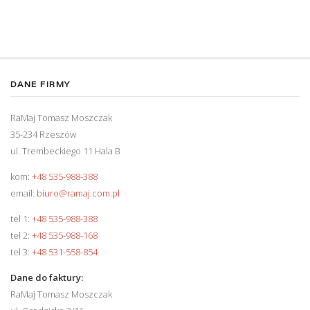
DANE FIRMY
RaMaj Tomasz Moszczak
35-234 Rzeszów
ul. Trembeckiego 11 Hala B
kom:
+48 535-988-388
email:
biuro@ramaj.com.pl
tel 1:
+48 535-988-388
tel 2:
+48 535-988-168
tel 3:
+48 531-558-854
Dane do faktury:
RaMaj Tomasz Moszczak