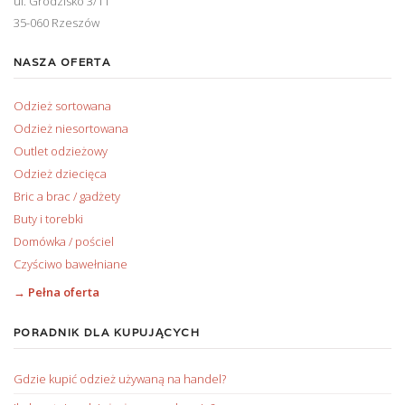
ul. Grodzisko 3/11
35-060 Rzeszów
NASZA OFERTA
Odzież sortowana
Odzież niesortowana
Outlet odzieżowy
Odzież dziecięca
Bric a brac / gadżety
Buty i torebki
Domówka / pościel
Czyściwo bawełniane
→ Pełna oferta
PORADNIK DLA KUPUJĄCYCH
Gdzie kupić odzież używaną na handel?