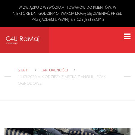
W ZWIĄZKU Z WYWÓZKAMI TOWARÓW DO KLIENTÓW, W
NIEKTÓRE DNI GODZINY OTWARCIA MOGĄ SIĘ ZMIENIAĆ. PRZED
PRZYJAZDEM UPEWNIJ SIĘ CZY JESTEŚMY :)
START
AKTUALNOŚCI
11.03.2020 MIX ODZIEŻY Z METKĄ Z ANGLII, LEŻAKI
OGRODOWE