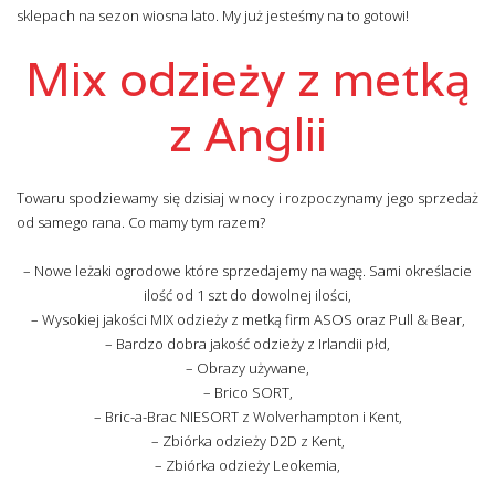
sklepach na sezon wiosna lato. My już jesteśmy na to gotowi!
Mix odzieży z metką
z Anglii
Towaru spodziewamy się dzisiaj w nocy i rozpoczynamy jego sprzedaż
od samego rana. Co mamy tym razem?
– Nowe leżaki ogrodowe które sprzedajemy na wagę. Sami określacie
ilość od 1 szt do dowolnej ilości,
– Wysokiej jakości MIX odzieży z metką firm ASOS oraz Pull & Bear,
– Bardzo dobra jakość odzieży z Irlandii płd,
– Obrazy używane,
– Brico SORT,
– Bric-a-Brac NIESORT z Wolverhampton i Kent,
– Zbiórka odzieży D2D z Kent,
– Zbiórka odzieży Leokemia,