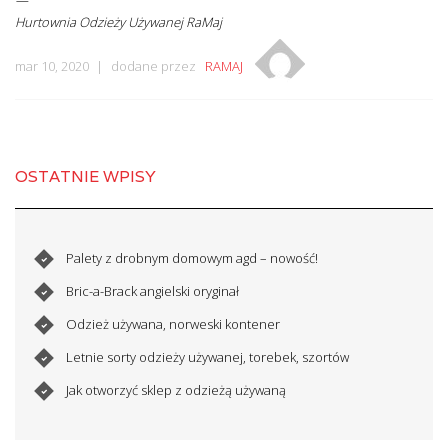
—
Hurtownia Odzieży Używanej RaMaj
mar 10, 2020
dodane przez
RAMAJ
OSTATNIE WPISY
Palety z drobnym domowym agd – nowość!
Bric-a-Brack angielski oryginał
Odzież używana, norweski kontener
Letnie sorty odzieży używanej, torebek, szortów
Jak otworzyć sklep z odzieżą używaną