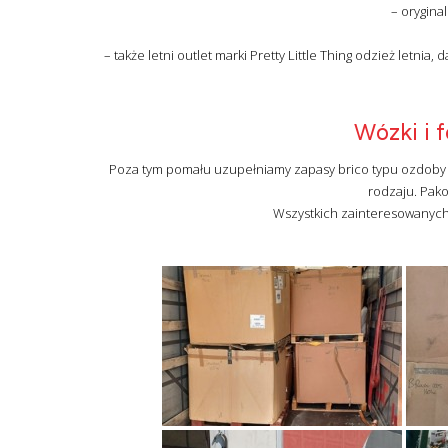
– oryginal
– także letni outlet marki Pretty Little Thing odzież let
Wózki i f
Poza tym pomału uzupełniamy zapasy brico typu ozdoby 
rodzaju. Pak
Wszystkich zainteresowanyc