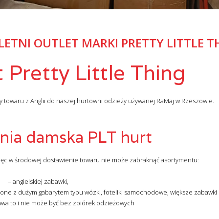
LETNI OUTLET MARKI PRETTY LITTLE T
t Pretty Little Thing
wy towaru z Anglii do naszej hurtowni odzieży używanej RaMaj w Rzeszowie.
tnia damska PLT hurt
 więc w środowej dostawienie towaru nie może zabraknąć asortymentu:
– angielskiej zabawki,
ączone z dużym gabarytem typu wózki, foteliki samochodowe, większe zabawki i
awa to i nie może być bez zbiórek odzieżowych