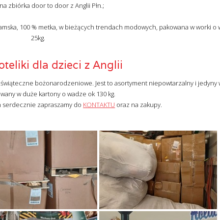
na zbiórka door to door z Anglii Płn.;
nia, damska, 100 % metka, w bieżących trendach modowych, pakowana w worki o
25kg.
oteliki dla dzieci z Anglii
świąteczne bożonarodzeniowe. Jest to asortyment niepowtarzalny i jedyny
owany w duże kartony o wadze ok 130 kg.
h serdecznie zapraszamy do
KONTAKTU
oraz na zakupy.