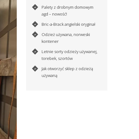
Palety z drobnym domowym
agd – nowość!
Bric-a-Brack angielski oryginał
Odzież używana, norweski
kontener
Letnie sorty odzieży używanej,
torebek, szortów
Jak otworzyć sklep z odzieżą
używaną