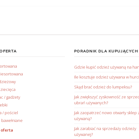
 OFERTA
PORADNIK DLA KUPUJĄCYCH
sortowana
Gdzie kupić odzież używaną na ha
iesortowana
Ile kosztuje odzież używana w hurc
dzieżowy
Skąd brać odzież do lumpeksu?
ziecięca
Jak zwiększyć zyskowność ze sprze
ac / gadżety
ubrań używanych?
rebki
/ pościel
Jak zaopatrzeć nowo otwarty sklep 
używaną?
 bawełniane
Jak zarabiać na sprzedaży odzieży
 oferta
używanej?