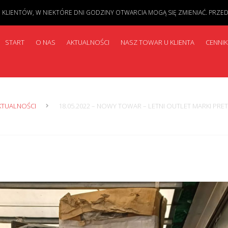
IENTÓW, W NIEKTÓRE DNI GODZINY OTWARCIA MOGĄ SIĘ ZMIENIAĆ. PRZED PR
START
O NAS
AKTUALNOŚCI
NASZ TOWAR U KLIENTA
CENNIK
KTUALNOŚCI
18.05.2022 – NOWY TOWAR – LETNI OUTLET MARKI PRET