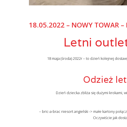
18.05.2022 – NOWY TOWAR – 
Letni outle
18 maja (środa) 2022r – to dzień kolejnej dosta
Odzież le
Dzień dziecka zbliża się dużymi krokami,
– bric-a-brac niesort angielski -> małe kartony poł
Oczywiście jak dost