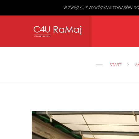
W ZWIĄZKU Z WYWÓZKAMI TOWARÓW DO KL
START
A