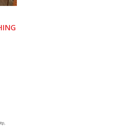
HING
tp,