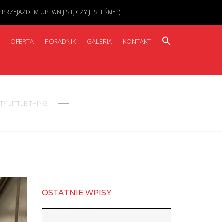
ZYJAZDEM UPEWNIJ SIĘ CZY JESTEŚMY :)
OFERTA
PORADNIK
GALERIA
KONTAKT
TY LITTLE THING
OSTATNIE WPISY