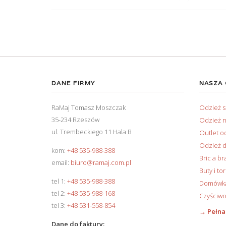
DANE FIRMY
NASZA
RaMaj Tomasz Moszczak
Odzież 
35-234 Rzeszów
Odzież n
ul. Trembeckiego 11 Hala B
Outlet o
Odzież d
kom:
+48 535-988-388
Bric a br
email:
biuro@ramaj.com.pl
Buty i to
tel 1:
+48 535-988-388
Domówka 
tel 2:
+48 535-988-168
Czyściwo
tel 3:
+48 531-558-854
→ Pełna
Dane do faktury: