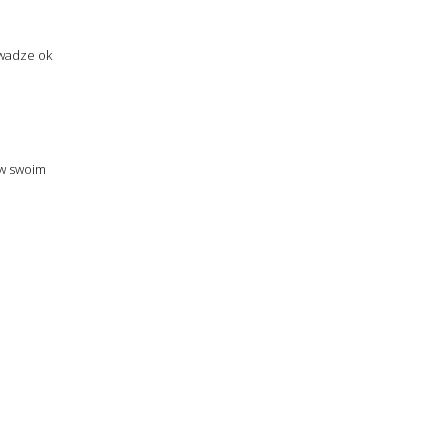
 wadze ok
 w swoim