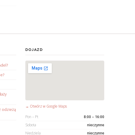
DOJAZD
ndel?
ie?
daży
→ Otwórz w Google Maps
z odzieżą
Pon – Pt
8:00 – 16:00
Sobota
nieczynne
Niedziela
nieczynne