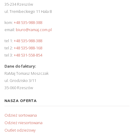
35-234 Rzeszów
ul. Trembeckiego 11 Hala B
kom:
+48 535-988-388
email:
biuro@ramaj.com.pl
tel 1:
+48 535-988-388
tel 2:
+48 535-988-168
tel 3:
+48 531-558-854
Dane do faktury:
RaMaj Tomasz Moszczak
ul. Grodzisko 3/11
35-060 Rzeszów
NASZA OFERTA
Odzież sortowana
Odzież niesortowana
Outlet odzieżowy