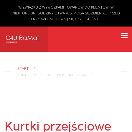
W ZWIĄZKU Z WYWÓZKAMI TOWARÓW DO KLIENTÓW, W
NIEKTÓRE DNI GODZINY OTWARCIA MOGĄ SIĘ ZMIENIAĆ. PRZED
PRZYJAZDEM UPEWNIJ SIĘ CZY JESTEŚMY :)
START
KURTKI PRZEJŚCIOWE WIOSENNE NA WAGĘ
Kurtki przejściowe