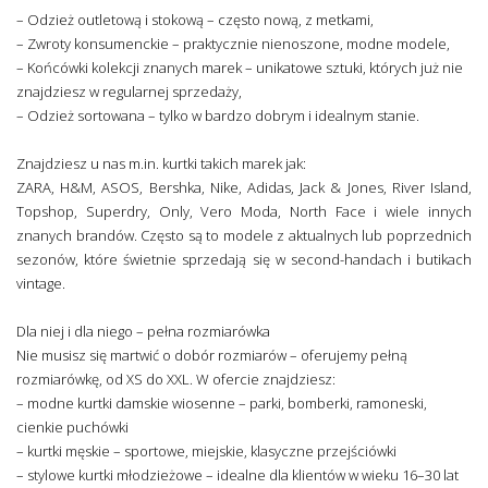
– Odzież outletową i stokową – często nową, z metkami,
– Zwroty konsumenckie – praktycznie nienoszone, modne modele,
– Końcówki kolekcji znanych marek – unikatowe sztuki, których już nie
znajdziesz w regularnej sprzedaży,
– Odzież sortowana – tylko w bardzo dobrym i idealnym stanie.
Znajdziesz u nas m.in. kurtki takich marek jak:
ZARA, H&M, ASOS, Bershka, Nike, Adidas, Jack & Jones, River Island,
Topshop, Superdry, Only, Vero Moda, North Face i wiele innych
znanych brandów. Często są to modele z aktualnych lub poprzednich
sezonów, które świetnie sprzedają się w second-handach i butikach
vintage.
Dla niej i dla niego – pełna rozmiarówka
Nie musisz się martwić o dobór rozmiarów – oferujemy pełną
rozmiarówkę, od XS do XXL. W ofercie znajdziesz:
– modne kurtki damskie wiosenne – parki, bomberki, ramoneski,
cienkie puchówki
– kurtki męskie – sportowe, miejskie, klasyczne przejściówki
– stylowe kurtki młodzieżowe – idealne dla klientów w wieku 16–30 lat