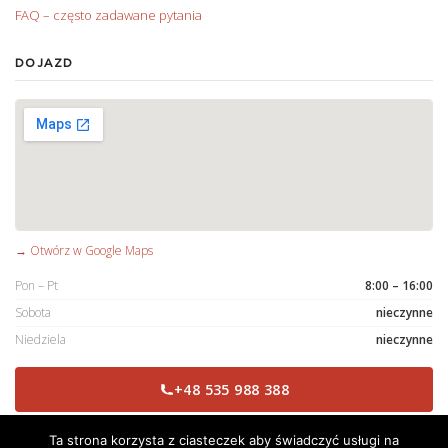
FAQ – często zadawane pytania
DOJAZD
→ Otwórz w Google Maps
Pon – Pt
8:00 – 16:00
Sobota
nieczynne
Niedziela
nieczynne
+48 535 988 388
Ta strona korzysta z ciasteczek aby świadczyć usługi na