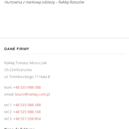
Hurtownia z markową odzieżą – RaMaj Rzeszów
DANE FIRMY
RaMaj Tomasz Moszczak
35-234 Rzeszów
ul. Trembeckiego 11 Hala B
kom:
+48 535-988-388
email:
biuro@ramaj.com.pl
tel 1:
+48 535-988-388
tel 2:
+48 535-988-168
tel 3:
+48 531-558-854