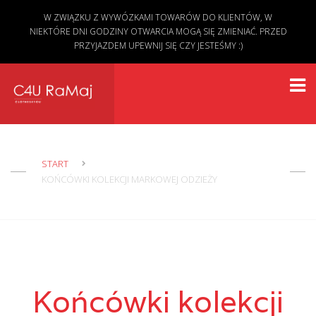
W ZWIĄZKU Z WYWÓZKAMI TOWARÓW DO KLIENTÓW, W
NIEKTÓRE DNI GODZINY OTWARCIA MOGĄ SIĘ ZMIENIAĆ. PRZED
PRZYJAZDEM UPEWNIJ SIĘ CZY JESTEŚMY :)
START
KOŃCÓWKI KOLEKCJI MARKOWEJ ODZIEŻY
Końcówki kolekcji