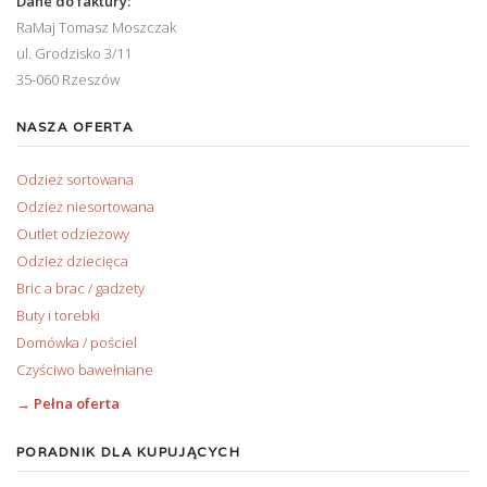
Dane do faktury:
RaMaj Tomasz Moszczak
ul. Grodzisko 3/11
35-060 Rzeszów
NASZA OFERTA
Odzież sortowana
Odzież niesortowana
Outlet odzieżowy
Odzież dziecięca
Bric a brac / gadżety
Buty i torebki
Domówka / pościel
Czyściwo bawełniane
→ Pełna oferta
PORADNIK DLA KUPUJĄCYCH