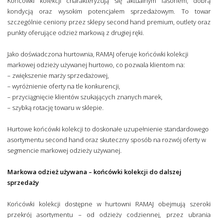
Końcówki kolekcji charakteryzują się aktualnym fasonem, dobrą
kondycją oraz wysokim potencjałem sprzedażowym. To towar
szczególnie ceniony przez sklepy second hand premium, outlety oraz
punkty oferujące odzież markową z drugiej ręki.
Jako doświadczona hurtownia, RAMAJ oferuje końcówki kolekcji
markowej odzieży używanej hurtowo, co pozwala klientom na:
– zwiększenie marży sprzedażowej,
– wyróżnienie oferty na tle konkurencji,
– przyciągnięcie klientów szukających znanych marek,
– szybką rotację towaru w sklepie.
Hurtowe końcówki kolekcji to doskonałe uzupełnienie standardowego
asortymentu second hand oraz skuteczny sposób na rozwój oferty w
segmencie markowej odzieży używanej.
Markowa odzież używana – końcówki kolekcji do dalszej
sprzedaży
Końcówki kolekcji dostępne w hurtowni RAMAJ obejmują szeroki
przekrój asortymentu – od odzieży codziennej, przez ubrania