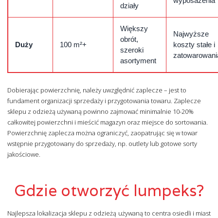
wyposażenia
działy
Większy
Najwyższe
obrót,
Duży
100 m²+
koszty stałe i
szeroki
zatowarowani
asortyment
Dobierając powierzchnię, należy uwzględnić zaplecze – jest to
fundament organizacji sprzedaży i przygotowania towaru. Zaplecze
sklepu z odzieżą używaną powinno zajmować minimalnie 10-20%
całkowitej powierzchni i mieścić magazyn oraz miejsce do sortowania.
Powierzchnię zaplecza można ograniczyć, zaopatrując się w towar
wstępnie przygotowany do sprzedaży, np. outlety lub gotowe sorty
jakościowe.
Gdzie otworzyć lumpeks?
Najlepsza lokalizacja sklepu z odzieżą używaną to centra osiedli i miast