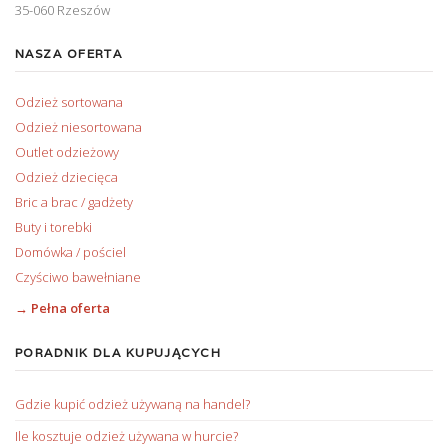
35-060 Rzeszów
NASZA OFERTA
Odzież sortowana
Odzież niesortowana
Outlet odzieżowy
Odzież dziecięca
Bric a brac / gadżety
Buty i torebki
Domówka / pościel
Czyściwo bawełniane
→ Pełna oferta
PORADNIK DLA KUPUJĄCYCH
Gdzie kupić odzież używaną na handel?
Ile kosztuje odzież używana w hurcie?