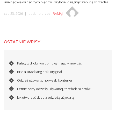
uniknąć większości tych błędów i szybciej osiągnąć stabilną sprzedaż.
cze 23, 2026
dodane przez
RAMAJ
OSTATNIE WPISY
Palety z drobnym domowym agd – nowość!
Bric-a-Brack angielski oryginał
Odzież używana, norweski kontener
Letnie sorty odzieży używanej, torebek, szortów
Jak otworzyć sklep z odzieżą używaną