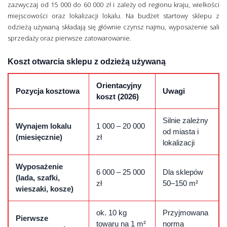
zazwyczaj od 15 000 do 60 000 zł i zależy od regionu kraju, wielkości
miejscowości oraz lokalizacji lokalu. Na budżet startowy sklepu z
odzieżą używaną składają się głównie czynsz najmu, wyposażenie sali
sprzedaży oraz pierwsze zatowarowanie.
Koszt otwarcia sklepu z odzieżą używaną
Orientacyjny
Pozycja kosztowa
Uwagi
koszt (2026)
Silnie zależny
Wynajem lokalu
1 000 – 20 000
od miasta i
(miesięcznie)
zł
lokalizacji
Wyposażenie
6 000 – 25 000
Dla sklepów
(lada, szafki,
zł
50–150 m²
wieszaki, kosze)
ok. 10 kg
Przyjmowana
Pierwsze
towaru na 1 m²
norma