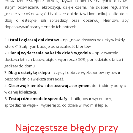
Prowadzenie sklepu z odzieżą używaną opiera się na rytmie dostaw i
stałym odświeżaniu ekspozycji, dzięki czemu na sklepie regularnie
„dzieje się coś nowego”. Ustal stałe dni dostaw i komunikuj je klientom,
dbaj o estetykę sali sprzedaży oraz obserwuj klientów, aby
dopasowywać asortyment do ich potrzeb.
1.
Ustal i ogłaszaj dni dostaw
– np. „nowa dostawa odzieży w każdy
wtorek”. Stały rytm buduje powracalność klientów.
2.
Planuj wydarzenia na każdy dzień tygodnia
– np. czwartek:
dostawa letnich butów, piątek: wyprzedaż 50%, poniedziałek: brico i
gadżety do domu.
3.
Dbaj o estetykę sklepu
– czysty i dobrze wyeksponowany towar
bezpośrednio zwiększa sprzedaż.
4.
Obserwuj klientów i dostosowuj asortyment
do struktury popytu
w danej lokalizacji.
5.
Testuj różne modele sprzedaży
– butik, towar wyceniony,
sprzedaż na wagę – i wybieraj to, co działa w Twoim sklepie.
Najczęstsze błędy przy