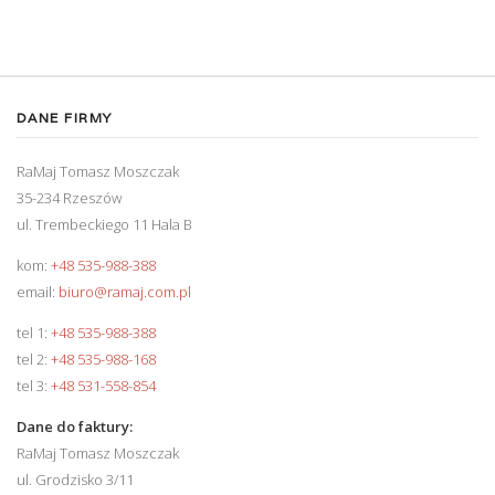
DANE FIRMY
RaMaj Tomasz Moszczak
35-234 Rzeszów
ul. Trembeckiego 11 Hala B
kom:
+48 535-988-388
email:
biuro@ramaj.com.pl
tel 1:
+48 535-988-388
tel 2:
+48 535-988-168
tel 3:
+48 531-558-854
Dane do faktury:
RaMaj Tomasz Moszczak
ul. Grodzisko 3/11