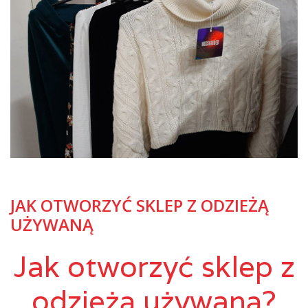
JAK OTWORZYĆ SKLEP Z ODZIEŻĄ
UŻYWANĄ
Jak otworzyć sklep z
odzieżą używaną?