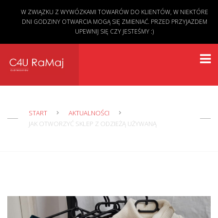
W ZWIĄZKU Z WYWÓZKAMI TOWARÓW DO KLIENTÓW, W NIEKTÓRE
DNI GODZINY OTWARCIA MOGĄ SIĘ ZMIENIAĆ. PRZED PRZYJAZDEM
UPEWNIJ SIĘ CZY JESTEŚMY :)
START
AKTUALNOŚCI
JAK OTWORZYĆ SKLEP Z ODZIEŻĄ UŻYWANĄ