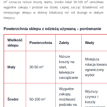
m² oznacza niższe koszty startu, średni lokal 50-100 m² umożliwia
wygodne zakupy i podział na działy. Lepiej zacząć działalność od
mniejszego sklepu w dobrej lokalizacji niż od dużego w słabym
miejscu.
Powierzchnia sklepu z odzieżą używaną – porównanie
Wielkość
Powierzchnia
Zalety
Wady
sklepu
Niższe
Mniejsza
koszty na
rotacja towaru
Mały
30-50 m²
start,
ograniczony
łatwiejsze
wybór
zarządzanie
Wygodne
Wyższy
zakupy,
czynsz i
Średni
50-100 m²
możliwość
koszty
podziału na