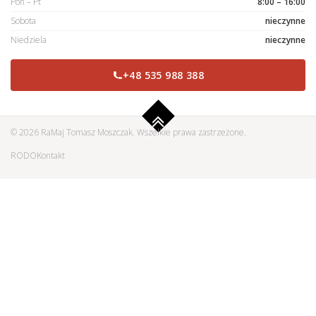
Pon – Pt
8:00 – 16:00
Sobota
nieczynne
Niedziela
nieczynne
+48 535 988 388
© 2026 RaMaj Tomasz Moszczak. Wszelkie prawa zastrzeżone.
RODO
Kontakt