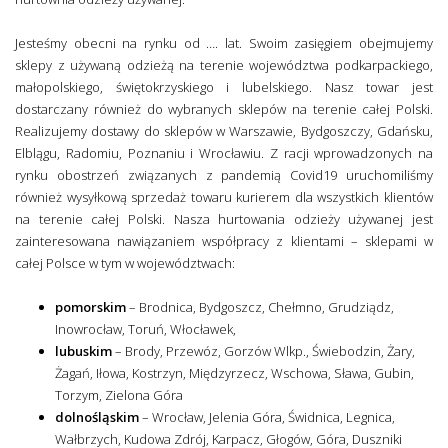
Jesteśmy obecni na rynku od …. lat. Swoim zasięgiem obejmujemy
sklepy z używaną odzieżą na terenie województwa podkarpackiego,
małopolskiego, świętokrzyskiego i lubelskiego. Nasz towar jest
dostarczany również do wybranych sklepów na terenie całej Polski.
Realizujemy dostawy do sklepów w Warszawie, Bydgoszczy, Gdańsku,
Elblągu, Radomiu, Poznaniu i Wrocławiu. Z racji wprowadzonych na
rynku obostrzeń związanych z pandemią Covid19 uruchomiliśmy
również wysyłkową sprzedaż towaru kurierem dla wszystkich klientów
na terenie całej Polski. Nasza hurtowania odzieży używanej jest
zainteresowana nawiązaniem współpracy z klientami – sklepami w
całej Polsce w tym w województwach:
pomorskim
– Brodnica, Bydgoszcz, Chełmno, Grudziądz,
Inowrocław, Toruń, Włocławek,
lubuskim
– Brody, Przewóz, Gorzów Wlkp., Świebodzin, Żary,
Żagań, Iłowa, Kostrzyn, Międzyrzecz, Wschowa, Sława, Gubin,
Torzym, Zielona Góra
dolnośląskim
– Wrocław, Jelenia Góra, Świdnica, Legnica,
Wałbrzych, Kudowa Zdrój, Karpacz, Głogów, Góra, Duszniki