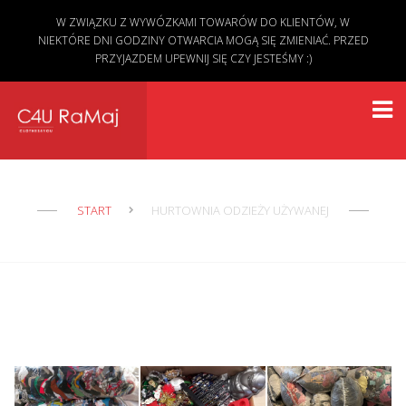
W ZWIĄZKU Z WYWÓZKAMI TOWARÓW DO KLIENTÓW, W
NIEKTÓRE DNI GODZINY OTWARCIA MOGĄ SIĘ ZMIENIAĆ. PRZED
PRZYJAZDEM UPEWNIJ SIĘ CZY JESTEŚMY :)
START
HURTOWNIA ODZIEŻY UŻYWANEJ