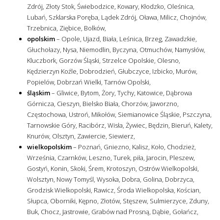
Zdrój, Złoty Stok, Świebodzice, Kowary, Kłodzko, Oleśnica,
Lubań, Szklarska Poręba, Lądek Zdrój, Oława, Milicz, Chojnów,
Trzebnica, Ziębice, Bolków,
opolskim
– Opole, Ujazd, Biała, Leśnica, Brzeg, Zawadzkie,
Głuchołazy, Nysa, Niemodlin, Byczyna, Otmuchów, Namysłów,
Kluczbork, Gorzów Śląski, Strzelce Opolskie, Olesno,
Kędzierzyn Koźle, Dobrodzień, Głubczyce, Izbicko, Murów,
Popielów, Dobrzań Wielki, Tarnów Opolski,
śląskim
– Gliwice, Bytom, Żory, Tychy, Katowice, Dąbrowa
Górnicza, Cieszyn, Bielsko Biała, Chorzów, Jaworzno,
Częstochowa, Ustroń, Mikołów, Siemianowice Śląskie, Pszczyna,
Tarnowskie Góry, Racibórz, Wisła, Żywiec, Będzin, Bieruń, Kalety,
Knurów, Olsztyn, Zawiercie, Siewierz,
wielkopolskim
– Poznań, Gniezno, Kalisz, Koło, Chodzież,
Września, Czarnków, Leszno, Turek, piła, Jarocin, Pleszew,
Gostyń, Konin, Skoki, Śrem, Krotoszyn, Ostrów Wielkopolski,
Wolsztyn, Nowy Tomyśl, Wysoka, Dobra, Golina, Dobrzyca,
Grodzisk Wielkopolski, Rawicz, Środa Wielkopolska, Kościan,
Słupca, Oborniki, Kępno, Złotów, Stęszew, Sulmierzyce, Zduny,
Buk, Chocz, Jastrowie, Grabów nad Prosną, Dąbie, Gołańcz,