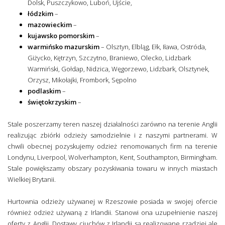
Dolsk, Puszczykowo, Luboń, Ujście,
łódzkim
–
mazowieckim
–
kujawsko pomorskim
–
warmińsko mazurskim
– Olsztyn, Elbląg, Ełk, Iława, Ostróda,
Giżycko, Kętrzyn, Szczytno, Braniewo, Olecko, Lidzbark
Warmiński, Gołdap, Nidzica, Węgorzewo, Lidzbark, Olsztynek,
Orzysz, Mikołajki, Frombork, Sępolno
podlaskim
–
świętokrzyskim
–
Stale poszerzamy teren naszej działalności zarówno na terenie Anglii
realizując zbiórki odzieży samodzielnie i z naszymi partnerami. W
chwili obecnej pozyskujemy odzież renomowanych firm na terenie
Londynu, Liverpool, Wolverhampton, Kent, Southampton, Birmingham.
Stale powiększamy obszary pozyskiwania towaru w innych miastach
Wielkiej Brytanii.
Hurtownia odzieży używanej w Rzeszowie posiada w swojej ofercie
również odzież używaną z Irlandii. Stanowi ona uzupełnienie naszej
oferty z Anglii. Dostawy ciuchów z Irlandii są realizowane rzadziej ale