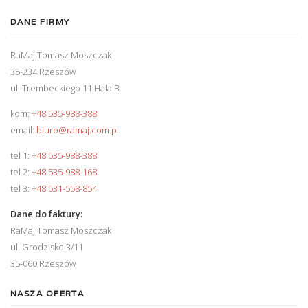
DANE FIRMY
RaMaj Tomasz Moszczak
35-234 Rzeszów
ul. Trembeckiego 11 Hala B
kom:
+48 535-988-388
email:
biuro@ramaj.com.pl
tel 1:
+48 535-988-388
tel 2:
+48 535-988-168
tel 3:
+48 531-558-854
Dane do faktury:
RaMaj Tomasz Moszczak
ul. Grodzisko 3/11
35-060 Rzeszów
NASZA OFERTA