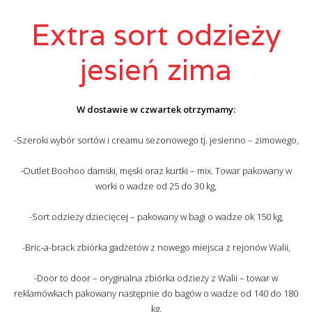
Extra sort odzieży
jesień zima
W dostawie w czwartek otrzymamy:
-Szeroki wybór sortów i creamu sezonowego tj. jesienno – zimowego,
-Outlet Boohoo damski, męski oraz kurtki – mix. Towar pakowany w
worki o wadze od 25 do 30 kg,
-Sort odzieży dziecięcej – pakowany w bagi o wadze ok 150 kg,
-Bric-a-brack zbiórka gadżetów z nowego miejsca z rejonów Walii,
-Door to door – oryginalna zbiórka odzieży z Walii – towar w
reklamówkach pakowany następnie do bagów o wadze od 140 do 180
kg.