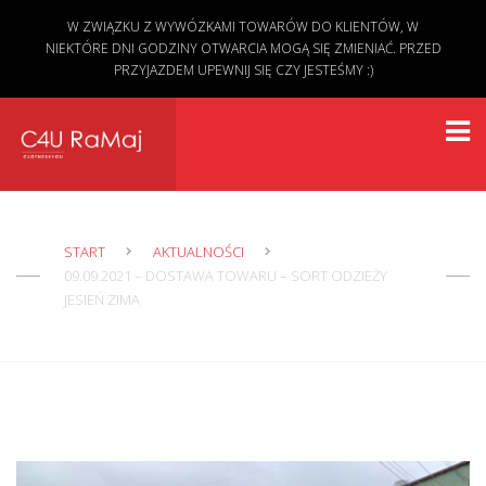
W ZWIĄZKU Z WYWÓZKAMI TOWARÓW DO KLIENTÓW, W
NIEKTÓRE DNI GODZINY OTWARCIA MOGĄ SIĘ ZMIENIAĆ. PRZED
PRZYJAZDEM UPEWNIJ SIĘ CZY JESTEŚMY :)
START
AKTUALNOŚCI
09.09.2021 – DOSTAWA TOWARU – SORT ODZIEŻY
JESIEŃ ZIMA