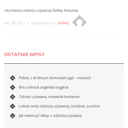
Hurtownia odzieży używanej RaMaj Rzeszów
wrz 08, 2021
dodane przez
RAMAJ
OSTATNIE WPISY
Palety z drobnym domowym agd – nowość!
Bric-a-Brack angielski oryginał
Odzież używana, norweski kontener
Letnie sorty odzieży używanej, torebek, szortów
Jak otworzyć sklep z odzieżą używaną