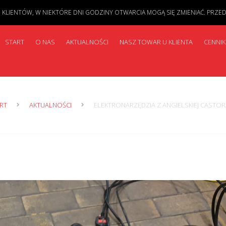
IENTÓW, W NIEKTÓRE DNI GODZINY OTWARCIA MOGĄ SIĘ ZMIENIAĆ. PRZED PR
START
O NAS
AKTUALNOŚCI
NASZ TOWAR U KLIENTA
CENNIK
RT
AKTUALNOŚCI
ELEKTRONARZĘDZIA Z ANGIELSKIEJ CASTO