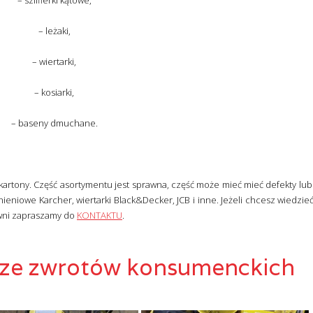
– szlifierki kątowe,
– leżaki,
– wiertarki,
– kosiarki,
– baseny dmuchane.
artony. Część asortymentu jest sprawna, część może mieć mieć defekty lub 
nieniowe Karcher, wiertarki Black&Decker, JCB i inne. Jeżeli chcesz wiedzie
owni zapraszamy do
KONTAKTU
.
a ze zwrotów konsumenckich