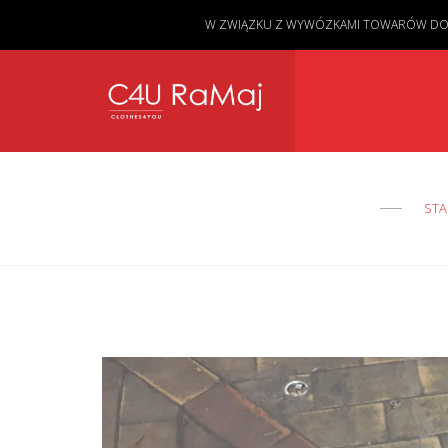
W ZWIĄZKU Z WYWÓZKAMI TOWARÓW DO KL
STA