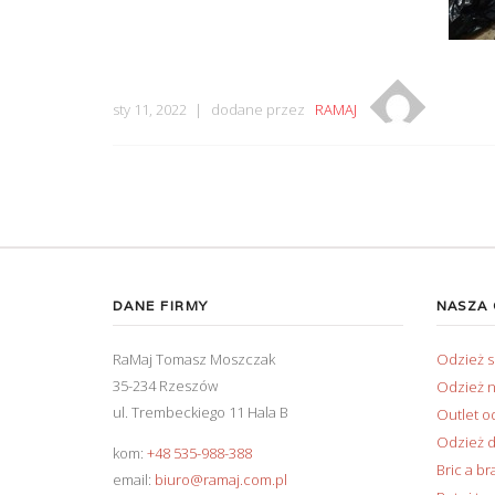
sty 11, 2022
dodane przez
RAMAJ
DANE FIRMY
NASZA
RaMaj Tomasz Moszczak
Odzież 
35-234 Rzeszów
Odzież n
ul. Trembeckiego 11 Hala B
Outlet o
Odzież d
kom:
+48 535-988-388
Bric a br
email:
biuro@ramaj.com.pl