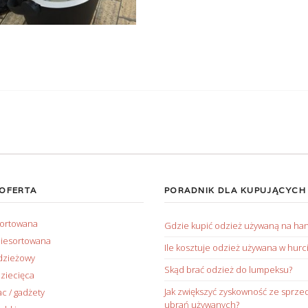
 OFERTA
PORADNIK DLA KUPUJĄCYCH
sortowana
Gdzie kupić odzież używaną na ha
iesortowana
Ile kosztuje odzież używana w hurc
dzieżowy
Skąd brać odzież do lumpeksu?
ziecięca
Jak zwiększyć zyskowność ze sprze
ac / gadżety
ubrań używanych?