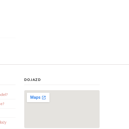
DOJAZD
ndel?
ie?
daży