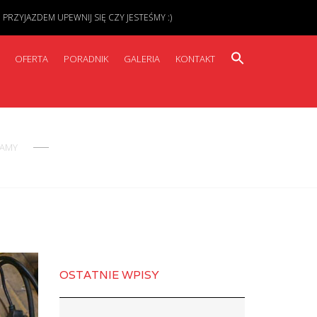
ZYJAZDEM UPEWNIJ SIĘ CZY JESTEŚMY :)
OFERTA
PORADNIK
GALERIA
KONTAKT
RAMY
OSTATNIE WPISY