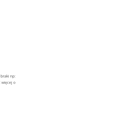
braki np:
ć więcej o