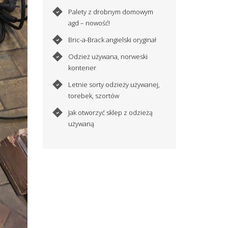
Palety z drobnym domowym
agd – nowość!
Bric-a-Brack angielski oryginał
Odzież używana, norweski
kontener
Letnie sorty odzieży używanej,
torebek, szortów
Jak otworzyć sklep z odzieżą
używaną