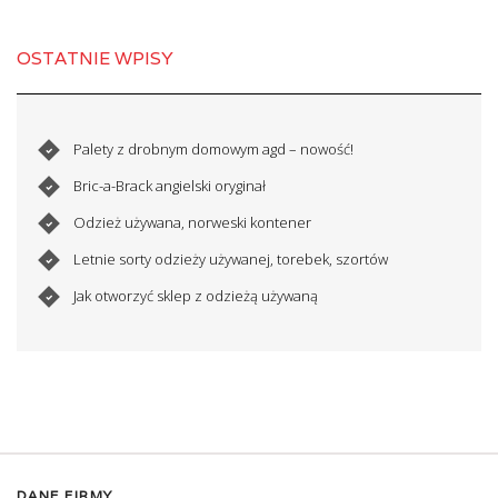
OSTATNIE WPISY
Palety z drobnym domowym agd – nowość!
Bric-a-Brack angielski oryginał
Odzież używana, norweski kontener
Letnie sorty odzieży używanej, torebek, szortów
Jak otworzyć sklep z odzieżą używaną
DANE FIRMY