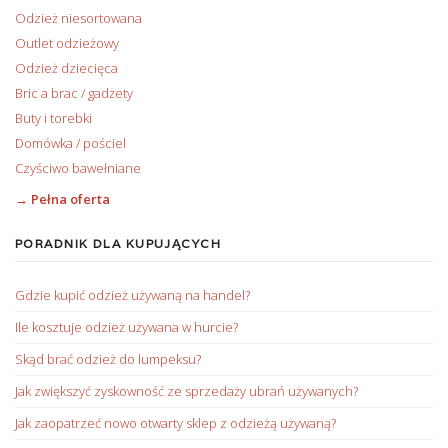
Odzież niesortowana
Outlet odzieżowy
Odzież dziecięca
Bric a brac / gadżety
Buty i torebki
Domówka / pościel
Czyściwo bawełniane
→ Pełna oferta
PORADNIK DLA KUPUJĄCYCH
Gdzie kupić odzież używaną na handel?
Ile kosztuje odzież używana w hurcie?
Skąd brać odzież do lumpeksu?
Jak zwiększyć zyskowność ze sprzedaży ubrań używanych?
Jak zaopatrzeć nowo otwarty sklep z odzieżą używaną?