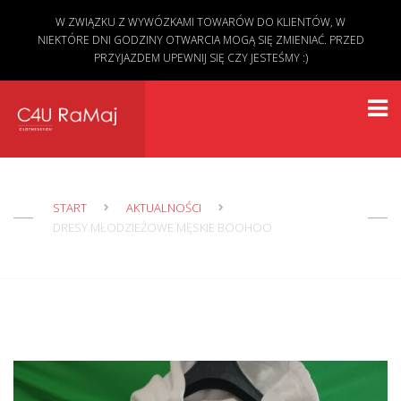
W ZWIĄZKU Z WYWÓZKAMI TOWARÓW DO KLIENTÓW, W
NIEKTÓRE DNI GODZINY OTWARCIA MOGĄ SIĘ ZMIENIAĆ. PRZED
PRZYJAZDEM UPEWNIJ SIĘ CZY JESTEŚMY :)
START
AKTUALNOŚCI
DRESY MŁODZIEŻOWE MĘSKIE BOOHOO