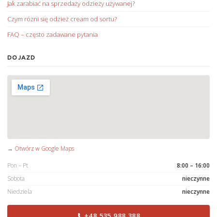
Jak zarabiać na sprzedaży odzieży używanej?
Czym różni się odzież cream od sortu?
FAQ – często zadawane pytania
DOJAZD
→ Otwórz w Google Maps
Pon – Pt
8:00 – 16:00
Sobota
nieczynne
Niedziela
nieczynne
+48 535 988 388