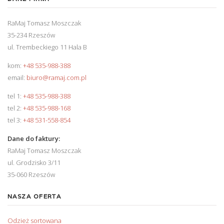
RaMaj Tomasz Moszczak
35-234 Rzeszów
ul. Trembeckiego 11 Hala B
kom:
+48 535-988-388
email:
biuro@ramaj.com.pl
tel 1:
+48 535-988-388
tel 2:
+48 535-988-168
tel 3:
+48 531-558-854
Dane do faktury:
RaMaj Tomasz Moszczak
ul. Grodzisko 3/11
35-060 Rzeszów
NASZA OFERTA
Odzież sortowana