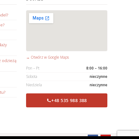
ndel?
ie?
daży
→ Otwórz w Google Maps
z odzieżą
Pon – Pt
8:00 – 16:00
Sobota
nieczynne
Niedziela
nieczynne
tu?
+48 535 988 388