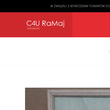
W ZWIĄZKU Z WYWÓZKAMI TOWARÓW DO KL