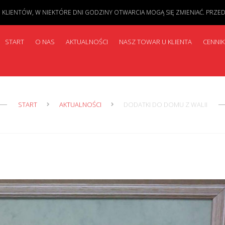
IENTÓW, W NIEKTÓRE DNI GODZINY OTWARCIA MOGĄ SIĘ ZMIENIAĆ. PRZED PR
START
O NAS
AKTUALNOŚCI
NASZ TOWAR U KLIENTA
CENNIK
START
AKTUALNOŚCI
DODATKI DO DOMU Z WALII