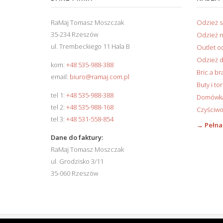
RaMaj Tomasz Moszczak
Odzież 
35-234 Rzeszów
Odzież n
ul. Trembeckiego 11 Hala B
Outlet o
Odzież d
kom:
+48 535-988-388
Bric a br
email:
biuro@ramaj.com.pl
Buty i to
tel 1:
+48 535-988-388
Domówka 
tel 2:
+48 535-988-168
Czyściwo
tel 3:
+48 531-558-854
→ Pełna
Dane do faktury:
RaMaj Tomasz Moszczak
ul. Grodzisko 3/11
35-060 Rzeszów