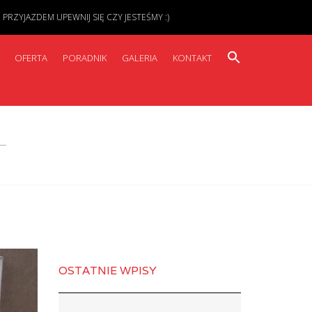
ZYJAZDEM UPEWNIJ SIĘ CZY JESTEŚMY :)
OFERTA
PORADNIK
GALERIA
KONTAKT
OSTATNIE WPISY