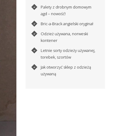
Palety z drobnym domowym
agd – nowość!
Bric-a-Brack angielski oryginał
Odzież używana, norweski
kontener
Letnie sorty odzieży używanej,
torebek, szortów
Jak otworzyć sklep z odzieżą
używaną