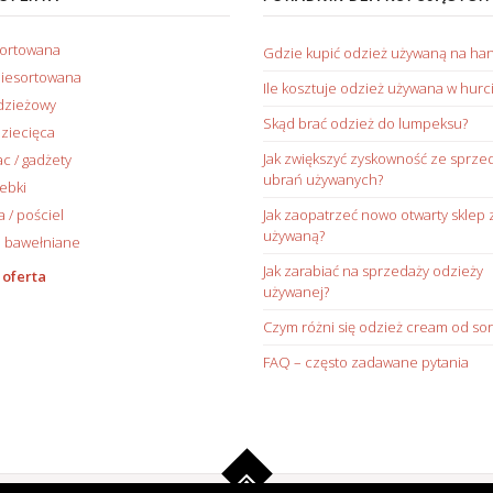
sortowana
Gdzie kupić odzież używaną na ha
iesortowana
Ile kosztuje odzież używana w hurc
dzieżowy
Skąd brać odzież do lumpeksu?
ziecięca
Jak zwiększyć zyskowność ze sprze
ac / gadżety
ubrań używanych?
rebki
/ pościel
Jak zaopatrzeć nowo otwarty sklep 
używaną?
 bawełniane
Jak zarabiać na sprzedaży odzieży
 oferta
używanej?
Czym różni się odzież cream od sor
FAQ – często zadawane pytania