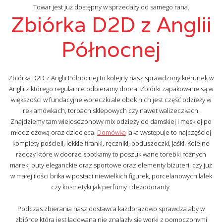
Towar jest już dostępny w sprzedaży od samego rana.
Zbiórka D2D z Anglii
Północnej
Zbiórka D2D z Anglii Północnej to kolejny nasz sprawdzony kierunek w
Anglii z którego regularnie odbieramy doora. Zbiórki zapakowane są w
większości w fundacyjne woreczki ale obok nich jest część odzieży w
reklamówkach, torbach sklepowych czy nawet walizeczkach.
Znajdziemy tam wielosezonowy mix odzieży od damskiej i męskiej po
młodzieżową oraz dziecięcą.
Domówka
jaka występuje to najczęściej
komplety pościeli, lekkie firanki, ręczniki, poduszeczki, jaśki. Kolejne
rzeczy które w doorze spotkamy to poszukiwane torebki różnych
marek, buty eleganckie oraz sportowe oraz elementy biżuterii czy już
w małej ilości brika w postaci niewielkich figurek, porcelanowych lalek
czy kosmetyki jak perfumy i dezodoranty.
Podczas zbierania nasz dostawca każdorazowo sprawdza aby w
zbiórce która jest ładowana nie znalazły się worki z pomoczonymi