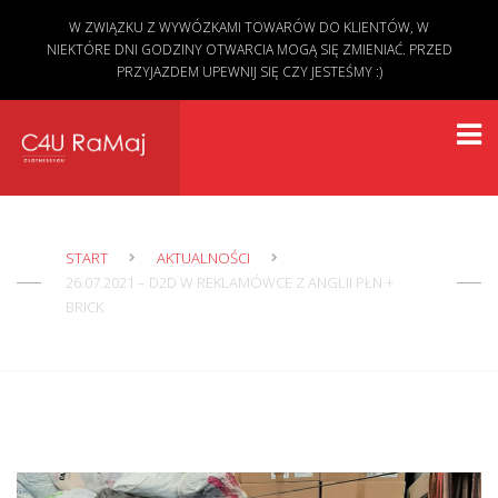
W ZWIĄZKU Z WYWÓZKAMI TOWARÓW DO KLIENTÓW, W
NIEKTÓRE DNI GODZINY OTWARCIA MOGĄ SIĘ ZMIENIAĆ. PRZED
PRZYJAZDEM UPEWNIJ SIĘ CZY JESTEŚMY :)
START
AKTUALNOŚCI
26.07.2021 – D2D W REKLAMÓWCE Z ANGLII PŁN +
BRICK