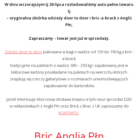
W dniu wczorajszym tj 26 lipca rozładowaliśmy auto pełne towaru
tj
– oryginalna zbiórka odzieży door to door i bric-a-brack z Anglii
Płn,
Zapraszamy – towar jest już w sprzedaży.
Odzież door to door
pakowana w bagi o wadze od 150 do 190 kg a bric-
a-brack
tradycyjnie na paletach o wadze 180 – 250 kg i zapakowany jest w
tekturowe kartony poukładane na paletach na wierzchu których
znajdują się rzeczy gabarytowe o rozmiarach uniemożliwiających
zapakowanie do kartoników.
Jeżeli interesuje Was nowa dostawa towaru w tym nasz sprzedaż D2D
w reklamówkach z Anglii Płn oraz Brick z Brac z UK zapraszamy do
KONTAKTU
.
Bric Anglia Płn