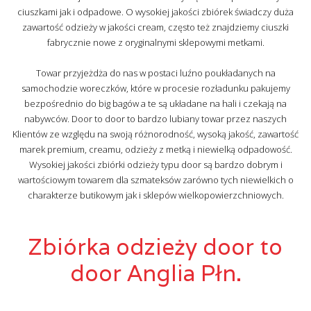
ciuszkami jak i odpadowe. O wysokiej jakości zbiórek świadczy duża
zawartość odzieży w jakości cream, często też znajdziemy ciuszki
fabrycznie nowe z oryginalnymi sklepowymi metkami.
Towar przyjeżdża do nas w postaci luźno poukładanych na
samochodzie woreczków, które w procesie rozładunku pakujemy
bezpośrednio do big bagów a te są układane na hali i czekają na
nabywców. Door to door to bardzo lubiany towar przez naszych
Klientów ze względu na swoją różnorodność, wysoką jakość, zawartość
marek premium, creamu, odzieży z metką i niewielką odpadowość.
Wysokiej jakości zbiórki odzieży typu door są bardzo dobrym i
wartościowym towarem dla szmateksów zarówno tych niewielkich o
charakterze butikowym jak i sklepów wielkopowierzchniowych.
Zbiórka odzieży door to
door Anglia Płn.