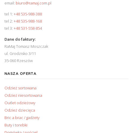
email:
biuro@ramaj.com.pl
tel 1:
+48 535-988-388
tel 2:
+48 535-988-168
tel 3:
+48 531-558-854
Dane do faktury:
RaMaj Tomasz Moszczak
ul. Grodzisko 3/11
35-060 Rzeszów
NASZA OFERTA
Odzież sortowana
Odzież niesortowana
Outlet odzieżowy
Odzież dziecięca
Bric a brac / gadżety
Buty i torebki
Domówka / pościel