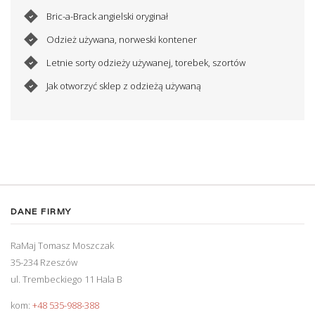
Bric-a-Brack angielski oryginał
Odzież używana, norweski kontener
Letnie sorty odzieży używanej, torebek, szortów
Jak otworzyć sklep z odzieżą używaną
DANE FIRMY
RaMaj Tomasz Moszczak
35-234 Rzeszów
ul. Trembeckiego 11 Hala B
kom:
+48 535-988-388