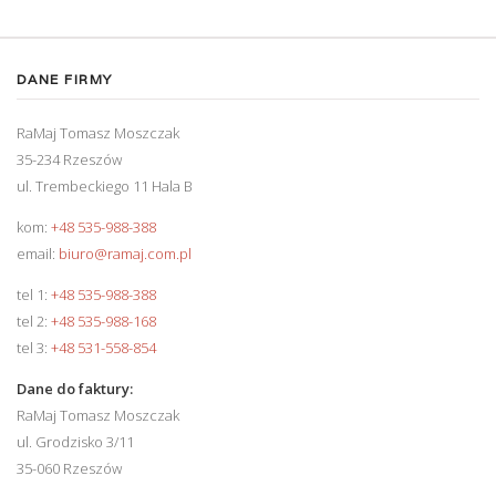
DANE FIRMY
RaMaj Tomasz Moszczak
35-234 Rzeszów
ul. Trembeckiego 11 Hala B
kom:
+48 535-988-388
email:
biuro@ramaj.com.pl
tel 1:
+48 535-988-388
tel 2:
+48 535-988-168
tel 3:
+48 531-558-854
Dane do faktury:
RaMaj Tomasz Moszczak
ul. Grodzisko 3/11
35-060 Rzeszów