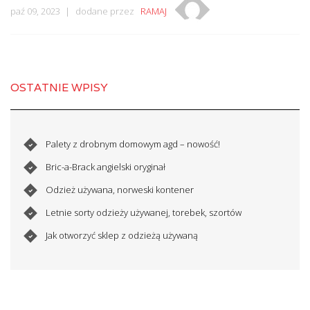
paź 09, 2023
dodane przez
RAMAJ
OSTATNIE WPISY
Palety z drobnym domowym agd – nowość!
Bric-a-Brack angielski oryginał
Odzież używana, norweski kontener
Letnie sorty odzieży używanej, torebek, szortów
Jak otworzyć sklep z odzieżą używaną