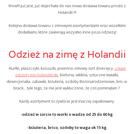
Wow!!! Już jest, już dojechała do nas nowa dostawa towaru prosto z
Holandii !!!
Kolejna dostawa towaru z zimowymi asortymentami oraz wszelkimi
dodatkami, które zawierają wszystko inne poza odzieżą!
Odzież na zimę z Holandii
-Kurtki, płaszczyki, kożuszki, jesienno-zimowy sort dziecięcy,
cream
odzieży mix holenderski
, bielizna, wiklina, sztuczne kwiatki,
dewocjonalia, zabawki, biżuteria, ozdoby Bożonarodzeniowe, bric-a-
brack… tyle tego, że nie jest wykluczone, że coś pominęłam ?.
Każdy asortyment oczywiście jest inaczej zapakowany.
-odzież w sorcie to worki o
wadze od 25 do 60 kg
.
–
biżuteria, brico, ozdoby to waga ok 15 kg
.