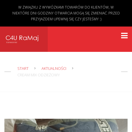
W ZWIĄZKU Z WYWÓZKAMI TOWARÓW DO KLIENTÓW, W
NIEKTÓRE DNI GODZINY OTWARCIA MOGĄ SIĘ ZMIENIAĆ. PRZED
PRZYJAZDEM UPEWNIJ SIĘ CZY JESTEŚMY :)
START
AKTUALNOŚCI
CREAM MIX ODZIEŻOWY