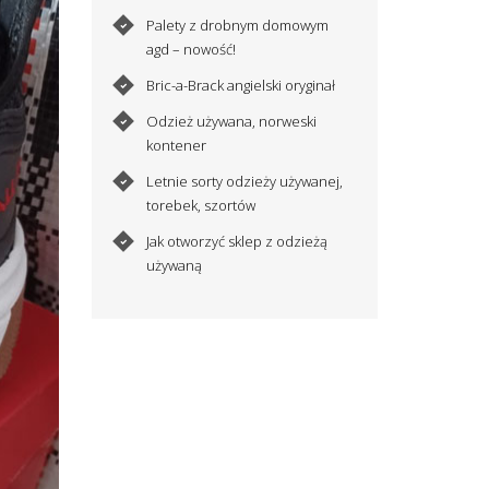
Palety z drobnym domowym
agd – nowość!
Bric-a-Brack angielski oryginał
Odzież używana, norweski
kontener
Letnie sorty odzieży używanej,
torebek, szortów
Jak otworzyć sklep z odzieżą
używaną