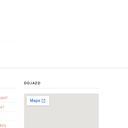
DOJAZD
ndel?
ie?
daży