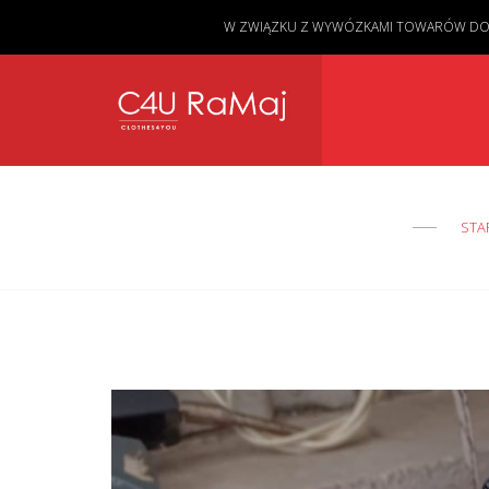
W ZWIĄZKU Z WYWÓZKAMI TOWARÓW DO KL
STA