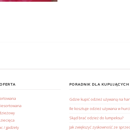
 OFERTA
PORADNIK DLA KUPUJĄCYCH
sortowana
Gdzie kupić odzież używaną na ha
iesortowana
Ile kosztuje odzież używana w hurc
dzieżowy
Skąd brać odzież do lumpeksu?
ziecięca
Jak zwiększyć zyskowność ze sprze
ac / gadżety