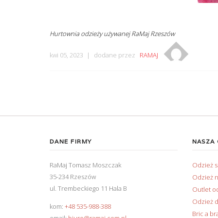
Hurtownia odzieży używanej RaMaj Rzeszów
kwi 05, 2023
dodane przez
RAMAJ
DANE FIRMY
NASZA
RaMaj Tomasz Moszczak
Odzież 
35-234 Rzeszów
Odzież n
ul. Trembeckiego 11 Hala B
Outlet o
Odzież d
kom:
+48 535-988-388
Bric a br