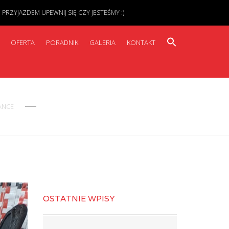
ZYJAZDEM UPEWNIJ SIĘ CZY JESTEŚMY :)
OFERTA
PORADNIK
GALERIA
KONTAKT
ANCE
OSTATNIE WPISY