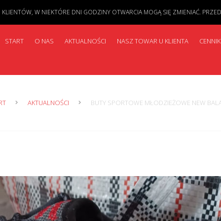
IENTÓW, W NIEKTÓRE DNI GODZINY OTWARCIA MOGĄ SIĘ ZMIENIAĆ. PRZED PR
START
O NAS
AKTUALNOŚCI
NASZ TOWAR U KLIENTA
CENNIK
RT
AKTUALNOŚCI
BUTY SPORTOWE MŁODZIEŻOWE NEW BAL