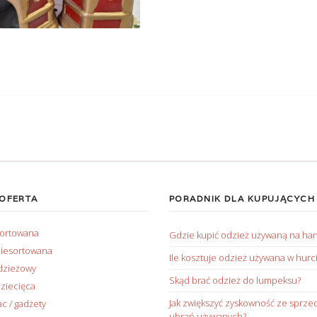
 OFERTA
PORADNIK DLA KUPUJĄCYCH
sortowana
Gdzie kupić odzież używaną na ha
iesortowana
Ile kosztuje odzież używana w hurc
dzieżowy
Skąd brać odzież do lumpeksu?
ziecięca
Jak zwiększyć zyskowność ze sprze
ac / gadżety
ubrań używanych?