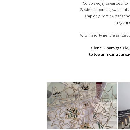
Co do swojej zawartości to 
Zawierają bombki, świeczniki 
lampiony, kominki zapachow
misy z m
W tym asortymencie są rzec
Klienci – pamiętajcie,
to towar można zarez