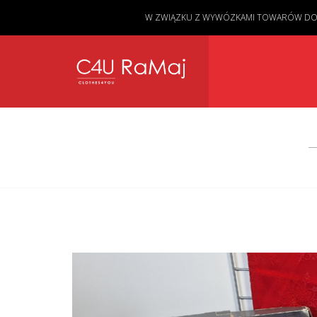
W ZWIĄZKU Z WYWÓZKAMI TOWARÓW DO KL