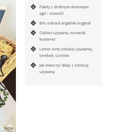
Palety z drobnym domowym
agd – nowość!
Bric-a-Brack angielski oryginał
Odzież używana, norweski
kontener
Letnie sorty odzieży używanej,
torebek, szortów
Jak otworzyć sklep z odzieżą
używaną