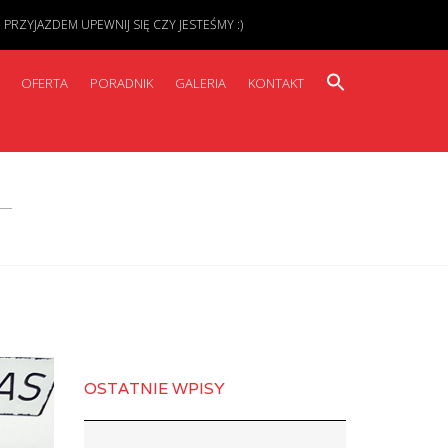
ZYJAZDEM UPEWNIJ SIĘ CZY JESTEŚMY :)
OFERTA
PORADNIK
GALERIA
KONTAKT
OSTATNIE WPISY