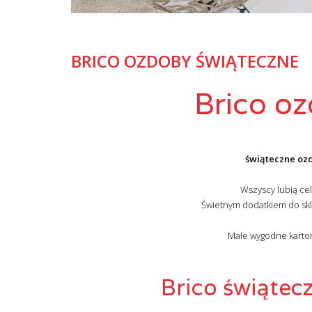
BRICO OZDOBY ŚWIĄTECZNE
Brico o
świąteczne ozd
Wszyscy lubią ce
Świetnym dodatkiem do sk
Małe wygodne kartoni
Brico świątec