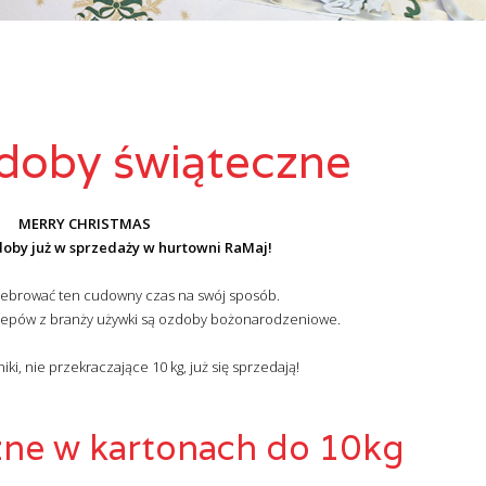
zdoby świąteczne
MERRY CHRISTMAS
oby już w sprzedaży w hurtowni RaMaj!
lebrować ten cudowny czas na swój sposób.
lepów z branży używki są ozdoby bożonarodzeniowe.
ki, nie przekraczające 10 kg, już się sprzedają!
zne w kartonach do 10kg