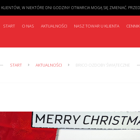
IENTÓW, W NIEKTÓRE DNI GODZINY OTWARCIA MOGĄ SIĘ ZMIENIAĆ. PRZED PR
START
O NAS
AKTUALNOŚCI
NASZ TOWAR U KLIENTA
CENNIK
START
AKTUALNOŚCI
BRICO OZDOBY ŚWIĄTECZNE