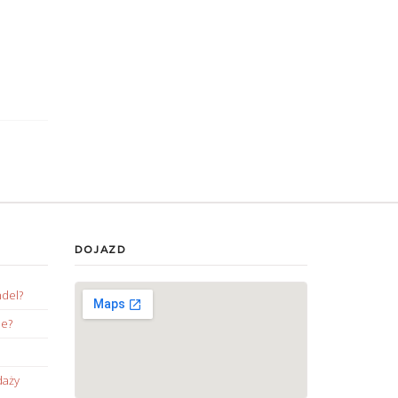
DOJAZD
ndel?
ie?
daży