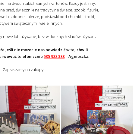
nie ma dwóch takich samych kartonów. Każdy jest inny.
na prąd, świeczniki na tradycyjne świece, szopki, figurki,
e i ozdobne, talerze, podstawki pod choinki i stroiki,
otywem świątecznym i wiele innych.
zy nowe lub używane, bez widocznych śladów używania.
 że jeśli nie możecie nas odwiedzić w tej chwili
erwować telefonicznie
535 988 388
– Agnieszka.
Zapraszamy na zakupy!