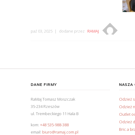
paź 03, 2025
dodane przez
RAMAJ
DANE FIRMY
NASZA
RaMaj Tomasz Moszczak
Odzież 
35-234 Rzeszów
Odzież n
ul. Trembeckiego 11 Hala B
Outlet o
Odzież d
kom:
+48 535-988-388
Bric a br
email:
biuro@ramaj.com.pl