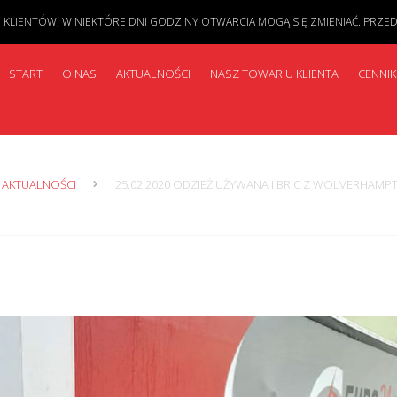
IENTÓW, W NIEKTÓRE DNI GODZINY OTWARCIA MOGĄ SIĘ ZMIENIAĆ. PRZED PR
START
O NAS
AKTUALNOŚCI
NASZ TOWAR U KLIENTA
CENNIK
AKTUALNOŚCI
25.02.2020 ODZIEŻ UŻYWANA I BRIC Z WOLVERHAMPT