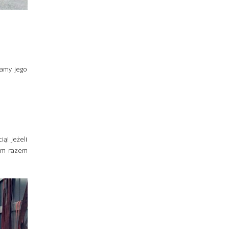
namy jego
ą! Jeżeli
tym razem