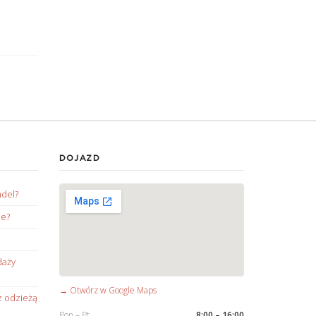
DOJAZD
ndel?
ie?
daży
→ Otwórz w Google Maps
z odzieżą
Pon – Pt
8:00 – 16:00