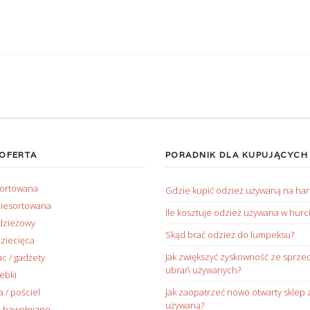
 OFERTA
PORADNIK DLA KUPUJĄCYCH
sortowana
Gdzie kupić odzież używaną na ha
iesortowana
Ile kosztuje odzież używana w hurc
dzieżowy
Skąd brać odzież do lumpeksu?
ziecięca
Jak zwiększyć zyskowność ze sprze
ac / gadżety
ubrań używanych?
rebki
/ pościel
Jak zaopatrzeć nowo otwarty sklep 
używaną?
 bawełniane