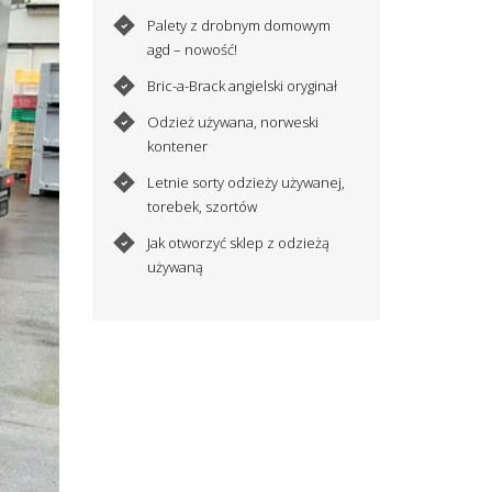
Palety z drobnym domowym
agd – nowość!
Bric-a-Brack angielski oryginał
Odzież używana, norweski
kontener
Letnie sorty odzieży używanej,
torebek, szortów
Jak otworzyć sklep z odzieżą
używaną