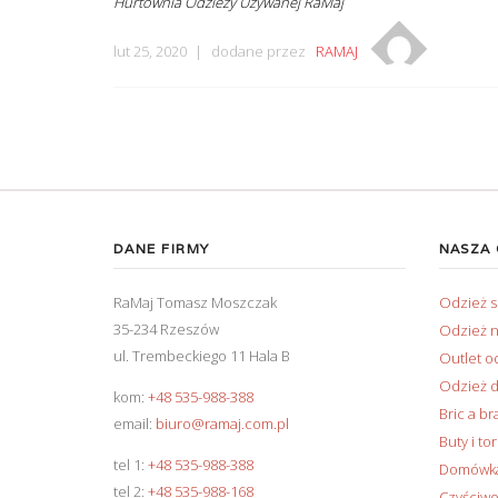
Hurtownia Odzieży Używanej RaMaj
lut 25, 2020
dodane przez
RAMAJ
DANE FIRMY
NASZA
RaMaj Tomasz Moszczak
Odzież 
35-234 Rzeszów
Odzież n
ul. Trembeckiego 11 Hala B
Outlet o
Odzież d
kom:
+48 535-988-388
Bric a br
email:
biuro@ramaj.com.pl
Buty i to
tel 1:
+48 535-988-388
Domówka 
tel 2:
+48 535-988-168
Czyściwo