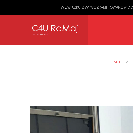
W ZWIĄZKU Z WYWÓZKAMI TOWARÓW DO KL
START