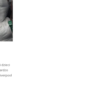
 dzieci
bardzo
Liverpool