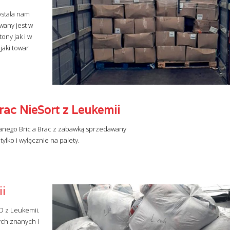
stała nam
wany jest w
ny jak i w
jaki towar
rac NieSort z Leukemii
nego Bric a Brac z zabawką sprzedawany
tylko i wyłącznie na palety.
i
D z Leukemii.
ych znanych i