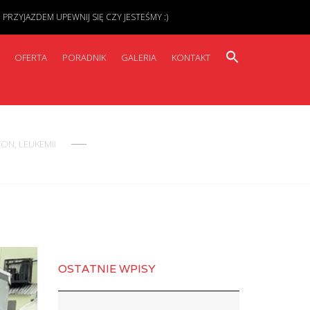
ZYJAZDEM UPEWNIJ SIĘ CZY JESTEŚMY :)
OFERTA
PORADNIK
GALERIA
KONTAKT
ON, LEUKEMII
OSTATNIE WPISY