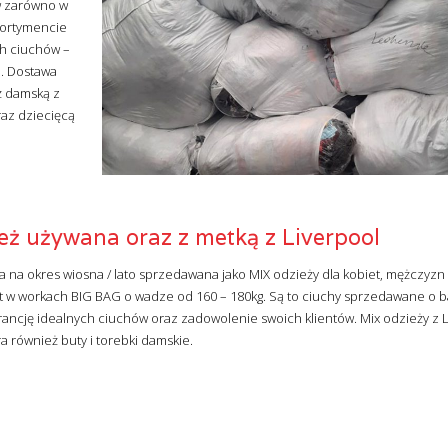
w zarówno w
asortymencie
h ciuchów –
m. Dostawa
ż damską z
raz dziecięcą
ież używana oraz z metką z Liverpool
na okres wiosna / lato sprzedawana jako MIX odzieży dla kobiet, mężczyzn i
st w workach BIG BAG o wadze od 160 – 180kg. Są to ciuchy sprzedawane o 
arancję idealnych ciuchów oraz zadowolenie swoich klientów. Mix odzieży z 
a również buty i torebki damskie.