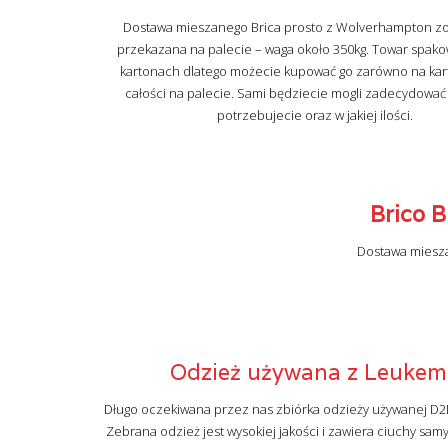
Dostawa mieszanego Brica prosto z Wolverhampton zo
przekazana na palecie – waga około 350kg. Towar spako
kartonach dlatego możecie kupować go zarówno na karto
całości na palecie. Sami będziecie mogli zadecydować 
potrzebujecie oraz w jakiej ilości.
Brico B
Dostawa miesza
Odzież używana z Leukemi
Długo oczekiwana przez nas zbiórka odzieży używanej D2
Zebrana odzież jest wysokiej jakości i zawiera ciuchy sam