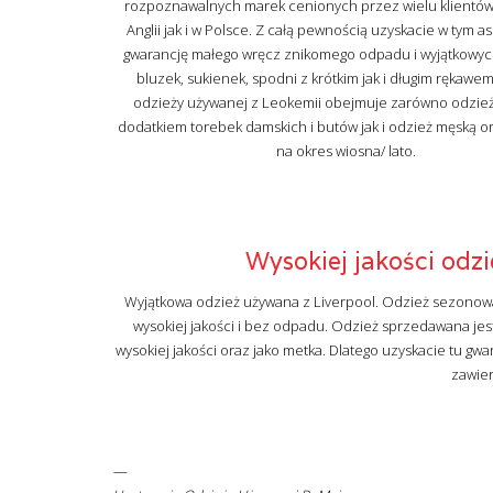
rozpoznawalnych marek cenionych przez wielu klientó
Anglii jak i w Polsce. Z całą pewnością uzyskacie w tym 
gwarancję małego wręcz znikomego odpadu i wyjątkowyc
bluzek, sukienek, spodni z krótkim jak i długim rękawe
odzieży używanej z Leokemii obejmuje zarówno odzie
dodatkiem torebek damskich i butów jak i odzież męską o
na okres wiosna/ lato.
Wysokiej jakości odz
Wyjątkowa odzież używana z Liverpool. Odzież sezonowa 
wysokiej jakości i bez odpadu. Odzież sprzedawana je
wysokiej jakości oraz jako metka. Dlatego uzyskacie tu gw
zawier
—