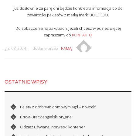
Już dosłownie za parę dni będzie konkretna informacja co do
zawartości pakietów z metką marki BOOHOO.
Do zobaczenia na zakupach. Jeżeli chcesz wiedzieć więcej
zapraszamy do
KONTAKTU
.
gru 08, 2024
dodane przez
RAMAJ
OSTATNIE WPISY
Palety z drobnym domowym agd – nowość!
Bric-a-Brack angielski oryginał
Odzież używana, norweski kontener