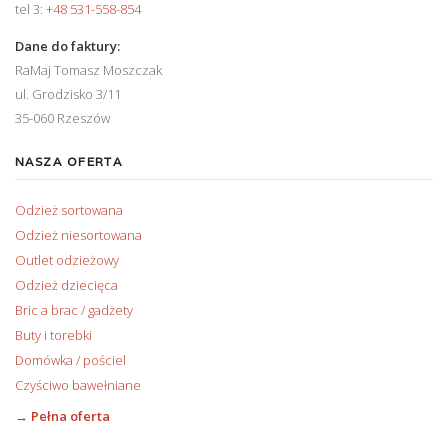
tel 3:
+48 531-558-854
Dane do faktury:
RaMaj Tomasz Moszczak
ul. Grodzisko 3/11
35-060 Rzeszów
NASZA OFERTA
Odzież sortowana
Odzież niesortowana
Outlet odzieżowy
Odzież dziecięca
Bric a brac / gadżety
Buty i torebki
Domówka / pościel
Czyściwo bawełniane
→ Pełna oferta