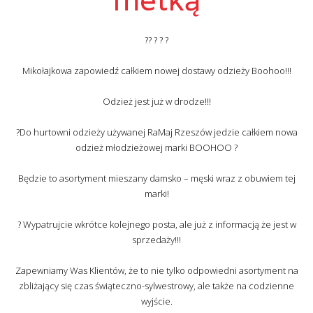
?? ? ? ?
Mikołajkowa zapowiedź całkiem nowej dostawy odzieży Boohoo!!!
Odzież jest już w drodze!!!
?Do hurtowni odzieży używanej RaMaj Rzeszów jedzie całkiem nowa
odzież młodzieżowej marki BOOHOO ?
Będzie to asortyment mieszany damsko – męski wraz z obuwiem tej
marki!
? Wypatrujcie wkrótce kolejnego posta, ale już z informacją że jest w
sprzedaży!!!
Zapewniamy Was Klientów, że to nie tylko odpowiedni asortyment na
zbliżający się czas świąteczno-sylwestrowy, ale także na codzienne
wyjście.