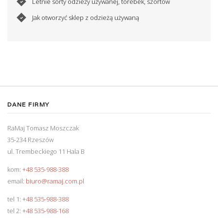
Letnie sorty odzieży używanej, torebek, szortów
Jak otworzyć sklep z odzieżą używaną
DANE FIRMY
RaMaj Tomasz Moszczak
35-234 Rzeszów
ul. Trembeckiego 11 Hala B
kom:
+48 535-988-388
email:
biuro@ramaj.com.pl
tel 1:
+48 535-988-388
tel 2:
+48 535-988-168