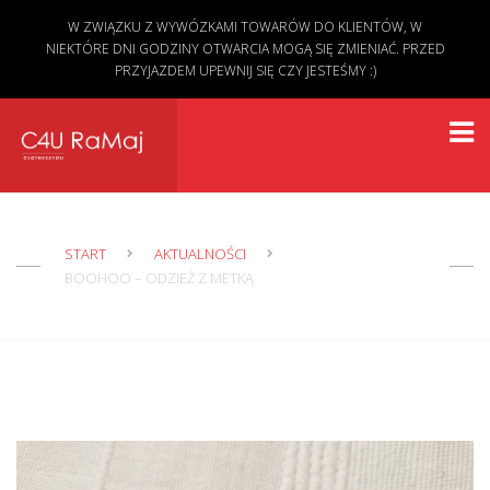
W ZWIĄZKU Z WYWÓZKAMI TOWARÓW DO KLIENTÓW, W
NIEKTÓRE DNI GODZINY OTWARCIA MOGĄ SIĘ ZMIENIAĆ. PRZED
PRZYJAZDEM UPEWNIJ SIĘ CZY JESTEŚMY :)
START
AKTUALNOŚCI
BOOHOO – ODZIEŻ Z METKĄ