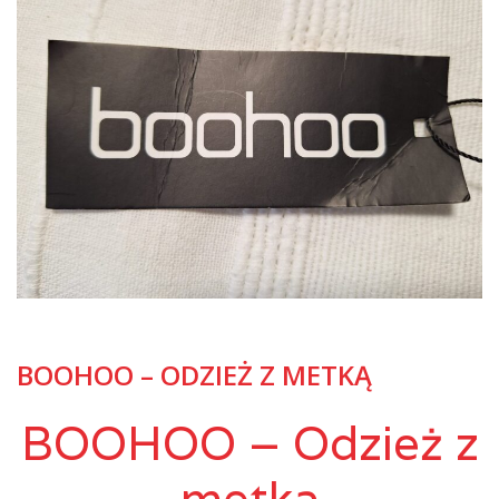
BOOHOO – ODZIEŻ Z METKĄ
BOOHOO – Odzież z
metką