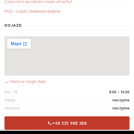
Czym różni się odzież cream od sortu?
FAQ – często zadawane pytania
DOJAZD
→ Otwórz w Google Maps
Pon – Pt
8:00 – 16:00
Sobota
nieczynne
Niedziela
nieczynne
+48 535 988 388