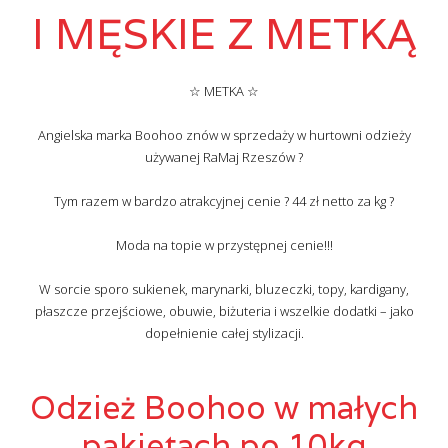
I MĘSKIE Z METKĄ
☆ METKA ☆
Angielska marka Boohoo znów w sprzedaży w hurtowni odzieży
używanej RaMaj Rzeszów ?
Tym razem w bardzo atrakcyjnej cenie ? 44 zł netto za kg ?
Moda na topie w przystępnej cenie!!!
W sorcie sporo sukienek, marynarki, bluzeczki, topy, kardigany,
płaszcze przejściowe, obuwie, biżuteria i wszelkie dodatki – jako
dopełnienie całej stylizacji.
Odzież Boohoo w małych
pakietach po 10kg