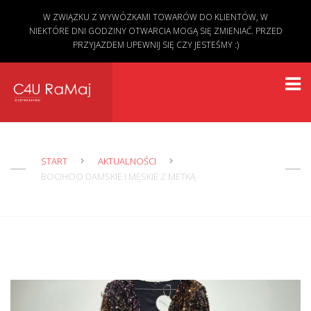
W ZWIĄZKU Z WYWÓZKAMI TOWARÓW DO KLIENTÓW, W
NIEKTÓRE DNI GODZINY OTWARCIA MOGĄ SIĘ ZMIENIAĆ. PRZED
PRZYJAZDEM UPEWNIJ SIĘ CZY JESTEŚMY :)
START
AKTUALNOŚCI
BOOHOO DAMSKIE I MĘSKIE Z METKĄ