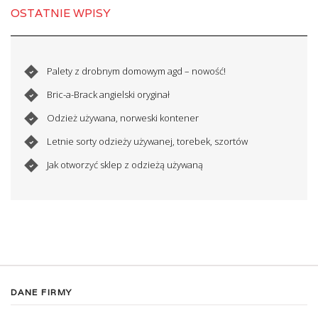
OSTATNIE WPISY
Palety z drobnym domowym agd – nowość!
Bric-a-Brack angielski oryginał
Odzież używana, norweski kontener
Letnie sorty odzieży używanej, torebek, szortów
Jak otworzyć sklep z odzieżą używaną
DANE FIRMY