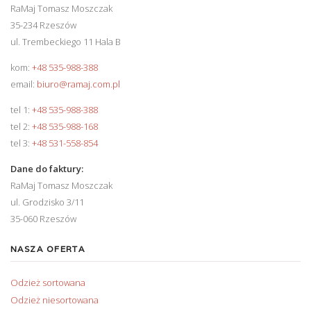
RaMaj Tomasz Moszczak
35-234 Rzeszów
ul. Trembeckiego 11 Hala B
kom:
+48 535-988-388
email:
biuro@ramaj.com.pl
tel 1:
+48 535-988-388
tel 2:
+48 535-988-168
tel 3:
+48 531-558-854
Dane do faktury:
RaMaj Tomasz Moszczak
ul. Grodzisko 3/11
35-060 Rzeszów
NASZA OFERTA
Odzież sortowana
Odzież niesortowana