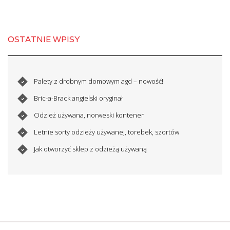
OSTATNIE WPISY
Palety z drobnym domowym agd – nowość!
Bric-a-Brack angielski oryginał
Odzież używana, norweski kontener
Letnie sorty odzieży używanej, torebek, szortów
Jak otworzyć sklep z odzieżą używaną