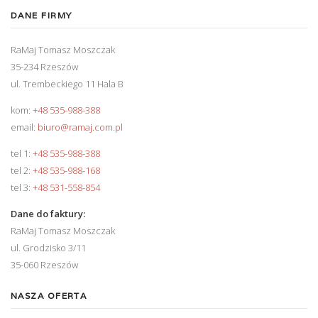
DANE FIRMY
RaMaj Tomasz Moszczak
35-234 Rzeszów
ul. Trembeckiego 11 Hala B
kom:
+48 535-988-388
email:
biuro@ramaj.com.pl
tel 1:
+48 535-988-388
tel 2:
+48 535-988-168
tel 3:
+48 531-558-854
Dane do faktury:
RaMaj Tomasz Moszczak
ul. Grodzisko 3/11
35-060 Rzeszów
NASZA OFERTA