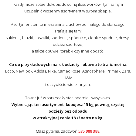
Każdy może sobie dokupić dowolną ilość worków i tym samym
uzupełnić wiosenny asortyment w swoim sklepie.
Asortyment ten to mieszanina ciuchów od małego do starszego.
Trafiają się tam:
sukienki, bluzki, koszulki, spodenki, spódnice, cienkie spodnie, dresy i
odzież sportowa,
a także obuwie, torebki czy inne dodatki.
Co do przykładowych marek odzieży i obuwia to trafić można:
Ecco, New look, Adidas, Nike, Cameo Rose, Atmosphere, Primark, Zara,
H&M
i oczywiście wiele innych.
Towar już w sprzedaży stacjonarnie i wysyłkowo.
Wybierając ten asortyment, kupujesz 15 kg pewnej, czystej
odzieży bez odpadu
w atrakcyjnej cenie 18 zł netto na kg.
Masz pytania, zadzwoń
535 988 388
.