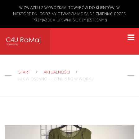
W ZWIĄZKU Z WYWÓZKAMI TOWARÓW DO KLIENTÓW, W
NIEKTÓRE DNI GODZINY OTWARCIA MOGĄ SIĘ ZMIENIAĆ. PRZED
PRZYJAZDEM UPEWNIJ SIĘ CZY JESTEŚMY :)
START
AKTUALNOŚCI
MIX WIOSENNO – LETNI 15 KG W WORKU