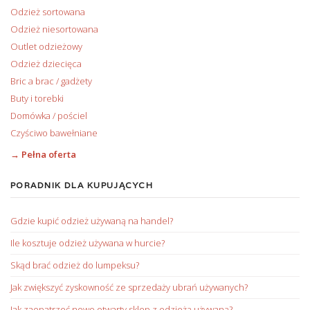
Odzież sortowana
Odzież niesortowana
Outlet odzieżowy
Odzież dziecięca
Bric a brac / gadżety
Buty i torebki
Domówka / pościel
Czyściwo bawełniane
→ Pełna oferta
PORADNIK DLA KUPUJĄCYCH
Gdzie kupić odzież używaną na handel?
Ile kosztuje odzież używana w hurcie?
Skąd brać odzież do lumpeksu?
Jak zwiększyć zyskowność ze sprzedaży ubrań używanych?
Jak zaopatrzeć nowo otwarty sklep z odzieżą używaną?