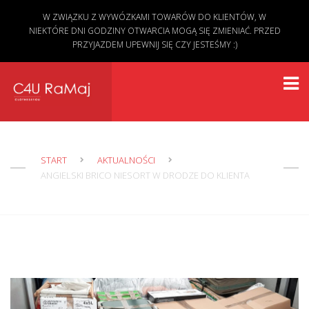
W ZWIĄZKU Z WYWÓZKAMI TOWARÓW DO KLIENTÓW, W
NIEKTÓRE DNI GODZINY OTWARCIA MOGĄ SIĘ ZMIENIAĆ. PRZED
PRZYJAZDEM UPEWNIJ SIĘ CZY JESTEŚMY :)
START
AKTUALNOŚCI
ANGIELSKI BRICO NIESORT W DRODZE DO KLIENTA