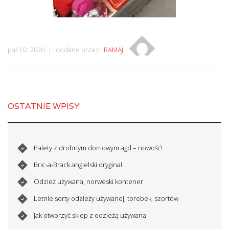
paź 02, 2020
dodane przez
RAMAJ
OSTATNIE WPISY
Palety z drobnym domowym agd – nowość!
Bric-a-Brack angielski oryginał
Odzież używana, norweski kontener
Letnie sorty odzieży używanej, torebek, szortów
Jak otworzyć sklep z odzieżą używaną