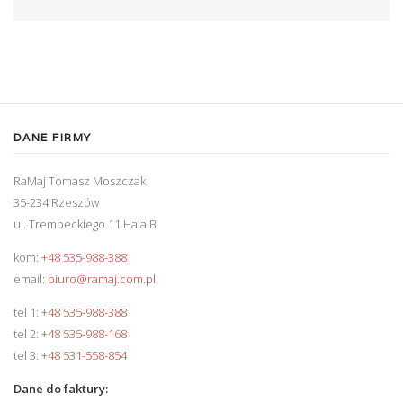
DANE FIRMY
RaMaj Tomasz Moszczak
35-234 Rzeszów
ul. Trembeckiego 11 Hala B
kom:
+48 535-988-388
email:
biuro@ramaj.com.pl
tel 1:
+48 535-988-388
tel 2:
+48 535-988-168
tel 3:
+48 531-558-854
Dane do faktury: