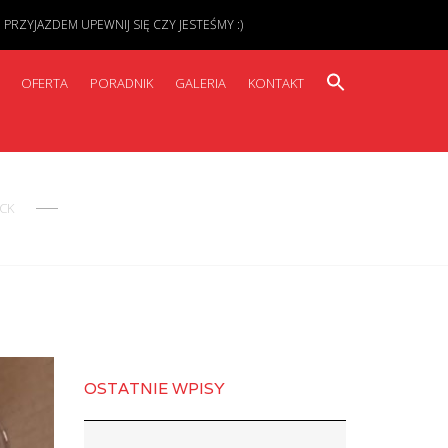
ZYJAZDEM UPEWNIJ SIĘ CZY JESTEŚMY :)
OFERTA
PORADNIK
GALERIA
KONTAKT
CK
OSTATNIE WPISY