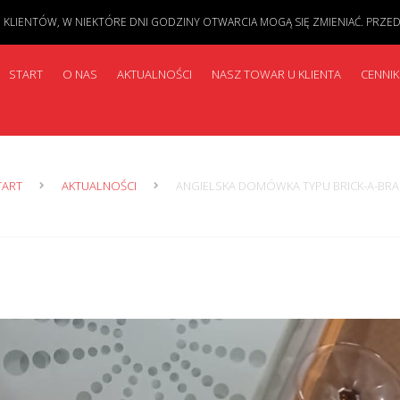
IENTÓW, W NIEKTÓRE DNI GODZINY OTWARCIA MOGĄ SIĘ ZMIENIAĆ. PRZED PR
START
O NAS
AKTUALNOŚCI
NASZ TOWAR U KLIENTA
CENNIK
TART
AKTUALNOŚCI
ANGIELSKA DOMÓWKA TYPU BRICK-A-BRA