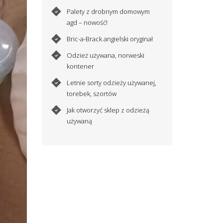
Palety z drobnym domowym
agd – nowość!
Bric-a-Brack angielski oryginał
Odzież używana, norweski
kontener
Letnie sorty odzieży używanej,
torebek, szortów
Jak otworzyć sklep z odzieżą
używaną