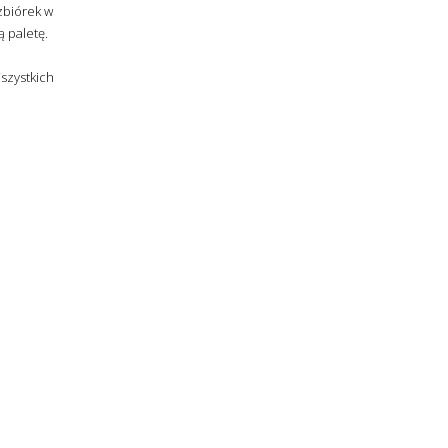
zbiórek w
ą paletę.
zystkich