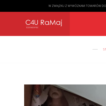
W ZWIĄZKU Z WYWÓZKAMI TOWARÓW DO KL
S