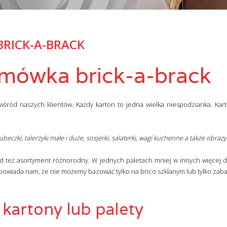
RICK-A-BRACK
omówka brick-a-brack
śród naszych klientów. Każdy karton to jedna wielka niespodzianka. Kart
, kubeczki, talerzyki małe i duże, sosjerki, salaterki, wagi kuchenne a także obrazy
tąd też asortyment różnorodny. W jednych paletach mniej w innych więcej 
powiada nam, że nie możemy bazować tylko na brico szklanym lub tylko za
 kartony lub palety