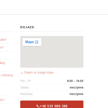
DOJAZD
ndel?
ie?
daży
→ Otwórz w Google Maps
z odzieżą
Pon – Pt
8:00 – 16:00
Sobota
nieczynne
Niedziela
nieczynne
tu?
+48 535 988 388