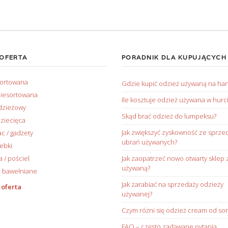
 OFERTA
PORADNIK DLA KUPUJĄCYCH
sortowana
Gdzie kupić odzież używaną na ha
iesortowana
Ile kosztuje odzież używana w hurc
dzieżowy
Skąd brać odzież do lumpeksu?
ziecięca
Jak zwiększyć zyskowność ze sprze
ac / gadżety
ubrań używanych?
rebki
/ pościel
Jak zaopatrzeć nowo otwarty sklep 
używaną?
 bawełniane
Jak zarabiać na sprzedaży odzieży
 oferta
używanej?
Czym różni się odzież cream od sor
FAQ – często zadawane pytania