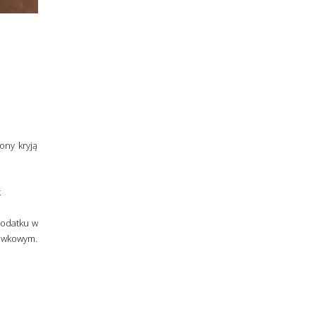
ony kryją
.
dodatku w
bawkowym.