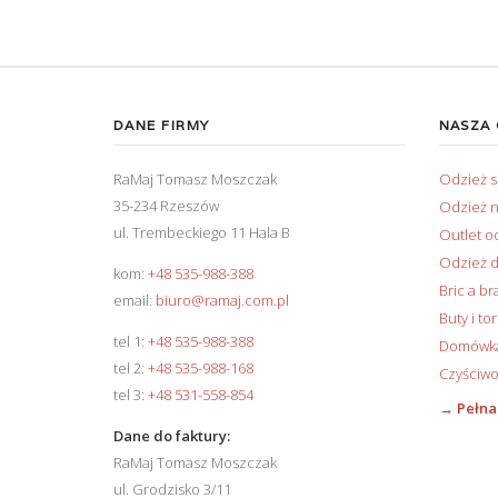
DANE FIRMY
NASZA
RaMaj Tomasz Moszczak
Odzież 
35-234 Rzeszów
Odzież n
ul. Trembeckiego 11 Hala B
Outlet o
Odzież d
kom:
+48 535-988-388
Bric a br
email:
biuro@ramaj.com.pl
Buty i to
tel 1:
+48 535-988-388
Domówka 
tel 2:
+48 535-988-168
Czyściwo
tel 3:
+48 531-558-854
→ Pełna
Dane do faktury:
RaMaj Tomasz Moszczak
ul. Grodzisko 3/11