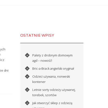
OSTATNIE WPISY
zych
z
Palety z drobnym domowym
ócz
agd – nowość!
Bric-a-Brack angielski oryginał
ze dni
Odzież używana, norweski
kontener
Letnie sorty odzieży używanej,
torebek, szortów
Jak otworzyć sklep z odzieżą