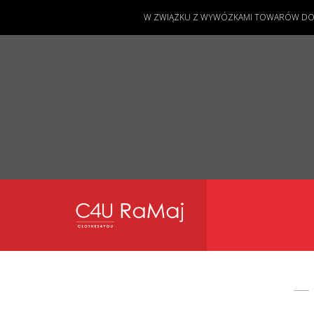
W ZWIĄZKU Z WYWÓZKAMI TOWARÓW DO KL