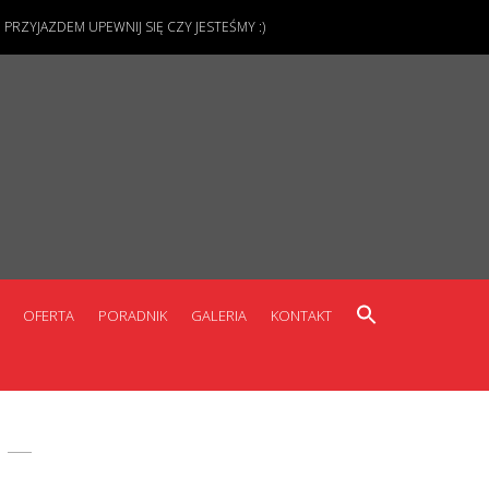
ZYJAZDEM UPEWNIJ SIĘ CZY JESTEŚMY :)
OFERTA
PORADNIK
GALERIA
KONTAKT