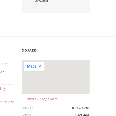
używaną
DOJAZD
ndel?
ie?
daży
→ Otwórz w Google Maps
z odzieżą
Pon – Pt
8:00 – 16:00
Sobota
nieczynne