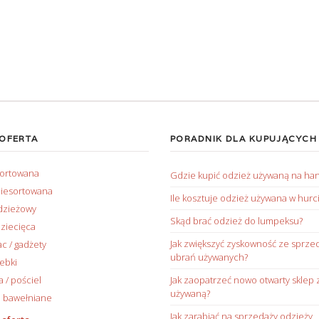
 OFERTA
PORADNIK DLA KUPUJĄCYCH
sortowana
Gdzie kupić odzież używaną na ha
iesortowana
Ile kosztuje odzież używana w hurc
dzieżowy
Skąd brać odzież do lumpeksu?
ziecięca
Jak zwiększyć zyskowność ze sprze
ac / gadżety
ubrań używanych?
rebki
/ pościel
Jak zaopatrzeć nowo otwarty sklep 
używaną?
 bawełniane
Jak zarabiać na sprzedaży odzieży