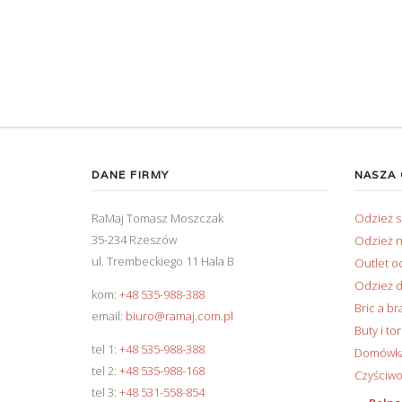
DANE FIRMY
NASZA
RaMaj Tomasz Moszczak
Odzież 
35-234 Rzeszów
Odzież n
ul. Trembeckiego 11 Hala B
Outlet o
Odzież d
kom:
+48 535-988-388
Bric a br
email:
biuro@ramaj.com.pl
Buty i to
tel 1:
+48 535-988-388
Domówka 
tel 2:
+48 535-988-168
Czyściwo
tel 3:
+48 531-558-854