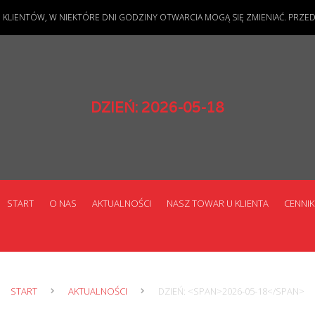
IENTÓW, W NIEKTÓRE DNI GODZINY OTWARCIA MOGĄ SIĘ ZMIENIAĆ. PRZED PR
DZIEŃ:
2026-05-18
START
O NAS
AKTUALNOŚCI
NASZ TOWAR U KLIENTA
CENNIK
START
AKTUALNOŚCI
DZIEŃ: <SPAN>2026-05-18</SPAN>