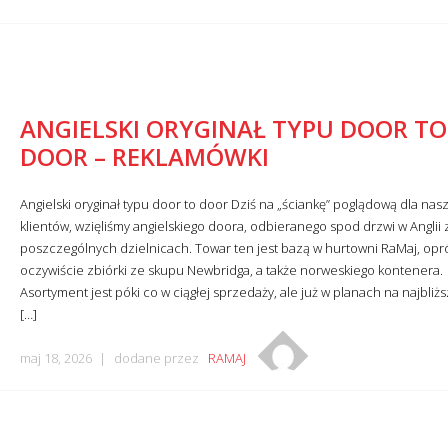
ANGIELSKI ORYGINAŁ TYPU DOOR TO
DOOR – REKLAMÓWKI
Angielski oryginał typu door to door Dziś na „ściankę” poglądową dla nas
klientów, wzięliśmy angielskiego doora, odbieranego spod drzwi w Anglii 
poszczególnych dzielnicach. Towar ten jest bazą w hurtowni RaMaj, opr
oczywiście zbiórki ze skupu Newbridga, a także norweskiego kontenera.
Asortyment jest póki co w ciągłej sprzedaży, ale już w planach na najbliżs
[…]
maj 18, 2026
dodane przez
RAMAJ