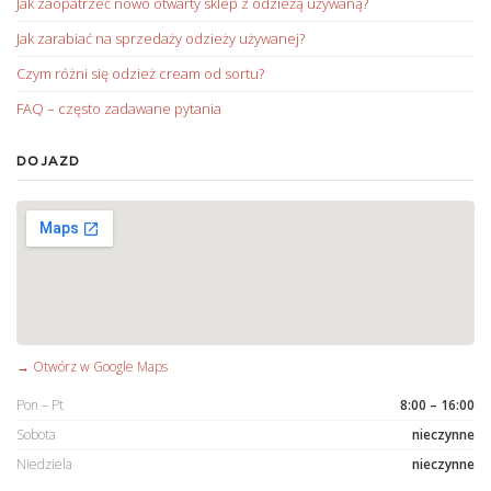
Jak zaopatrzeć nowo otwarty sklep z odzieżą używaną?
Jak zarabiać na sprzedaży odzieży używanej?
Czym różni się odzież cream od sortu?
FAQ – często zadawane pytania
DOJAZD
→ Otwórz w Google Maps
Pon – Pt
8:00 – 16:00
Sobota
nieczynne
Niedziela
nieczynne