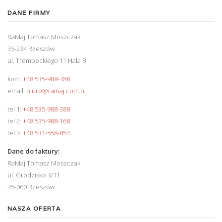
DANE FIRMY
RaMaj Tomasz Moszczak
35-234 Rzeszów
ul. Trembeckiego 11 Hala B
kom:
+48 535-988-388
email:
biuro@ramaj.com.pl
tel 1:
+48 535-988-388
tel 2:
+48 535-988-168
tel 3:
+48 531-558-854
Dane do faktury:
RaMaj Tomasz Moszczak
ul. Grodzisko 3/11
35-060 Rzeszów
NASZA OFERTA