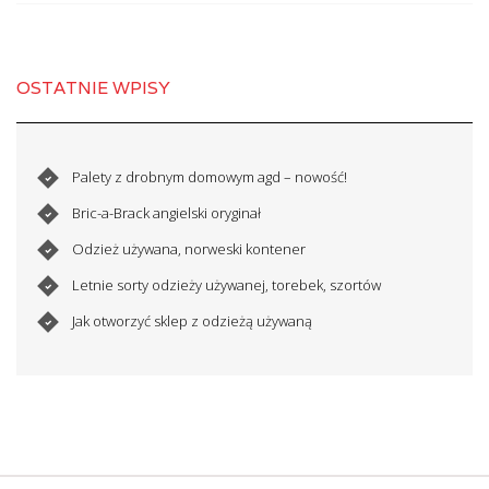
OSTATNIE WPISY
Palety z drobnym domowym agd – nowość!
Bric-a-Brack angielski oryginał
Odzież używana, norweski kontener
Letnie sorty odzieży używanej, torebek, szortów
Jak otworzyć sklep z odzieżą używaną