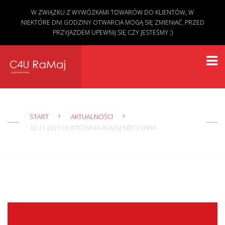
W ZWIĄZKU Z WYWÓZKAMI TOWARÓW DO KLIENTÓW, W
NIEKTÓRE DNI GODZINY OTWARCIA MOGĄ SIĘ ZMIENIAĆ. PRZED
PRZYJAZDEM UPEWNIJ SIĘ CZY JESTEŚMY :)
START
AKTUALNOŚCI
12.11.2021 HURTOWNIA RAMAJ NIECZYNNA