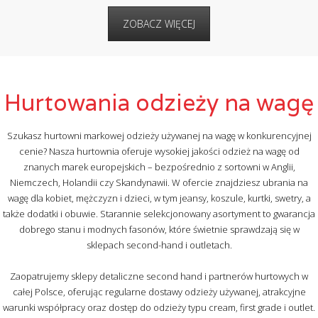
ZOBACZ WIĘCEJ
Hurtowania odzieży na wagę
Szukasz hurtowni markowej odzieży używanej na wagę w konkurencyjnej
cenie? Nasza hurtownia oferuje wysokiej jakości odzież na wagę od
znanych marek europejskich – bezpośrednio z sortowni w Anglii,
Niemczech, Holandii czy Skandynawii. W ofercie znajdziesz ubrania na
wagę dla kobiet, mężczyzn i dzieci, w tym jeansy, koszule, kurtki, swetry, a
także dodatki i obuwie. Starannie selekcjonowany asortyment to gwarancja
dobrego stanu i modnych fasonów, które świetnie sprawdzają się w
sklepach second-hand i outletach.
Zaopatrujemy sklepy detaliczne second hand i partnerów hurtowych w
całej Polsce, oferując regularne dostawy odzieży używanej, atrakcyjne
warunki współpracy oraz dostęp do odzieży typu cream, first grade i outlet.