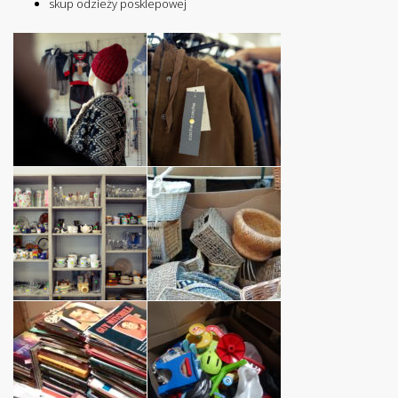
skup odzieży posklepowej