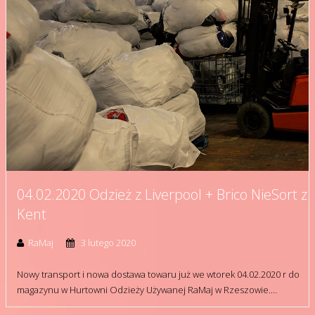
04.02.2020 Odzież z Liverpool + Brico NieSort z
Kent
RaMaj
3 lutego 2020
Nowy transport i nowa dostawa towaru już we wtorek 04.02.2020 r do
magazynu w Hurtowni Odzieży Używanej RaMaj w Rzeszowie.…