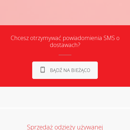
Chcesz otrzymywać powiadomienia SMS o
dostawach?
BĄDŹ NA BIEŻĄCO
Sprzedaż odzieży używanej