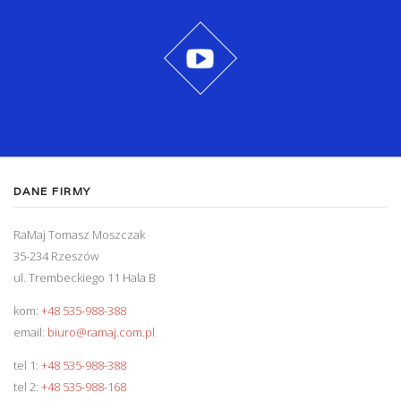
DANE FIRMY
RaMaj Tomasz Moszczak
35-234 Rzeszów
ul. Trembeckiego 11 Hala B
kom:
+48 535-988-388
email:
biuro@ramaj.com.pl
tel 1:
+48 535-988-388
tel 2:
+48 535-988-168