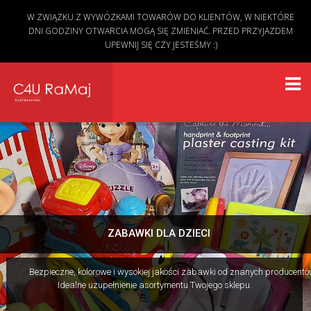
W ZWIĄZKU Z WYWÓZKAMI TOWARÓW DO KLIENTÓW, W NIEKTÓRE
DNI GODZINY OTWARCIA MOGĄ SIĘ ZMIENIAĆ. PRZED PRZYJAZDEM
UPEWNIJ SIĘ CZY JESTEŚMY :)
ZABAWKI DLA DZIECI
Bezpieczne, kolorowe i wysokiej jakości zabawki od znanych producentó
Idealne uzupełnienie asortymentu Twojego sklepu.