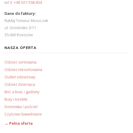
tel 3:
+48 531-558-854
Dane do faktury:
RaMaj Tomasz Moszczak
ul. Grodzisko 3/11
35-060 Rzeszów
NASZA OFERTA
Odzież sortowana
Odzież niesortowana
Outlet odzieżowy
Odzież dziecięca
Bric a brac / gadżety
Buty i torebki
Domówka / pościel
Czyściwo bawełniane
→ Pełna oferta