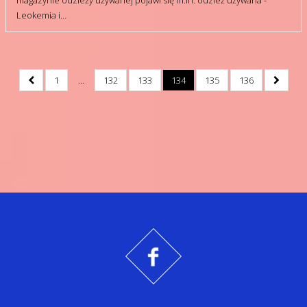
magazynie odzieży używanej pojawi się m.in: odzież używana -
Leokemia i…
1
…
132
133
134
135
136