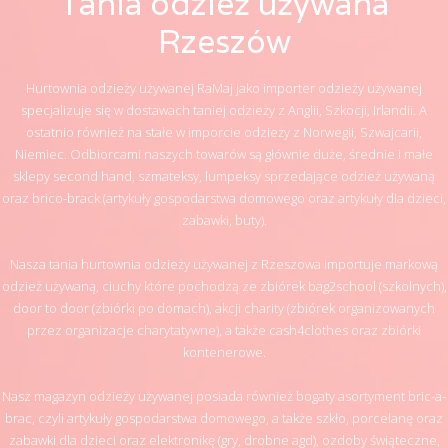
Tania odzież używana
Rzeszów
Hurtownia odzieży używanej RaMaj jako importer odzieży używanej
specjalizuje się w dostawach taniej odzieży z Anglii, Szkocji, Irlandii. A
ostatnio również na stałe w imporcie odzieży z Norwegii, Szwajcarii,
Niemiec. Odbiorcami naszych towarów są głównie duże, średnie i małe
sklepy second hand, szmateksy, lumpeksy sprzedające odzież używaną
oraz brico-brack (artykuły gospodarstwa domowego oraz artykuły dla dzieci,
zabawki, buty).
Nasza tania hurtownia odzieży używanej z Rzeszowa importuje markową
odzież używaną, ciuchy które pochodzą ze zbiórek bag2school (szkolnych),
door to door (zbiórki po domach), akcji charity (zbiórek organizowanych
przez organizacje charytatywne), a także cash4clothes oraz zbiórki
kontenerowe.
Nasz magazyn odzieży używanej posiada również bogaty asortyment bric-a-
brac, czyli artykuły gospodarstwa domowego, a także szkło, porcelanę oraz
zabawki dla dzieci oraz elektronikę (gry, drobne agd), ozdoby świąteczne,