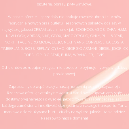
biżuterię, obrazy, płyty winylowe.
W naszej ofercie – sprzedaży nie brakuje również ubrań i ciuchów
fabrycznie nowych oraz outletu i sezonowych pakietów odzieży w
najwyższej jakości CREAM takich marek jak: BOOHOO, ASOS, ZARA, H&M,
NEW LOOK, ADIDAS, NIKE, GEOX, MARC O`POLO, ONLY, PULL&BEAR,
NORTH FACE, VERO MODA, LIU.JO, NEXT, VANS, CONVERSE, LA COSTA,
TIMBERLAND, BOSS, REPLAY, OYSHO, GIORGIO ARMANI, DIESEL, JOOP, CK,
TOPSHOP, BIG STAR, PUMA, WRANGLER, LEVIS.
Od klientów odkupujemy regularnie posklep i przyjmujemy zwroty odzieży
posklepowej.
Zapraszamy do współpracy z naszą hurtownią odzieży używanej z
Rzeszowa oferując atrakcyjne warunki handlowe. Zapewniamy stałe
dostawy oryginalnego i o wysokiej jakości towaru, rzetelność realizacji
każdego zamówienia i możliwość skorzystania z naszego transportu. Tania
markowa odzież używana hurt – ciuchy najwyższej jakości i tania odzież
Rzeszów to nasza domena!