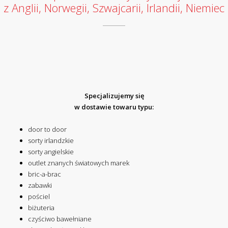
z Anglii, Norwegii, Szwajcarii, Irlandii, Niemiec
Specjalizujemy się
w dostawie towaru typu:
door to door
sorty irlandzkie
sorty angielskie
outlet znanych światowych marek
bric-a-brac
zabawki
pościel
biżuteria
czyściwo bawełniane